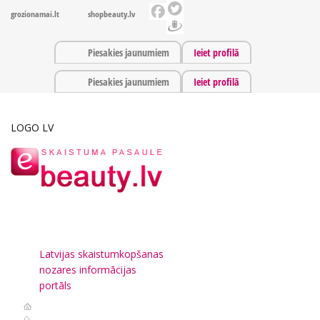
grozionamai.lt
shopbeauty.lv
Piesakies jaunumiem
Ieiet profilā
Piesakies jaunumiem
Ieiet profilā
LOGO LV
Latvijas skaistumkopšanas
nozares informācijas
portāls