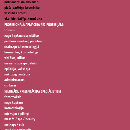
instrumenti un aksesuāri
plaša patēriņa kosmētika
veselības preces
eko, bio, dabīga kosmētika
PROFESIONĀLĀ APMĀCĪBA PĒC PROFESIJĀM:
frizieris
nagu kopšanas speciālists
pedikīra meistars, podologs
skaist.spec.kosmetoloģijā
kosmētiķis, kosmetologs
vizāžists, stilists
masieris, spa speciālists
epilācija, vaksācija
mikropigmentācija
administrators
citi kursi
SEMINĀRI, PREZENTĀCIJAS SPECIĀLISTIEM
frizermāksla
nagu kopšana
kosmetoloģija
injekcijas / pīlingi
masāža / spa / beauty
meikaps / stils
epilācija / vaksācija