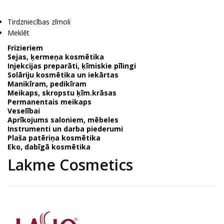
Tirdzniecības zīmoli
Meklēt
Frizieriem
Sejas, ķermeņa kosmētika
Injekcijas preparāti, ķīmiskie pīlingi
Solāriju kosmētika un iekārtas
Manikīram, pedikīram
Meikaps, skropstu ķīm.krāsas
Permanentais meikaps
Veselībai
Aprīkojums saloniem, mēbeles
Instrumenti un darba piederumi
Plaša patēriņa kosmētika
Eko, dabīgā kosmētika
Lakme Cosmetics