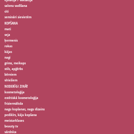
salonu vadīšana
citi
semināri sievietēm
KOPŠANA
mati
seja
ķermenis
rokas
kājas
nagi
grims, meikaps
stils, apģērbs
bērniem
vīriešiem
NODERĪGI ZINĀT
kosmetoloģija
estētiskā kosmetoloģija
friziermāksla
nagu kopšanas, nagu dizains
pedikīrs, kāju kopšana
meistarklases
beauty tv
vārdnīca