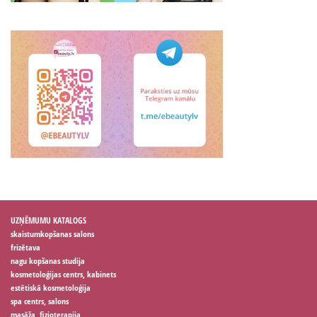
UZŅĒMUMU KATALOGS
skaistumkopšanas salons
frizētava
nagu kopšanas studija
kosmetoloģijas centrs, kabinets
estētiskā kosmetoloģija
spa centrs, salons
masāža, fizioterapija