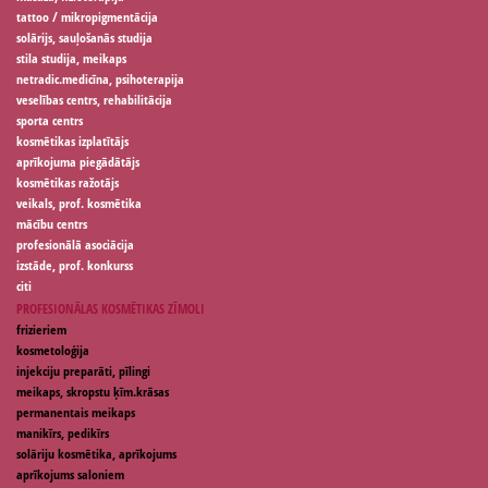
tattoo / mikropigmentācija
solārijs, sauļošanās studija
stila studija, meikaps
netradic.medicīna, psihoterapija
veselības centrs, rehabilitācija
sporta centrs
kosmētikas izplatītājs
aprīkojuma piegādātājs
kosmētikas ražotājs
veikals, prof. kosmētika
mācību centrs
profesionālā asociācija
izstāde, prof. konkurss
citi
PROFESIONĀLAS KOSMĒTIKAS ZĪMOLI
frizieriem
kosmetoloģija
injekciju preparāti, pīlingi
meikaps, skropstu ķīm.krāsas
permanentais meikaps
manikīrs, pedikīrs
solāriju kosmētika, aprīkojums
aprīkojums saloniem