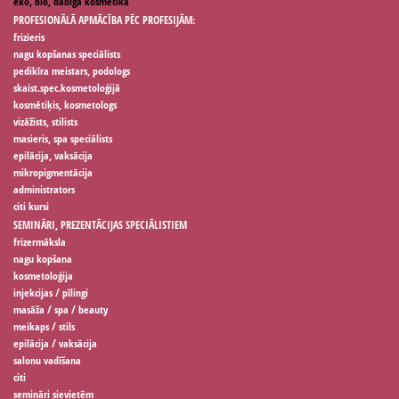
eko, bio, dabīga kosmētika
PROFESIONĀLĀ APMĀCĪBA PĒC PROFESIJĀM:
frizieris
nagu kopšanas speciālists
pedikīra meistars, podologs
skaist.spec.kosmetoloģijā
kosmētiķis, kosmetologs
vizāžists, stilists
masieris, spa speciālists
epilācija, vaksācija
mikropigmentācija
administrators
citi kursi
SEMINĀRI, PREZENTĀCIJAS SPECIĀLISTIEM
frizermāksla
nagu kopšana
kosmetoloģija
injekcijas / pīlingi
masāža / spa / beauty
meikaps / stils
epilācija / vaksācija
salonu vadīšana
citi
semināri sievietēm