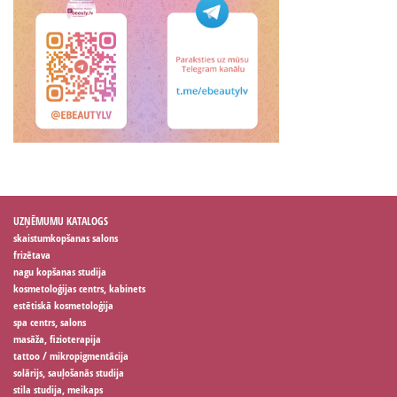
UZŅĒMUMU KATALOGS
skaistumkopšanas salons
frizētava
nagu kopšanas studija
kosmetoloģijas centrs, kabinets
estētiskā kosmetoloģija
spa centrs, salons
masāža, fizioterapija
tattoo / mikropigmentācija
solārijs, sauļošanās studija
stila studija, meikaps