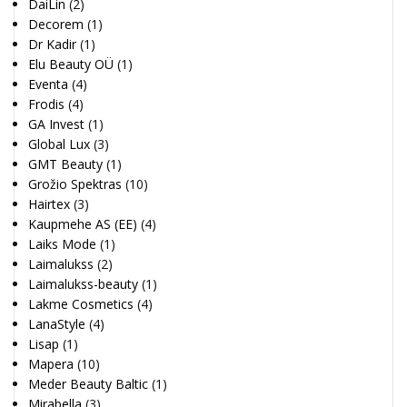
DaiLin
(2)
Decorem
(1)
Dr Kadir
(1)
Elu Beauty OÜ
(1)
Eventa
(4)
Frodis
(4)
GA Invest
(1)
Global Lux
(3)
GMT Beauty
(1)
Grožio Spektras
(10)
Hairtex
(3)
Kaupmehe AS (EE)
(4)
Laiks Mode
(1)
Laimalukss
(2)
Laimalukss-beauty
(1)
Lakme Cosmetics
(4)
LanaStyle
(4)
Lisap
(1)
Mapera
(10)
Meder Beauty Baltic
(1)
Mirabella
(3)