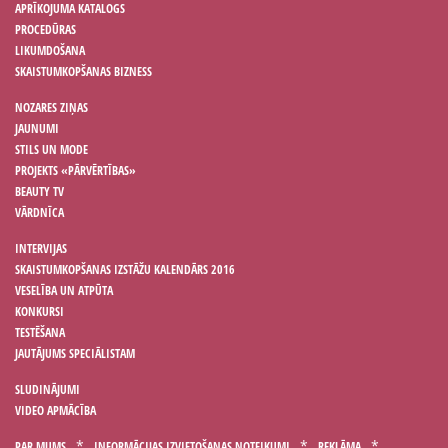
APRĪKOJUMA KATALOGS
PROCEDŪRAS
LIKUMDOŠANA
SKAISTUMKOPŠANAS BIZNESS
NOZARES ZIŅAS
JAUNUMI
STILS UN MODE
PROJEKTS «PĀRVĒRTĪBAS»
BEAUTY TV
VĀRDNĪCA
INTERVIJAS
SKAISTUMKOPŠANAS IZSTĀŽU KALENDĀRS 2016
VESELĪBA UN ATPŪTA
KONKURSI
TESTĒŠANA
JAUTĀJUMS SPECIĀLISTAM
SLUDINĀJUMI
VIDEO APMĀCĪBA
PAR MUMS
INFORMĀCIJAS IZVIETOŠANAS NOTEIKUMI
REKLĀMA