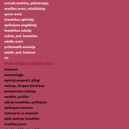
netradic.medicīna, psihoterapija
veselības centrs, rehabilitācija
sporta centrs
kosmētikas izplatītājs
aprīkojuma piegādātājs
kosmētikas ražotājs
veikals, prof. kosmētika
mācību centrs
profesionālā asociācija
izstāde, prof. konkurss
citi
PROFESIONĀLAS KOSMĒTIKAS ZĪMOLI
frizieriem
kosmetoloģija
injekciju preparāti, pīlingi
meikaps, skropstu ķīm.krāsas
permanentais meikaps
manikīrs, pedikīrs
solāriju kosmētika, aprīkojums
aprīkojums saloniem
instrumenti un aksesuāri
plaša patēriņa kosmētika
veselības preces