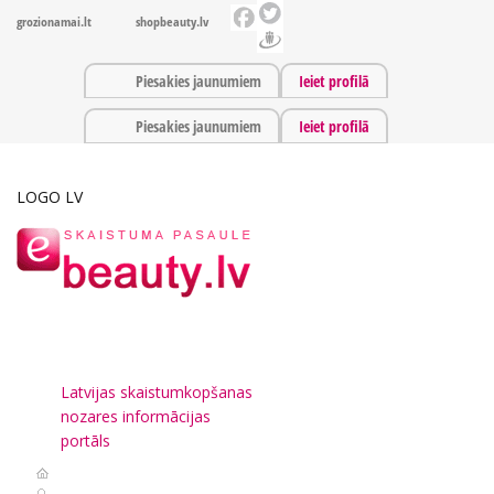
grozionamai.lt
shopbeauty.lv
Piesakies jaunumiem
Ieiet profilā
Piesakies jaunumiem
Ieiet profilā
LOGO LV
Latvijas skaistumkopšanas
nozares informācijas
portāls