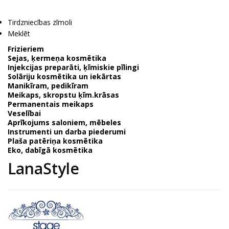
Tirdzniecības zīmoli
Meklēt
Frizieriem
Sejas, ķermeņa kosmētika
Injekcijas preparāti, ķīmiskie pīlingi
Solāriju kosmētika un iekārtas
Manikīram, pedikīram
Meikaps, skropstu ķīm.krāsas
Permanentais meikaps
Veselībai
Aprīkojums saloniem, mēbeles
Instrumenti un darba piederumi
Plaša patēriņa kosmētika
Eko, dabīgā kosmētika
LanaStyle