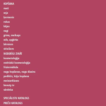
KOPŠANA
mati
seja
ķermenis
rokas
kājas
nagi
grims, meikaps
stils, apģērbs
bērniem
vīriešiem
NODERĪGI ZINĀT
kosmetoloģija
estētiskā kosmetoloģija
friziermāksla
nagu kopšanas, nagu dizains
pedikīrs, kāju kopšana
meistarklases
beauty tv
vārdnīca
SPECIĀLISTU KATALOGS
PREČU KATALOGS