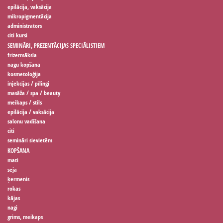
epilācija, vaksācija
mikropigmentācija
administrators
citi kursi
SEMINĀRI, PREZENTĀCIJAS SPECIĀLISTIEM
frizermāksla
nagu kopšana
kosmetoloģija
injekcijas / pīlingi
masāža / spa / beauty
meikaps / stils
epilācija / vaksācija
salonu vadīšana
citi
semināri sievietēm
KOPŠANA
mati
seja
ķermenis
rokas
kājas
nagi
grims, meikaps