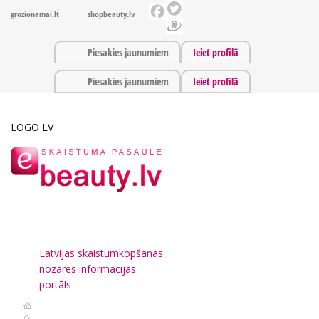
grozionamai.lt
shopbeauty.lv
Piesakies jaunumiem
Ieiet profilā
Piesakies jaunumiem
Ieiet profilā
LOGO LV
Latvijas skaistumkopšanas
nozares informācijas
portāls