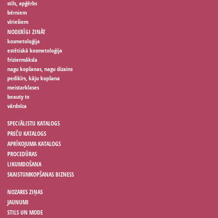
stils, apģērbs
bērniem
vīriešiem
NODERĪGI ZINĀT
kosmetoloģija
estētiskā kosmetoloģija
friziermāksla
nagu kopšanas, nagu dizains
pedikīrs, kāju kopšana
meistarklases
beauty tv
vārdnīca
SPECIĀLISTU KATALOGS
PREČU KATALOGS
APRĪKOJUMA KATALOGS
PROCEDŪRAS
LIKUMDOŠANA
SKAISTUMKOPŠANAS BIZNESS
NOZARES ZIŅAS
JAUNUMI
STILS UN MODE