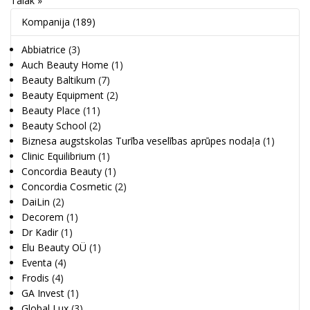
Tālāk »
Kompanija
(189)
Abbiatrice
(3)
Auch Beauty Home
(1)
Beauty Baltikum
(7)
Beauty Equipment
(2)
Beauty Place
(11)
Beauty School
(2)
Biznesa augstskolas Turība veselības aprūpes nodaļa
(1)
Clinic Equilibrium
(1)
Concordia Beauty
(1)
Concordia Cosmetic
(2)
DaiLin
(2)
Decorem
(1)
Dr Kadir
(1)
Elu Beauty OÜ
(1)
Eventa
(4)
Frodis
(4)
GA Invest
(1)
Global Lux
(3)