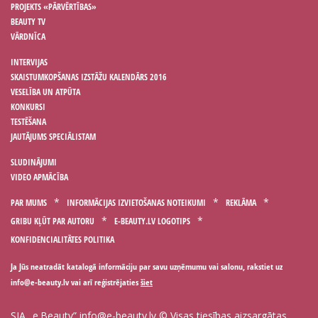
PROJEKTS «PĀRVĒRTĪBAS»
BEAUTY TV
VĀRDNĪCA
INTERVIJAS
SKAISTUMKOPŠANAS IZSTĀŽU KALENDĀRS 2016
VESELĪBA UN ATPŪTA
KONKURSI
TESTĒŠANA
JAUTĀJUMS SPECIĀLISTAM
SLUDINĀJUMI
VIDEO APMĀCĪBA
PAR MUMS
INFORMĀCIJAS IZVIETOŠANAS NOTEIKUMI
REKLĀMA
GRIBU KĻŪT PAR AUTORU
E-BEAUTY.LV LOGOTIPS
KONFIDENCIALITĀTES POLITIKA
Ja Jūs neatradāt katalogā informāciju par savu uzņēmumu vai salonu, rakstiet uz
vai arī reģistrējaties
šiet
SIA „e.Beauty”
info@e-beauty.lv
© Visas tiesības aizsargātas,