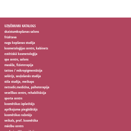
UZŅĒMUMU KATALOGS
skaistumkopšanas salons
frizētava
nagu kopšanas studija
kosmetoloģijas centrs, kabinets
estētiskā kosmetoloģija
spa centrs, salons
masāža, fizioterapija
tattoo / mikropigmentācija
solārijs, sauļošanās studija
stila studija, meikaps
netradic.medicīna, psihoterapija
veselības centrs, rehabilitācija
sporta centrs
kosmētikas izplatītājs
aprīkojuma piegādātājs
kosmētikas ražotājs
veikals, prof. kosmētika
mācību centrs