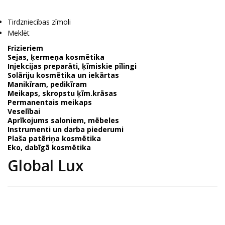
Tirdzniecības zīmoli
Meklēt
Frizieriem
Sejas, ķermeņa kosmētika
Injekcijas preparāti, ķīmiskie pīlingi
Solāriju kosmētika un iekārtas
Manikīram, pedikīram
Meikaps, skropstu ķīm.krāsas
Permanentais meikaps
Veselībai
Aprīkojums saloniem, mēbeles
Instrumenti un darba piederumi
Plaša patēriņa kosmētika
Eko, dabīgā kosmētika
Global Lux