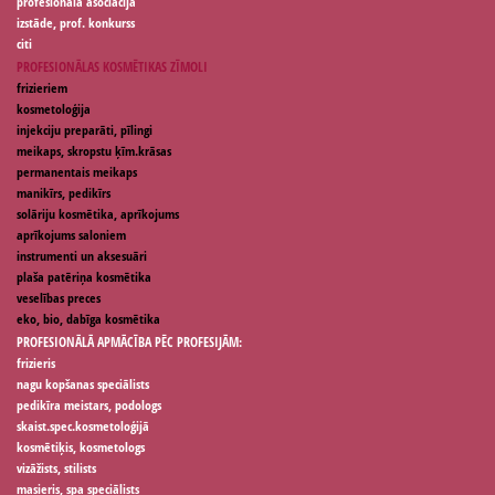
profesionālā asociācija
izstāde, prof. konkurss
citi
PROFESIONĀLAS KOSMĒTIKAS ZĪMOLI
frizieriem
kosmetoloģija
injekciju preparāti, pīlingi
meikaps, skropstu ķīm.krāsas
permanentais meikaps
manikīrs, pedikīrs
solāriju kosmētika, aprīkojums
aprīkojums saloniem
instrumenti un aksesuāri
plaša patēriņa kosmētika
veselības preces
eko, bio, dabīga kosmētika
PROFESIONĀLĀ APMĀCĪBA PĒC PROFESIJĀM:
frizieris
nagu kopšanas speciālists
pedikīra meistars, podologs
skaist.spec.kosmetoloģijā
kosmētiķis, kosmetologs
vizāžists, stilists
masieris, spa speciālists