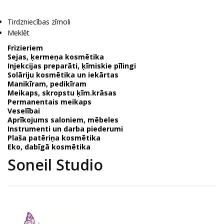
Tirdzniecības zīmoli
Meklēt
Frizieriem
Sejas, ķermeņa kosmētika
Injekcijas preparāti, ķīmiskie pīlingi
Solāriju kosmētika un iekārtas
Manikīram, pedikīram
Meikaps, skropstu ķīm.krāsas
Permanentais meikaps
Veselībai
Aprīkojums saloniem, mēbeles
Instrumenti un darba piederumi
Plaša patēriņa kosmētika
Eko, dabīgā kosmētika
Soneil Studio