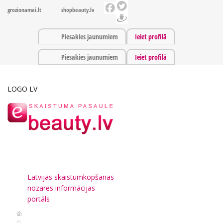
grozionamai.lt
shopbeauty.lv
Piesakies jaunumiem
Ieiet profilā
Piesakies jaunumiem
Ieiet profilā
LOGO LV
Latvijas skaistumkopšanas
nozares informācijas
portāls