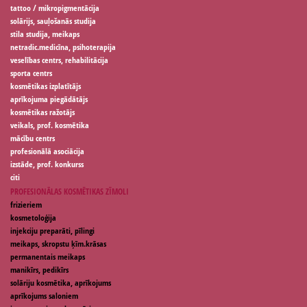
tattoo / mikropigmentācija
solārijs, sauļošanās studija
stila studija, meikaps
netradic.medicīna, psihoterapija
veselības centrs, rehabilitācija
sporta centrs
kosmētikas izplatītājs
aprīkojuma piegādātājs
kosmētikas ražotājs
veikals, prof. kosmētika
mācību centrs
profesionālā asociācija
izstāde, prof. konkurss
citi
PROFESIONĀLAS KOSMĒTIKAS ZĪMOLI
frizieriem
kosmetoloģija
injekciju preparāti, pīlingi
meikaps, skropstu ķīm.krāsas
permanentais meikaps
manikīrs, pedikīrs
solāriju kosmētika, aprīkojums
aprīkojums saloniem