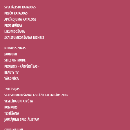
SPECIĀLISTU KATALOGS
PREČU KATALOGS
APRĪKOJUMA KATALOGS
PROCEDŪRAS
LIKUMDOŠANA
SKAISTUMKOPŠANAS BIZNESS
NOZARES ZIŅAS
JAUNUMI
STILS UN MODE
PROJEKTS «PĀRVĒRTĪBAS»
BEAUTY TV
VĀRDNĪCA
INTERVIJAS
SKAISTUMKOPŠANAS IZSTĀŽU KALENDĀRS 2016
VESELĪBA UN ATPŪTA
KONKURSI
TESTĒŠANA
JAUTĀJUMS SPECIĀLISTAM
SLUDINĀJUMI