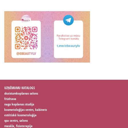
UZŅĒMUMU KATALOGS
skaistumkopšanas salons
frizētava
nagu kopšanas studija
kosmetoloģijas centrs, kabinets
estētiskā kosmetoloģija
spa centrs, salons
masāža, fizioterapija