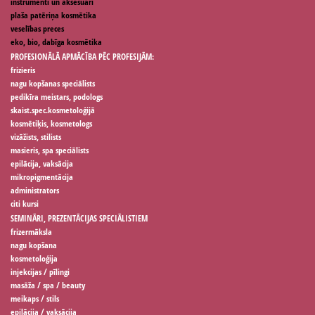
instrumenti un aksesuāri
plaša patēriņa kosmētika
veselības preces
eko, bio, dabīga kosmētika
PROFESIONĀLĀ APMĀCĪBA PĒC PROFESIJĀM:
frizieris
nagu kopšanas speciālists
pedikīra meistars, podologs
skaist.spec.kosmetoloģijā
kosmētiķis, kosmetologs
vizāžists, stilists
masieris, spa speciālists
epilācija, vaksācija
mikropigmentācija
administrators
citi kursi
SEMINĀRI, PREZENTĀCIJAS SPECIĀLISTIEM
frizermāksla
nagu kopšana
kosmetoloģija
injekcijas / pīlingi
masāža / spa / beauty
meikaps / stils
epilācija / vaksācija