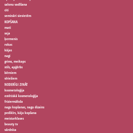
salonu vadīšana
citi
semināri sievietēm
KOPŠANA
mati
seja
ķermenis
rokas
kājas
nagi
grims, meikaps
stils, apģērbs
bērniem
vīriešiem
NODERĪGI ZINĀT
kosmetoloģija
estētiskā kosmetoloģija
friziermāksla
nagu kopšanas, nagu dizains
pedikīrs, kāju kopšana
meistarklases
beauty tv
vārdnīca