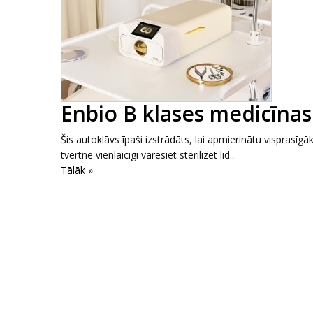
Enbio B klases medicīnas
Šis autoklāvs īpaši izstrādāts, lai apmierinātu visprasīg
tvertnē vienlaicīgi varēsiet sterilizēt līd...
Tālāk »