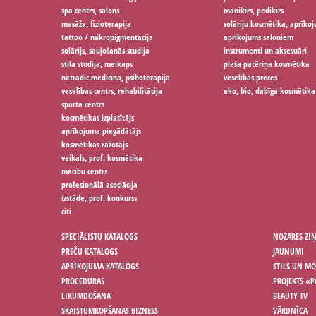
spa centrs, salons
manikīrs, pedikīrs
masāža, fizioterapija
solāriju kosmētika, aprīko
tattoo / mikropigmentācija
aprīkojums saloniem
solārijs, sauļošanās studija
instrumenti un aksesuāri
stila studija, meikaps
plaša patēriņa kosmētika
netradic.medicīna, psihoterapija
veselības preces
veselības centrs, rehabilitācija
eko, bio, dabīga kosmētika
sporta centrs
kosmētikas izplatītājs
aprīkojuma piegādātājs
kosmētikas ražotājs
veikals, prof. kosmētika
mācību centrs
profesionālā asociācija
izstāde, prof. konkurss
citi
SPECIĀLISTU KATALOGS
NOZARES ZI
PREČU KATALOGS
JAUNUMI
APRĪKOJUMA KATALOGS
STILS UN M
PROCEDŪRAS
PROJEKTS «P
LIKUMDOŠANA
BEAUTY TV
SKAISTUMKOPŠANAS BIZNESS
VĀRDNĪCA