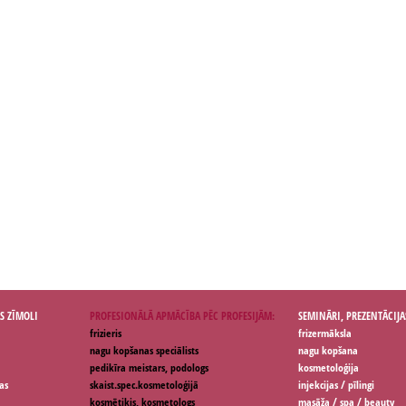
S ZĪMOLI
PROFESIONĀLĀ APMĀCĪBA PĒC PROFESIJĀM:
SEMINĀRI, PREZENTĀCIJA
frizieris
frizermāksla
nagu kopšanas speciālists
nagu kopšana
pedikīra meistars, podologs
kosmetoloģija
as
skaist.spec.kosmetoloģijā
injekcijas / pīlingi
kosmētiķis, kosmetologs
masāža / spa / beauty