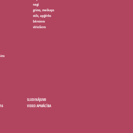
nagi
grims, meikaps
stils, apģērbs
bērniem
vīriešiem
ains
SLUDINĀJUMI
16
VIDEO APMĀCĪBA