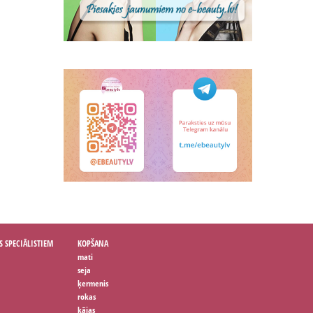
S SPECIĀLISTIEM
KOPŠANA
mati
seja
ķermenis
rokas
kājas