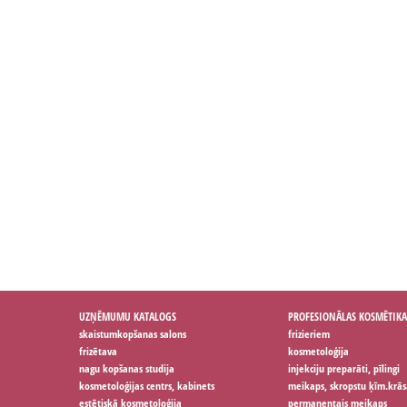
UZŅĒMUMU KATALOGS
PROFESIONĀLAS KOSMĒTIKA
skaistumkopšanas salons
frizieriem
frizētava
kosmetoloģija
nagu kopšanas studija
injekciju preparāti, pīlingi
kosmetoloģijas centrs, kabinets
meikaps, skropstu ķīm.krās
estētiskā kosmetoloģija
permanentais meikaps