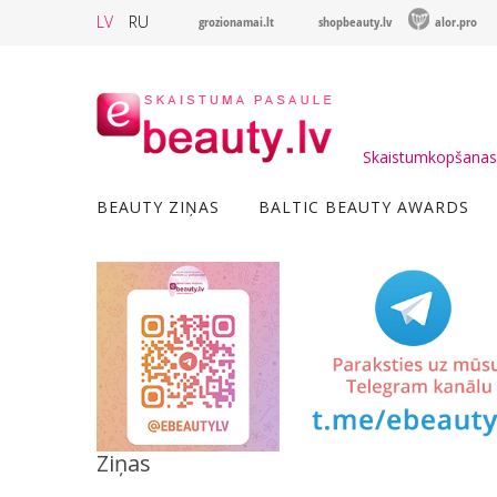
LV
RU
grozionamai.lt
shopbeauty.lv
alor.pro
Skaistumkopšanas 
BEAUTY ZIŅAS
BALTIC BEAUTY AWARDS
Ziņas