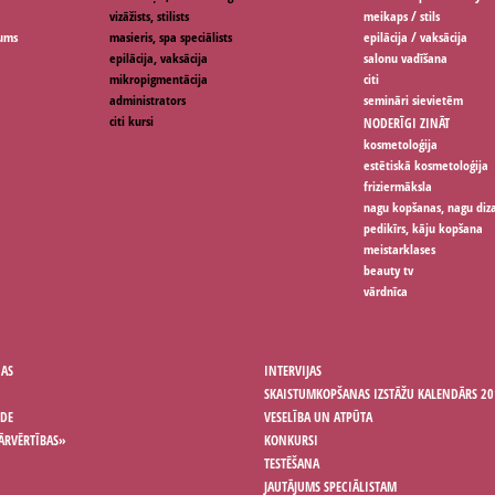
vizāžists, stilists
meikaps / stils
jums
masieris, spa speciālists
epilācija / vaksācija
epilācija, vaksācija
salonu vadīšana
mikropigmentācija
citi
administrators
semināri sievietēm
citi kursi
NODERĪGI ZINĀT
kosmetoloģija
estētiskā kosmetoloģija
friziermāksla
nagu kopšanas, nagu diz
pedikīrs, kāju kopšana
meistarklases
beauty tv
vārdnīca
ŅAS
INTERVIJAS
SKAISTUMKOPŠANAS IZSTĀŽU KALENDĀRS 20
ODE
VESELĪBA UN ATPŪTA
ĀRVĒRTĪBAS»
KONKURSI
TESTĒŠANA
JAUTĀJUMS SPECIĀLISTAM