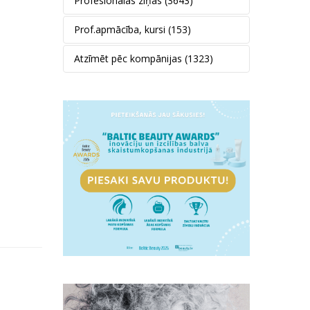
Profesionālās ziņas
(3643)
Prof.apmācība, kursi
(153)
Atzīmēt pēc kompānijas
(1323)