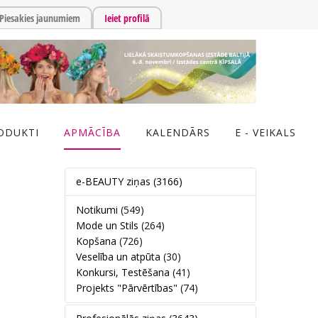
Piesakies jaunumiem
Ieiet profilā
ODUKTI
APMĀCĪBA
KALENDĀRS
E - VEIKALS
e-BEAUTY ziņas
(3166)
Notikumi
(549)
Mode un Stils
(264)
Kopšana
(726)
Veselība un atpūta
(30)
Konkursi, Testēšana
(41)
Projekts "Pārvērtības"
(74)