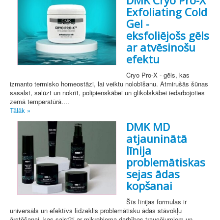
DMK Cryo Pro-X
Exfoliating Cold
Gel -
eksfoliējošs gēls
ar atvēsinošu
efektu
Cryo Pro-X - gēls, kas
izmanto termisko homeostāzi, lai veiktu nolobīšanu. Atmirušās šūnas
sasalst, salūzt un nokrīt, polipienskābei un glikolskābei iedarbojoties
zemā temperatūrā....
Tālāk »
DMK MD
atjauninātā
līnija
problemātiskas
sejas ādas
kopšanai
Šīs līnijas formulas ir
universāls un efektīvs līdzeklis problemātisku ādas stāvokļu
ārstēšanai, kas saistīti ar mikrobioma darbības traucējumiem un