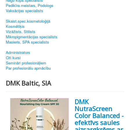
Nagu kopš.speciālists
Pedikīra meistars, Podologs
Vaksācijas specialists
Skaist.spec.kosmetoloģijā
Kosmētiķis
Vizāžists, Stilists
Mikropigmentācijas specialists
Masieris, SPA specialists
Administrators
Citi kursi
Semināri profesionāļiem
Par profesionālu apmācību
DMK Baltic, SIA
DMK
NutraScreen
Color Balanced -
efektīvs saules
aizsargkrēms ar