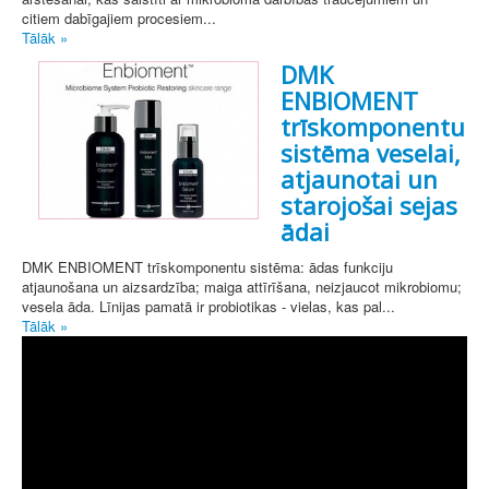
citiem dabīgajiem procesiem...
Tālāk »
DMK
ENBIOMENT
trīskomponentu
sistēma veselai,
atjaunotai un
starojošai sejas
ādai
DMK ENBIOMENT trīskomponentu sistēma: ādas funkciju
atjaunošana un aizsardzība; maiga attīrīšana, neizjaucot mikrobiomu;
vesela āda. Līnijas pamatā ir probiotikas - vielas, kas pal...
Tālāk »