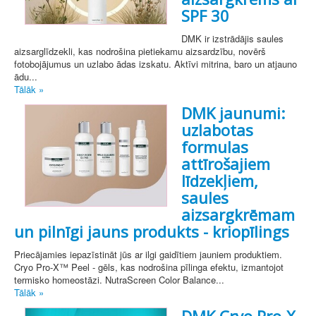
SPF 30
DMK ir izstrādājis saules
aizsarglīdzekli, kas nodrošina pietiekamu aizsardzību, novērš
fotobojājumus un uzlabo ādas izskatu. Aktīvi mitrina, baro un atjauno
ādu...
Tālāk »
DMK jaunumi:
uzlabotas
formulas
attīrošajiem
līdzekļiem,
saules
aizsargkrēmam
un pilnīgi jauns produkts - kriopīlings
Priecājamies iepazīstināt jūs ar ilgi gaidītiem jauniem produktiem.
Cryo Pro-X™ Peel - gēls, kas nodrošina pīlinga efektu, izmantojot
termisko homeostāzi. NutraScreen Color Balance...
Tālāk »