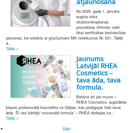
atjaunošana
No 2026. gada 1. janvāra
augsta riska
skaistumkopšanas
procedūras drīkstēs veikt
tikai sertificētas ārstniecības
personas, kā noteikts ar grozījumiem MK noteikumos Nr. 631. Tādēļ
ā...
Tālāk »
Jaunums
Latvijā! RHEA
Cosmetics –
tava āda, tava
formula.
Beidzot arī pie mums –
RHEA Cosmetics, augstākās
klases profesionālā kosmētika no Itālijas, kas pielāgojas tieši tavai
ādai. Šī nav kārtējā “universālā formula” – RHEA darbojas tur...
Tālāk »
Sākt