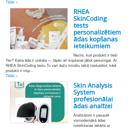
Tālāk »
RHEA
SkinCoding
tests
personalizētiem
ādas kopšanas
ieteikumiem
Nezini, kuri produkti ir tieši
Tev? Katra āda ir unikāla — tāpēc arī kopšanai jābūt personīgai. Ar
RHEA SkinCoding testu Tu vari dažu minūšu laikā noskaidrot, kādi
produkti ir visp...
Tālāk »
Skin Analysis
System
profesionālai
ādas analīzei
Analizators ir pasaulē
vismodernākā ādas
noteikšanas iekārta ar