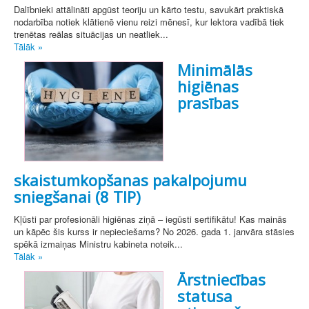
Dalībnieki attālināti apgūst teoriju un kārto testu, savukārt praktiskā
nodarbība notiek klātienē vienu reizi mēnesī, kur lektora vadībā tiek
trenētas reālas situācijas un neatliek...
Tālāk »
Minimālās
higiēnas
prasības
skaistumkopšanas pakalpojumu
sniegšanai (8 TIP)
Kļūsti par profesionāli higiēnas ziņā – iegūsti sertifikātu! Kas mainās
un kāpēc šis kurss ir nepieciešams? No 2026. gada 1. janvāra stāsies
spēkā izmaiņas Ministru kabineta noteik...
Tālāk »
Ārstniecības
statusa