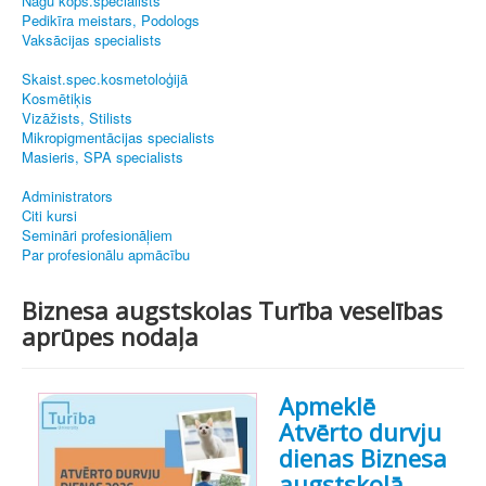
Nagu kopš.speciālists
Pedikīra meistars, Podologs
Vaksācijas specialists
Skaist.spec.kosmetoloģijā
Kosmētiķis
Vizāžists, Stilists
Mikropigmentācijas specialists
Masieris, SPA specialists
Administrators
Citi kursi
Semināri profesionāļiem
Par profesionālu apmācību
Biznesa augstskolas Turība veselības
aprūpes nodaļa
Apmeklē
Atvērto durvju
dienas Biznesa
augstskolā