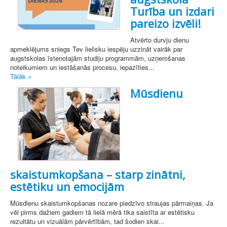
Turība un izdari
pareizo izvēli!
Atvērto durvju dienu
apmeklējums sniegs Tev lielisku iespēju uzzināt vairāk par
augstskolas īstenotajām studiju programmām, uzņemšanas
noteikumiem un iestāšanās procesu, iepazīties...
Tālāk »
Mūsdienu
skaistumkopšana – starp zinātni,
estētiku un emocijām
Mūsdienu skaistumkopšanas nozare piedzīvo straujas pārmaiņas. Ja
vēl pirms dažiem gadiem tā lielā mērā tika saistīta ar estētisku
rezultātu un vizuālām pārvērtībām, tad šodien skai...