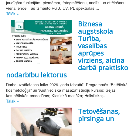
jaudīgām funkcijām, piemēram, fotografēšanu, analīzi un attēlošanu
vienā ierīcē. Tas izmanto RGB, UV, PL spektrālās ...
Tālāk »
Biznesa
augstskola
Turība,
veselības
aprūpes
virziens, aicina
darbā praktisko
nodarbību lektorus
Darba uzsākšanas laiks 2026. gada februārī. Programmās “Estētiskā
kosmetoloģija” un “Ārstnieciskā masāža” studiju kursos: Sejas
kosmētiskās procedūras; Klasiskā masāža; Holistiska;...
Tālāk »
Tetovēšanas,
pīrsinga un