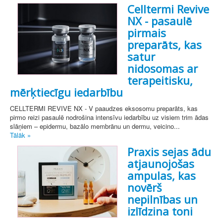
Celltermi Revive
NX - pasaulē
pirmais
preparāts, kas
satur
nidosomas ar
terapeitisku,
mērķtiecīgu iedarbību
CELLTERMI REVIVE NX - V paaudzes eksosomu preparāts, kas
pirmo reizi pasaulē nodrošina intensīvu iedarbību uz visiem trim ādas
slāņiem – epidermu, bazālo membrānu un dermu, veicino...
Tālāk »
Praxis sejas ādu
atjaunojošas
ampulas, kas
novērš
nepilnības un
izlīdzina toni