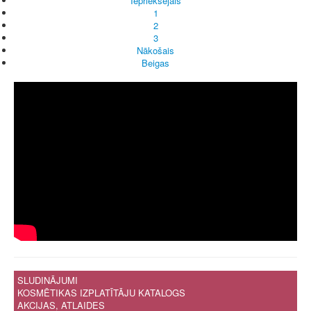
Iepriekšējais
1
2
3
Nākošais
Beigas
SLUDINĀJUMI
KOSMĒTIKAS IZPLATĪTĀJU KATALOGS
AKCIJAS, ATLAIDES