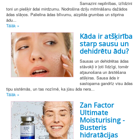
Samazini nepilnības, izlīdzini
toni un piešķir ādai mirdzumu. Nodrošina dziļu mitrināšanu dažādos
ādas slāņos. Palielina ādas blīvumu, aizpilda grumbas un stiprina
ādu...
Tālāk »
Kāda ir atšķirība
starp sausu un
dehidrētu ādu?
Sausas un dehidrētas ādas
stāvokļi ir ļoti līdzīgi, tomēr
atjaunošana un ārstēšana
atšķiras. Sausa āda ir
sastopama gandrīz visu ādas
tipu sistēmās, un tas nozīmē, ka jūsu āda nera...
Tālāk »
Zan Factor
Ultimate
Moisturising -
Busteris
hidratācijas