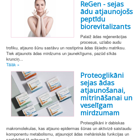
ReGen - sejas
ādu atjaunojošs
peptīdu
biorevitalizants
Palaiž ādas reģenerācijas
procesus, uzlabo audu
trofiku, atjauno šūnu sastāvu un nostiprina ādas šķiedru matriksu.
Tiek atjaunots ādas mirdzums un jauneklīgums, pazūd sīkās
krunciņ...
Tālāk »
Proteoglikāni
sejas ādas
atjaunošanai,
mitrināšanai un
veselīgam
mirdzumam
Proteoglikāni ir dabiskas
makromolekulas, kas atjauno epidermas šūnas un aktivizē saistaudu
komponentu metabolismu, atjaunojot ādas mehāniskās funkcijas un
saglabājot tā mitruma lī...