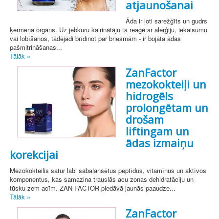
atjaunošanai
Āda ir ļoti sarežģīts un gudrs
ķermeņa orgāns. Uz jebkuru kairinātāju tā reaģē ar alerģiju, iekaisumu
vai lobīšanos, tādējādi brīdinot par briesmām - ir bojāta ādas
pašmitrināšanas...
Tālāk »
ZanFactor
mezokokteiļi un
hidrogēls
prolongētam un
drošam
liftingam un
ādas izmaiņu
korekcijai
Mezokokteilis satur labi sabalansētus peptīdus, vitamīnus un aktīvos
komponentus, kas samazina trauslās acu zonas dehidratāciju un
tūsku zem acīm. ZAN FACTOR piedāvā jaunās paaudze...
Tālāk »
ZanFactor