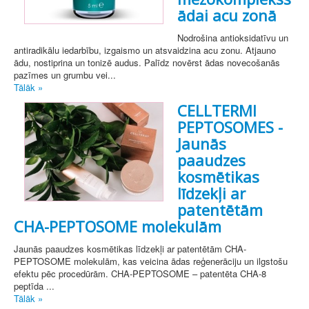
ādai acu zonā
Nodrošina antioksidatīvu un
antiradikālu iedarbību, izgaismo un atsvaidzina acu zonu. Atjauno
ādu, nostiprina un tonizē audus. Palīdz novērst ādas novecošanās
pazīmes un grumbu vei...
Tālāk »
CELLTERMI
PEPTOSOMES -
Jaunās
paaudzes
kosmētikas
līdzekļi ar
patentētām
CHA-PEPTOSOME molekulām
Jaunās paaudzes kosmētikas līdzekļi ar patentētām CHA-
PEPTOSOME molekulām, kas veicina ādas reģenerāciju un ilgstošu
efektu pēc procedūrām. CHA-PEPTOSOME – patentēta CHA-8
peptīda ...
Tālāk »