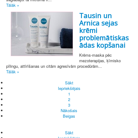
Tālāk »
Tausin un
Arnica sejas
krēmi
problemātiskas
ādas kopšanai
Krēms-maska pēc
mezoterapijas, ķīmisko
pīlingu, attīrīšanas un citām agresīvām procedūrām...
Tālāk »
Sākt
Iepriekšējais
1
2
3
Nākošais
Beigas
Sākt