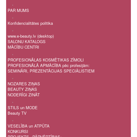
.
PAR MUMS
.
Konfidencialitātes politika
.
www.e-beauty.lv (desktop)
SALONU KATALOGS
MĀCĪBU CENTRI
.
PROFESIONĀLAS KOSMĒTIKAS ZĪMOLI
PROFESIONĀLĀ APMĀCĪBA pēc profesijām:
SEMINĀRI, PREZENTĀCIJAS SPECIĀLISTIEM
.
NOZARES ZIŅAS
BEAUTY ZIŅAS
NODERĪGI ZINĀT
.
STILS un MODE
Beauty TV
.
VESELĪBA un ATPŪTA
KONKURSI
PROJEKTS «PĀRVĒRTĪBAS»