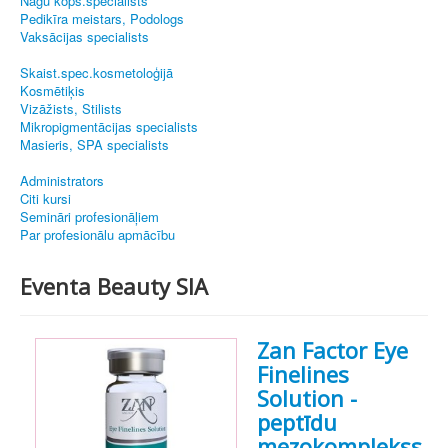
Nagu kopš.speciālists
Pedikīra meistars, Podologs
Vaksācijas specialists
Skaist.spec.kosmetoloģijā
Kosmētiķis
Vizāžists, Stilists
Mikropigmentācijas specialists
Masieris, SPA specialists
Administrators
Citi kursi
Semināri profesionāļiem
Par profesionālu apmācību
Eventa Beauty SIA
Zan Factor Eye
Finelines
Solution -
peptīdu
mezokomplekss