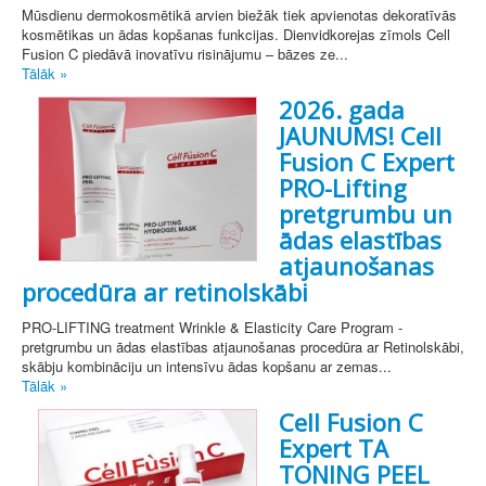
Mūsdienu dermokosmētikā arvien biežāk tiek apvienotas dekoratīvās
kosmētikas un ādas kopšanas funkcijas. Dienvidkorejas zīmols Cell
Fusion C piedāvā inovatīvu risinājumu – bāzes ze...
Tālāk »
2026. gada
JAUNUMS! Cell
Fusion C Expert
PRO-Lifting
pretgrumbu un
ādas elastības
atjaunošanas
procedūra ar retinolskābi
PRO-LIFTING treatment Wrinkle & Elasticity Care Program -
pretgrumbu un ādas elastības atjaunošanas procedūra ar Retinolskābi,
skābju kombināciju un intensīvu ādas kopšanu ar zemas...
Tālāk »
Cell Fusion C
Expert TA
TONING PEEL