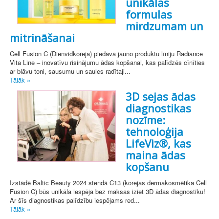
unikālas
formulas
mirdzumam un
mitrināšanai
Cell Fusion C (Dienvidkoreja) piedāvā jauno produktu līniju Radiance
Vita Line – inovatīvu risinājumu ādas kopšanai, kas palīdzēs cīnīties
ar blāvu toni, sausumu un saules radītaji...
Tālāk »
3D sejas ādas
diagnostikas
nozīme:
tehnoloģija
LifeViz®, kas
maina ādas
kopšanu
Izstādē Baltic Beauty 2024 stendā C13 (korejas dermakosmētika Cell
Fusion C) būs unikāla iespēja bez maksas iziet 3D ādas diagnostiku!
Ar šīs diagnostikas palīdzību iespējams red...
Tālāk »