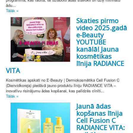
ādu...
Tālāk »
Skaties pirmo
video 2025.gadā
e-Beauty
YOUTUBE
kanālā! Jauna
kosmētikas
līnija RADIANCE
VITA
Kosmētikas apskati no E-Beauty | Dermokosmētika Cell Fusion C
(Dienvidkoreja) piedāvā jauno produktu līniju RADIANCE VITA –
inovatīvu risinājumu ādas kopšanai, kas palīdzēs cīnīti...
Tālāk »
Jaunā ādas
kopšanas līnija
Cell Fusion C
RADIANCE VITA: