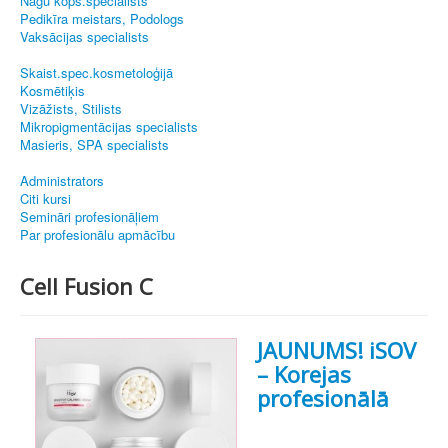
Nagu kopš.speciālists
Pedikīra meistars, Podologs
Vaksācijas specialists
Skaist.spec.kosmetoloģijā
Kosmētiķis
Vizāžists, Stilists
Mikropigmentācijas specialists
Masieris, SPA specialists
Administrators
Citi kursi
Semināri profesionāļiem
Par profesionālu apmācību
Cell Fusion С
JAUNUMS! iSOV
– Korejas
profesionālā