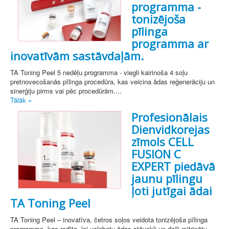
programma -
tonizējoša
pīlinga
programma ar
inovatīvām sastāvdaļām.
TA Toning Peel 5 nedēļu programma - viegli kairinoša 4 soļu
pretnovecošanās pīlinga procedūra, kas veicina ādas reģenerāciju un
sinerģiju pirms vai pēc procedūrām....
Tālāk »
Profesionālais
Dienvidkorejas
zīmols CELL
FUSION C
EXPERT piedāvā
jaunu pīlingu
ļoti jutīgai ādai
TA Toning Peel
TA Toning Peel – inovatīva, četros soļos veidota tonizējoša pīlinga
programma, kas radīta, lai uzlabotu ādas stāvokli un dziļi mitrinātu