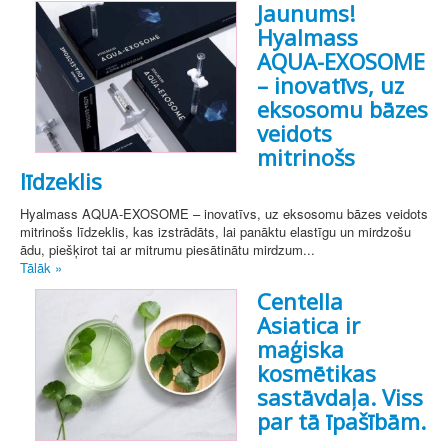
Jaunums!
Hyalmass
AQUA-EXOSOME
– inovatīvs, uz
eksosomu bāzes
veidots
mitrinošs
līdzeklis
Hyalmass AQUA-EXOSOME – inovatīvs, uz eksosomu bāzes veidots
mitrinošs līdzeklis, kas izstrādāts, lai panāktu elastīgu un mirdzošu
ādu, piešķirot tai ar mitrumu piesātinātu mirdzum...
Tālāk »
Centella
Asiatica ir
maģiska
kosmētikas
sastāvdaļa. Viss
par tā īpašībām.