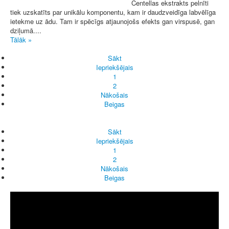
Centellas ekstrakts pelnīti
tiek uzskatīts par unikālu komponentu, kam ir daudzveidīga labvēlīga
ietekme uz ādu. Tam ir spēcīgs atjaunojošs efekts gan virspusē, gan
dziļumā....
Tālāk »
Sākt
Iepriekšējais
1
2
Nākošais
Beigas
Sākt
Iepriekšējais
1
2
Nākošais
Beigas