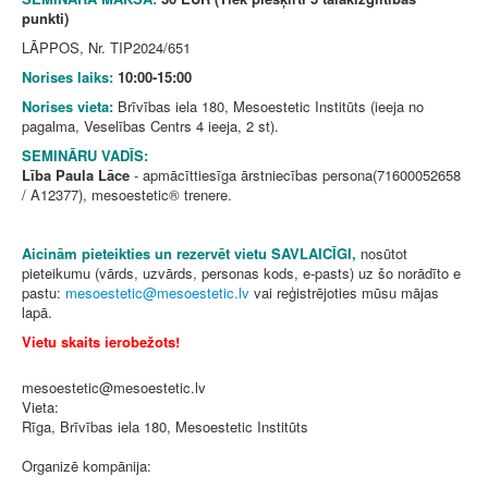
punkti)
LĀPPOS, Nr. TIP2024/651
Norises laiks:
10:00-15:00
Norises vieta:
Brīvības iela 180, Mesoestetic Institūts (ieeja no
pagalma, Veselības Centrs 4 ieeja, 2 st).
SEMINĀRU VADĪS:
Lība Paula Lāce
- apmācīttiesīga ārstniecības persona(71600052658
/ A12377), mesoestetic® trenere.
Aicinām pieteikties un rezervēt vietu SAVLAICĪGI,
nosūtot
pieteikumu (vārds, uzvārds, personas kods, e-pasts) uz šo norādīto e
pastu:
vai reģistrējoties mūsu mājas
lapā.
Vietu skaits ierobežots!
mesoestetic@mesoestetic.lv
Vieta:
Rīga, Brīvības iela 180, Mesoestetic Institūts
Organizē kompānija: