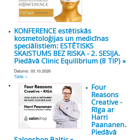
KONFERENCE estētiskās
kosmetoloģijas un medicīnas
speciālistiem: ESTĒTISKS
SKAISTUMS BEZ RISKA - 2. SESIJA.
Piedāvā Clinic Equilibrium (8 TIP) »
Datums: 03.10.2026
Tālāk »
Four
Reasons
Creative -
Rīga ar
Harri
Paananen.
Piedāvā
Salonshop Baltic »