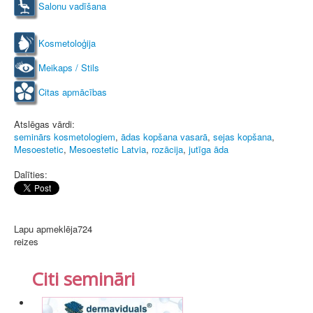
Salonu vadīšana
Kosmetoloģija
Meikaps / Stils
Citas apmācības
Atslēgas vārdi:
seminārs kosmetologiem
,
ādas kopšana vasarā
,
sejas kopšana
,
Mesoestetic
,
Mesoestetic Latvia
,
rozācija
,
jutīga āda
Dalīties:
Lapu apmeklēja
724
reizes
Citi semināri