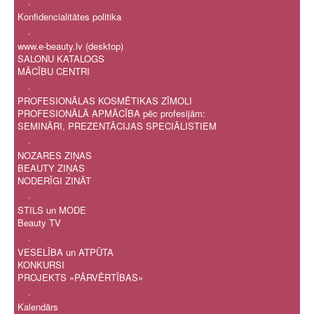
.
Konfidencialitātes politika
.
www.e-beauty.lv (desktop)
SALONU KATALOGS
MĀCĪBU CENTRI
.
PROFESIONĀLAS KOSMĒTIKAS ZĪMOLI
PROFESIONĀLĀ APMĀCĪBA pēc profesijām:
SEMINĀRI, PREZENTĀCIJAS SPECIĀLISTIEM
.
NOZARES ZIŅAS
BEAUTY ZIŅAS
NODERĪGI ZINĀT
.
STILS un MODE
Beauty TV
.
VESELĪBA un ATPŪTA
KONKURSI
PROJEKTS «PĀRVĒRTĪBAS»
.
Kalendārs