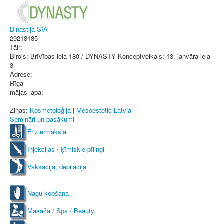
Dinastija SIA
29218185
Tālr:
Birojs: Brīvības iela 180 / DYNASTY Konceptveikals: 13. janvāra iela
3
Adrese:
Rīga
mājas lapa:
Ziņas:
Kosmetoloģija
|
Mesoestetic Latvia
Semināri un pasākumi
Friziermāksla
Injekcijas / ķīmiskie pīlingi
Vaksācija, depilācija
Nagu kopšana
Masāža / Spa / Beauty