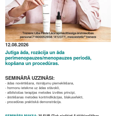
12.08.2026
Jutīga āda, rozācija un āda
perimenopauzes/menopauzes periodā,
kopšana un procedūras.
SEMINĀRĀ UZZINĀSI:
- ādas novērtēšana, risinājumu piemeklēšana,
- hormonu ietekme uz ādas stāvokli,
- atbilstošas terapijas metodes izvēles principi,
- ārstēšanas metodes kontrindikācijas, blakusefekti,
- procedūras praktiskā demonstrācija.
SEMINĀRA MAKSA:
30 EUR (Tiek piešķirti 5 tālākizglītības