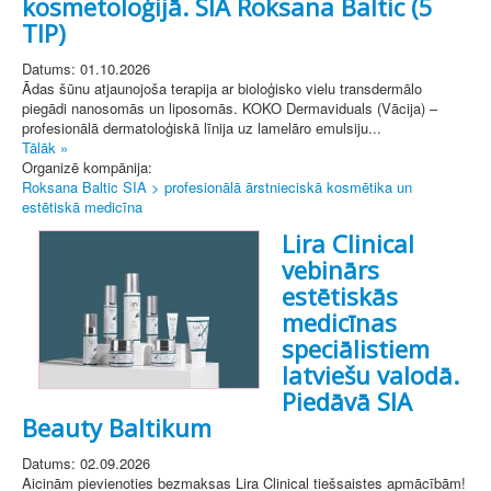
kosmetoloģijā. SIA Roksana Baltic (5
TIP)
Datums: 01.10.2026
Ādas šūnu atjaunojoša terapija ar bioloģisko vielu transdermālo
piegādi nanosomās un liposomās. KOKO Dermaviduals (Vācija) –
profesionālā dermatoloģiskā līnija uz lamelāro emulsiju...
Tālāk »
Organizē kompānija:
Roksana Baltic SIA > profesionālā ārstnieciskā kosmētika un
estētiskā medicīna
Lira Clinical
vebinārs
estētiskās
medicīnas
speciālistiem
latviešu valodā.
Piedāvā SIA
Beauty Baltikum
Datums: 02.09.2026
Aicinām pievienoties bezmaksas Lira Clinical tiešsaistes apmācībām!