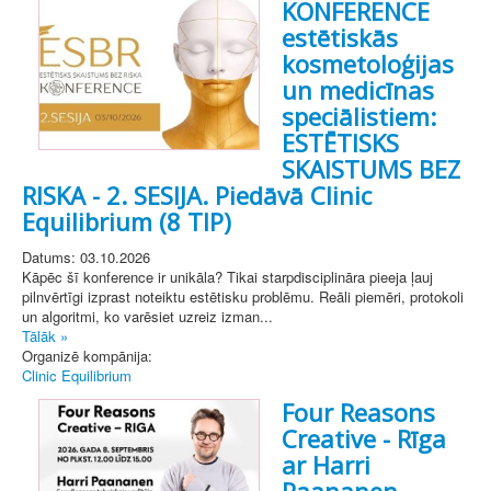
KONFERENCE
estētiskās
kosmetoloģijas
un medicīnas
speciālistiem:
ESTĒTISKS
SKAISTUMS BEZ
RISKA - 2. SESIJA. Piedāvā Clinic
Equilibrium (8 TIP)
Datums: 03.10.2026
Kāpēc šī konference ir unikāla? Tikai starpdisciplināra pieeja ļauj
pilnvērtīgi izprast noteiktu estētisku problēmu. Reāli piemēri, protokoli
un algoritmi, ko varēsiet uzreiz izman...
Tālāk »
Organizē kompānija:
Clinic Equilibrium
Four Reasons
Creative - Rīga
ar Harri
Paananen.