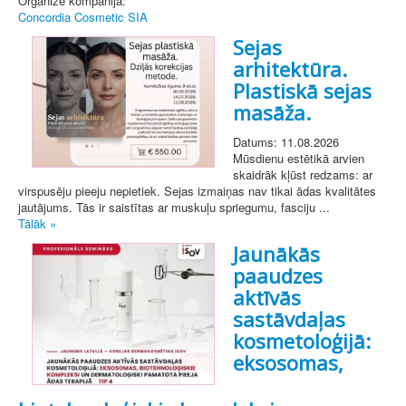
Organizē kompānija:
Concordia Cosmetic SIA
Sejas
arhitektūra.
Plastiskā sejas
masāža.
Datums: 11.08.2026
Mūsdienu estētikā arvien
skaidrāk kļūst redzams: ar
virspusēju pieeju nepietiek. Sejas izmaiņas nav tikai ādas kvalitātes
jautājums. Tās ir saistītas ar muskuļu spriegumu, fasciju ...
Tālāk »
Jaunākās
paaudzes
aktīvās
sastāvdaļas
kosmetoloģijā:
eksosomas,