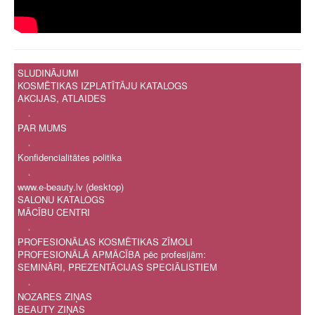
SLUDINĀJUMI
KOSMĒTIKAS IZPLATĪTĀJU KATALOGS
AKCIJAS, ATLAIDES
.
PAR MUMS
.
Konfidencialitātes politika
.
www.e-beauty.lv (desktop)
SALONU KATALOGS
MĀCĪBU CENTRI
.
PROFESIONĀLAS KOSMĒTIKAS ZĪMOLI
PROFESIONĀLĀ APMĀCĪBA pēc profesijām:
SEMINĀRI, PREZENTĀCIJAS SPECIĀLISTIEM
.
NOZARES ZIŅAS
BEAUTY ZIŅAS