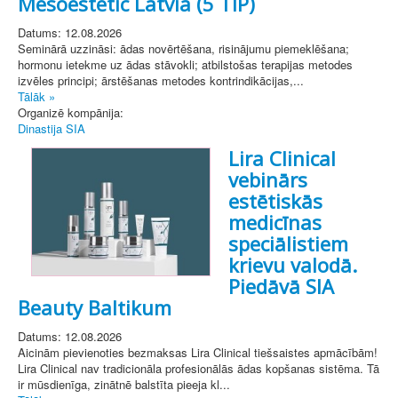
Mesoestetic Latvia (5 TIP)
Datums: 12.08.2026
Seminārā uzzināsi: ādas novērtēšana, risinājumu piemeklēšana;
hormonu ietekme uz ādas stāvokli; atbilstošas terapijas metodes
izvēles principi; ārstēšanas metodes kontrindikācijas,...
Tālāk »
Organizē kompānija:
Dinastija SIA
Lira Clinical
vebinārs
estētiskās
medicīnas
speciālistiem
krievu valodā.
Piedāvā SIA
Beauty Baltikum
Datums: 12.08.2026
Aicinām pievienoties bezmaksas Lira Clinical tiešsaistes apmācībām!
Lira Clinical nav tradicionāla profesionālās ādas kopšanas sistēma. Tā
ir mūsdienīga, zinātnē balstīta pieeja kl...