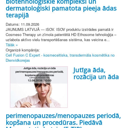
biotehnoloģiskie kompleksi un
dermatoloģiski pamatota pieeja ādas
terapijā
Datums: 11.09.2026
JAUNUMS LATVIJĀ — iSOV. ISOV produktu izstrādes pamatā ir
Cosmeso Therapy un zīmola patentētā HD Ethosome tehnoloģija –
uzlabota aktīvo vielu transportēšanas sistēma, kas veicina e...
Tālāk »
Organizē kompānija:
Cell Fusion C Expert - kosmeceitiska, transdermāla kosmētika no
Dienvidkorejas
Jutīga āda,
rozācija un āda
perimenopauzes/menopauzes periodā,
kopšana un procedūras. Piedāvā