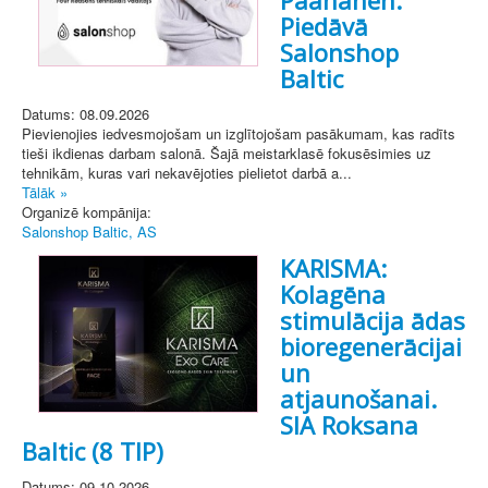
Piedāvā
Salonshop
Baltic
Datums: 08.09.2026
Pievienojies iedvesmojošam un izglītojošam pasākumam, kas radīts
tieši ikdienas darbam salonā. Šajā meistarklasē fokusēsimies uz
tehnikām, kuras vari nekavējoties pielietot darbā a...
Tālāk »
Organizē kompānija:
Salonshop Baltic, AS
KARISMA:
Kolagēna
stimulācija ādas
bioregenerācijai
un
atjaunošanai.
SIA Roksana
Baltic (8 TIP)
Datums: 09.10.2026