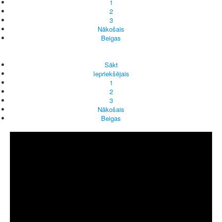
1
2
3
Nākošais
Beigas
Sākt
Iepriekšējais
1
2
3
Nākošais
Beigas