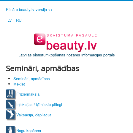
Pilnā e-beauty.lv versija >>
LV
RU
Latvijas skaistumkopšanas nozares informācijas portāls
Semināri, apmācības
Semināri, apmācības
Meklēt
Friziermāksla
Injekcijas / ķīmiskie pīlingi
Vaksācija, depilācija
Nagu kopšana