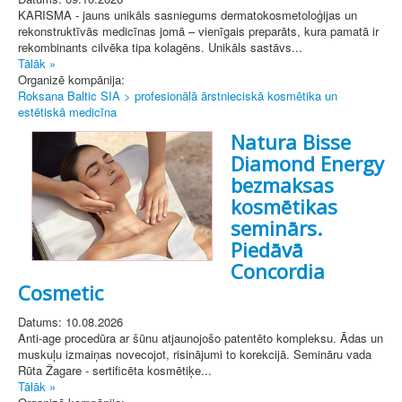
KARISMA - jauns unikāls sasniegums dermatokosmetoloģijas un
rekonstruktīvās medicīnas jomā – vienīgais preparāts, kura pamatā ir
rekombinants cilvēka tipa kolagēns. Unikāls sastāvs...
Tālāk »
Organizē kompānija:
Roksana Baltic SIA > profesionālā ārstnieciskā kosmētika un
estētiskā medicīna
Natura Bisse
Diamond Energy
bezmaksas
kosmētikas
seminārs.
Piedāvā
Concordia
Cosmetic
Datums: 10.08.2026
Anti-age procedūra ar šūnu atjaunojošo patentēto kompleksu. Ādas un
muskuļu izmaiņas novecojot, risinājumi to korekcijā. Semināru vada
Rūta Žagare - sertificēta kosmētiķe...
Tālāk »