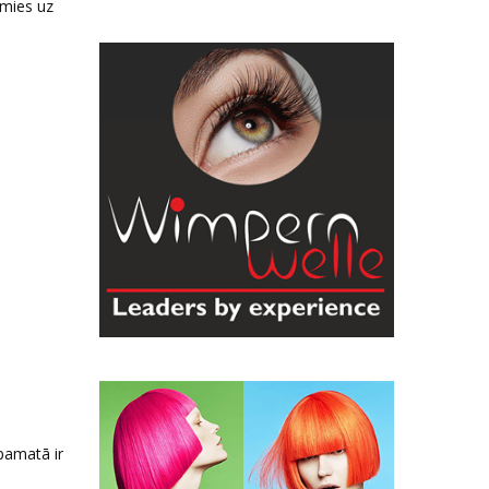
imies uz
pamatā ir