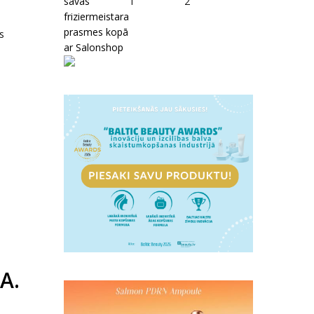
savas
1
2
friziermeistara
prasmes kopā
s
ar Salonshop
A.