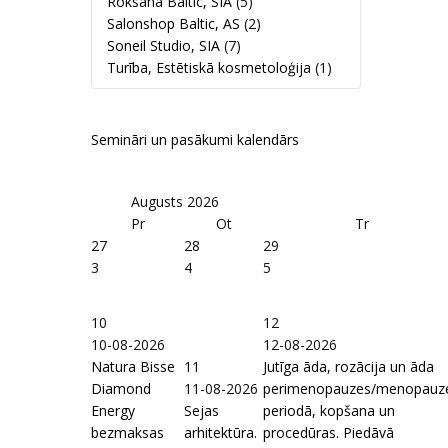
Roksana Baltic, SIA
(5)
Salonshop Baltic, AS
(2)
Soneil Studio, SIA
(7)
Turība, Estētiskā kosmetoloģija
(1)
Semināri un pasākumi kalendārs
Augusts
2026
Pr
Ot
Tr
27
28
29
3
4
5
10
12
10-08-2026
12-08-2026
Natura Bisse
11
Jutīga āda, rozācija un āda
Diamond
11-08-2026
perimenopauzes/menopauz
Energy
Sejas
periodā, kopšana un
bezmaksas
arhitektūra.
procedūras. Piedāvā