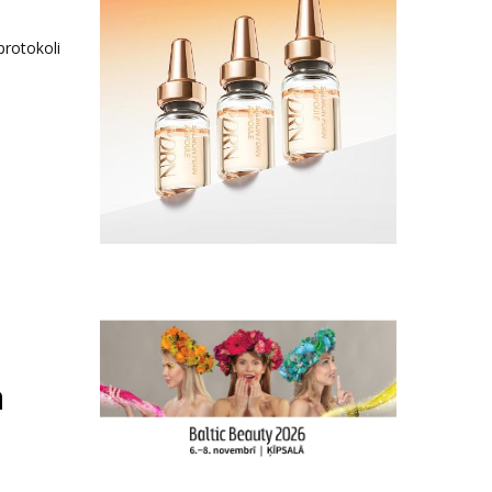
protokoli
ā