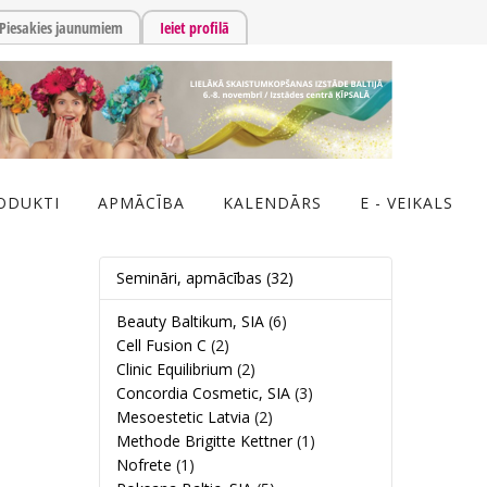
Piesakies jaunumiem
Ieiet profilā
ODUKTI
APMĀCĪBA
KALENDĀRS
E - VEIKALS
Semināri, apmācības
(32)
Beauty Baltikum, SIA
(6)
Cell Fusion C
(2)
Clinic Equilibrium
(2)
Concordia Cosmetic, SIA
(3)
Mesoestetic Latvia
(2)
Methode Brigitte Kettner
(1)
Nofrete
(1)