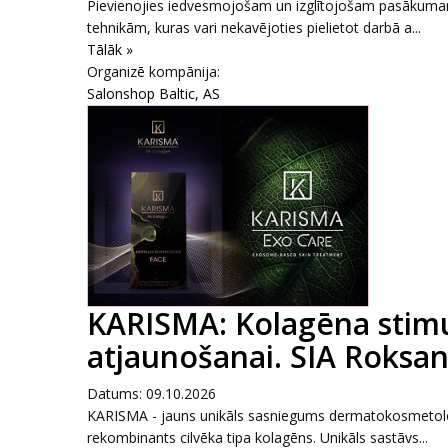
Pievienojies iedvesmojošam un izglītojošam pasākumam,
tehnikām, kuras vari nekavējoties pielietot darbā a...
Tālāk »
Organizē kompānija:
Salonshop Baltic, AS
KARISMA: Kolagēna stimul
atjaunošanai. SIA Roksana
Datums: 09.10.2026
KARISMA - jauns unikāls sasniegums dermatokosmetoloģi
rekombinants cilvēka tipa kolagēns. Unikāls sastāvs...