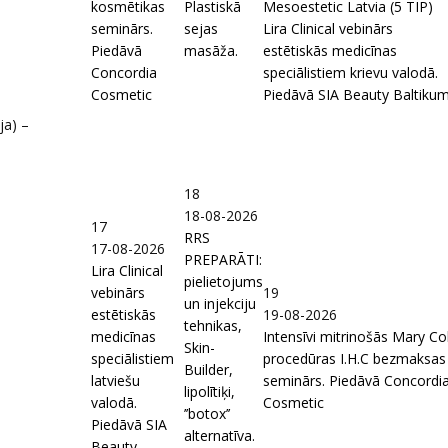
kosmētikas
Plastiskā
Mesoestetic Latvia (5 TIP)
seminārs.
sejas
Lira Clinical vebinārs
Piedāvā
masāža.
estētiskās medicīnas
Concordia
speciālistiem krievu valodā.
Cosmetic
Piedāvā SIA Beauty Baltiku
ja) –
18
18-08-2026
17
RRS
17-08-2026
PREPARĀTI:
Lira Clinical
pielietojums
vebinārs
19
un injekciju
estētiskās
19-08-2026
tehnikas,
medicīnas
Intensīvi mitrinošās Mary Co
Skin-
speciālistiem
procedūras I.H.C bezmaksas
Builder,
latviešu
seminārs. Piedāvā Concordi
lipolītiķi,
valodā.
Cosmetic
’’botox’’
Piedāvā SIA
alternatīva.
Beauty