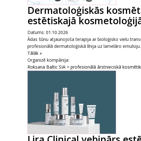
Dermatoloģiskās kosmēti
estētiskajā kosmetoloģijā
Datums: 01.10.2026
Ādas šūnu atjaunojoša terapija ar bioloģisko vielu tr
profesionālā dermatoloģiskā līnija uz lamelāro emulsiju..
Tālāk »
Organizē kompānija:
Roksana Baltic SIA > profesionālā ārstnieciskā kosmēti
Lira Clinical vebinārs es