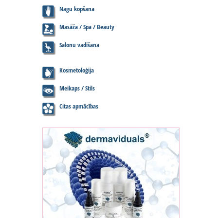
Nagu kopšana
Masāža / Spa / Beauty
Salonu vadīšana
Kosmetoloģija
Meikaps / Stils
Citas apmācības