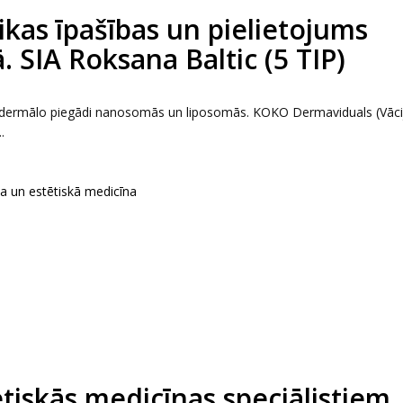
kas īpašības un pielietojums
. SIA Roksana Baltic (5 TIP)
ansdermālo piegādi nanosomās un liposomās. KOKO Dermaviduals (Vāci
.
ka un estētiskā medicīna
tētiskās medicīnas speciālistiem