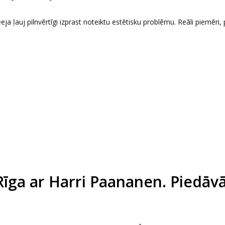
eeja ļauj pilnvērtīgi izprast noteiktu estētisku problēmu. Reāli piemēri, 
Rīga ar Harri Paananen. Piedāv