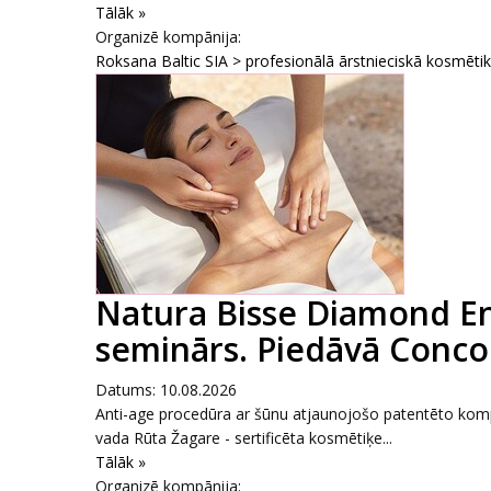
Tālāk »
Organizē kompānija:
Roksana Baltic SIA > profesionālā ārstnieciskā kosmēti
Natura Bisse Diamond E
seminārs. Piedāvā Conco
Datums: 10.08.2026
Anti-age procedūra ar šūnu atjaunojošo patentēto komp
vada Rūta Žagare - sertificēta kosmētiķe...
Tālāk »
Organizē kompānija: