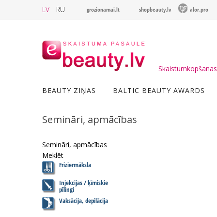
LV
RU
grozionamai.lt
shopbeauty.lv
alor.pro
Skaistumkopšanas 
BEAUTY ZIŅAS
BALTIC BEAUTY AWARDS
Semināri, apmācības
Semināri, apmācības
Meklēt
Friziermāksla
Injekcijas / ķīmiskie
pīlingi
Vaksācija, depilācija