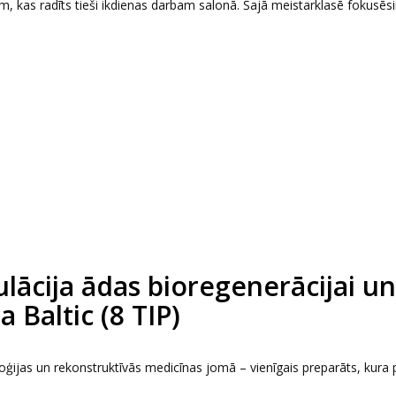
 kas radīts tieši ikdienas darbam salonā. Šajā meistarklasē fokusēs
ācija ādas bioregenerācijai un
 Baltic (8 TIP)
jas un rekonstruktīvās medicīnas jomā – vienīgais preparāts, kura 