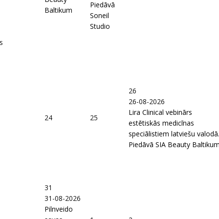
Piedāvā
Baltikum
Soneil
Studio
s
26
26-08-2026
Lira Clinical vebinārs
24
25
estētiskās medicīnas
speciālistiem latviešu valodā
Piedāvā SIA Beauty Baltiku
31
31-08-2026
Pilnveido