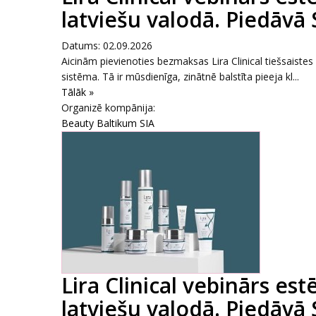
latviešu valodā. Piedāvā
Datums: 02.09.2026
Aicinām pievienoties bezmaksas Lira Clinical tiešsaiste
sistēma. Tā ir mūsdienīga, zinātnē balstīta pieeja kl...
Tālāk »
Organizē kompānija:
Beauty Baltikum SIA
Lira Clinical vebinārs es
latviešu valodā. Piedāvā