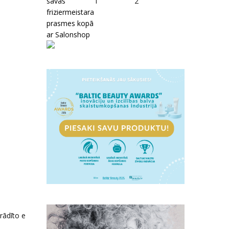
savas
1
2
friziermeistara
prasmes kopā
ar Salonshop
rādīto e