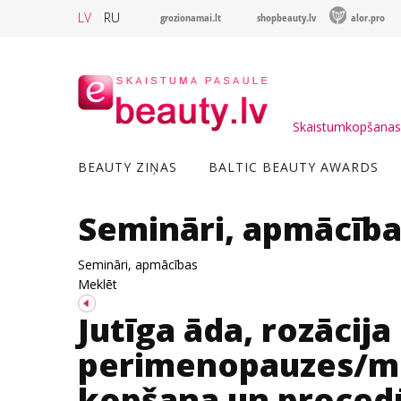
LV
RU
grozionamai.lt
shopbeauty.lv
alor.pro
Skaistumkopšanas 
BEAUTY ZIŅAS
BALTIC BEAUTY AWARDS
Semināri, apmācība
Semināri, apmācības
Meklēt
Jutīga āda, rozācija
perimenopauzes/me
kopšana un procedū