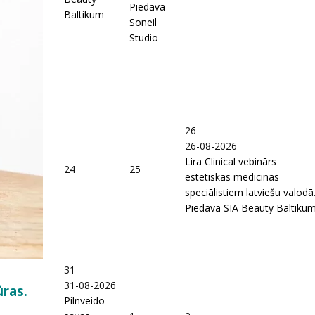
Piedāvā
Baltikum
Soneil
Studio
26
26-08-2026
Lira Clinical vebinārs
24
25
estētiskās medicīnas
speciālistiem latviešu valodā
Piedāvā SIA Beauty Baltiku
31
31-08-2026
ras.
Pilnveido