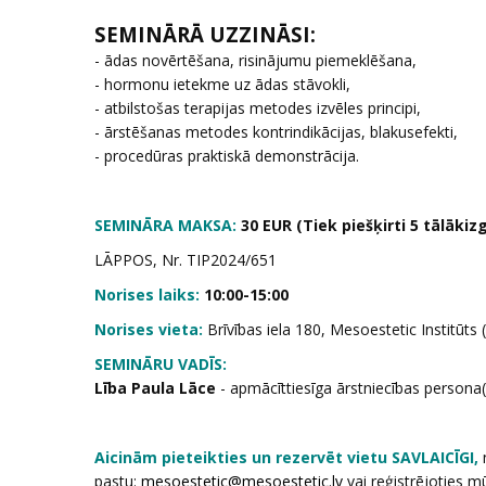
SEMINĀRĀ UZZINĀSI:
- ādas novērtēšana, risinājumu piemeklēšana,
- hormonu ietekme uz ādas stāvokli,
- atbilstošas terapijas metodes izvēles principi,
- ārstēšanas metodes kontrindikācijas, blakusefekti,
- procedūras praktiskā demonstrācija.
SEMINĀRA MAKSA:
30 EUR (Tiek piešķirti 5 tālākizg
LĀPPOS, Nr. TIP2024/651
Norises laiks:
10:00-15:00
Norises vieta:
Brīvības iela 180, Mesoestetic Institūts 
SEMINĀRU VADĪS:
Lība Paula Lāce
- apmācīttiesīga ārstniecības person
Aicinām pieteikties un rezervēt vietu SAVLAICĪGI,
n
pastu:
vai reģistrējoties m