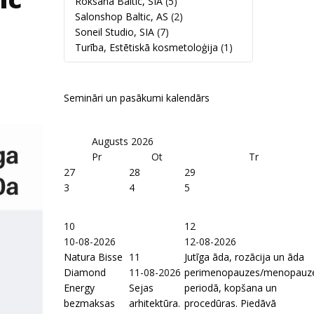
Roksana Baltic, SIA
(5)
Salonshop Baltic, AS
(2)
Soneil Studio, SIA
(7)
Turība, Estētiskā kosmetoloģija
(1)
Semināri un pasākumi kalendārs
Augusts
2026
Pr
Ot
Tr
27
28
29
3
4
5
10
12
10-08-2026
12-08-2026
Natura Bisse
11
Jutīga āda, rozācija un āda
Diamond
11-08-2026
perimenopauzes/menopauz
Energy
Sejas
periodā, kopšana un
bezmaksas
arhitektūra.
procedūras. Piedāvā