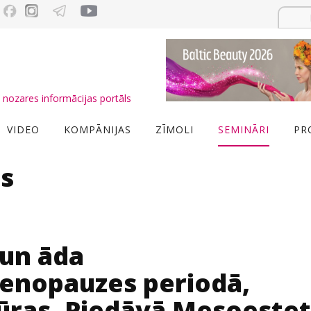
nozares informācijas portāls
VIDEO
KOMPĀNIJAS
ZĪMOLI
SEMINĀRI
PR
s
 un āda
nopauzes periodā,
ras. Piedāvā Mesoestet