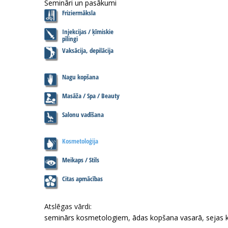
Semināri un pasākumi
Friziermāksla
Injekcijas / ķīmiskie
pīlingi
Vaksācija, depilācija
Nagu kopšana
Masāža / Spa / Beauty
Salonu vadīšana
Kosmetoloģija
Meikaps / Stils
Citas apmācības
Atslēgas vārdi:
seminārs kosmetologiem
,
ādas kopšana vasarā
,
sejas 