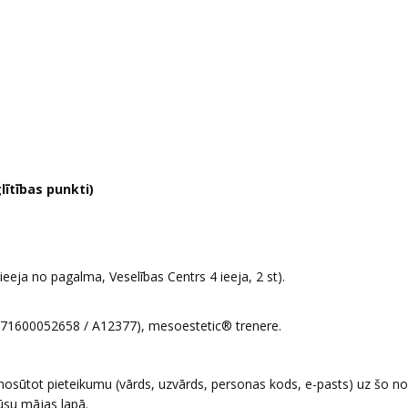
lītības punkti)
(ieeja no pagalma, Veselības Centrs 4 ieeja, 2 st).
a(71600052658 / A12377), mesoestetic® trenere.
osūtot pieteikumu (vārds, uzvārds, personas kods, e-pasts) uz šo no
ūsu mājas lapā.