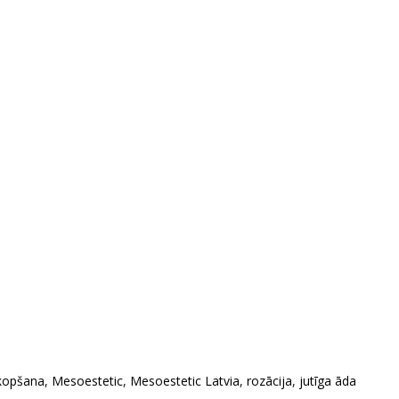
kopšana
,
Mesoestetic
,
Mesoestetic Latvia
,
rozācija
,
jutīga āda