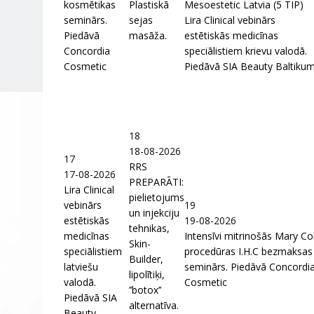
kosmētikas
Plastiskā
Mesoestetic Latvia (5 TIP)
seminārs.
sejas
Lira Clinical vebinārs
Piedāvā
masāža.
estētiskās medicīnas
Concordia
speciālistiem krievu valodā.
Cosmetic
Piedāvā SIA Beauty Baltiku
18
18-08-2026
17
RRS
17-08-2026
PREPARĀTI:
Lira Clinical
pielietojums
vebinārs
19
un injekciju
estētiskās
19-08-2026
tehnikas,
medicīnas
Intensīvi mitrinošās Mary Co
Skin-
speciālistiem
procedūras I.H.C bezmaksas
Builder,
latviešu
seminārs. Piedāvā Concordi
lipolītiķi,
valodā.
Cosmetic
’’botox’’
Piedāvā SIA
alternatīva.
Beauty