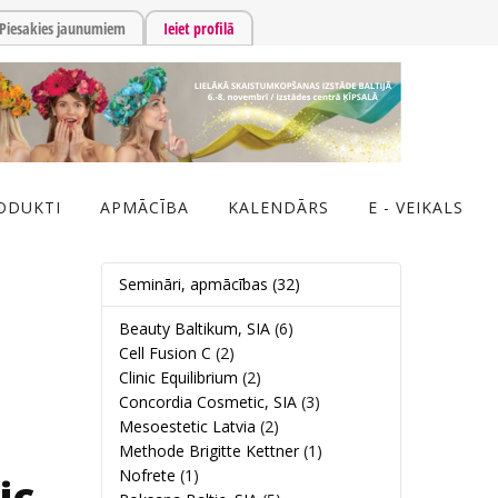
Piesakies jaunumiem
Ieiet profilā
ODUKTI
APMĀCĪBA
KALENDĀRS
E - VEIKALS
Semināri, apmācības
(32)
Beauty Baltikum, SIA
(6)
Cell Fusion C
(2)
Clinic Equilibrium
(2)
Concordia Cosmetic, SIA
(3)
Mesoestetic Latvia
(2)
Methode Brigitte Kettner
(1)
Nofrete
(1)
ic