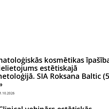
atoloģiskās kosmētikas īpašīb
ielietojums estētiskajā
etoloģijā. SIA Roksana Baltic (
»
1.10.2026