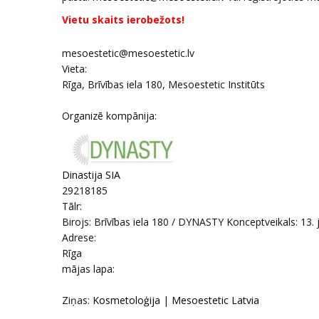
Vietu skaits ierobežots!
mesoestetic@mesoestetic.lv
Vieta:
Rīga, Brīvības iela 180, Mesoestetic Institūts
Organizē kompānija:
Dinastija SIA
29218185
Tālr:
Birojs: Brīvības iela 180 / DYNASTY Konceptveikals: 13. 
Adrese:
Rīga
mājas lapa:
Ziņas:
Kosmetoloģija
|
Mesoestetic Latvia