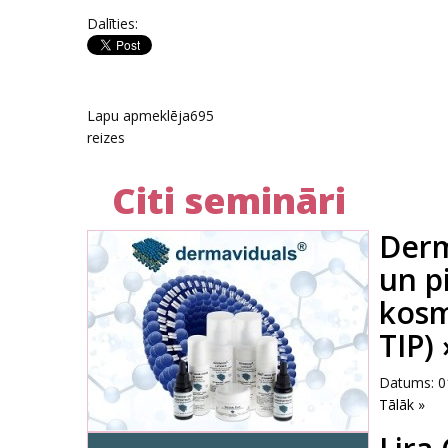
Dalīties:
Lapu apmeklēja
695
reizes
Citi semināri
Derm
un p
kosm
TIP) 
Datums: 0
Tālāk »