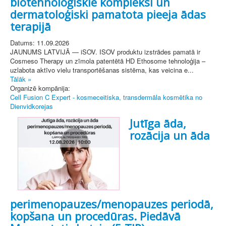
biotehnoloģiskie kompleksi un
dermatoloģiski pamatota pieeja ādas
terapijā
Datums: 11.09.2026
JAUNUMS LATVIJĀ — iSOV. ISOV produktu izstrādes pamatā ir
Cosmeso Therapy un zīmola patentētā HD Ethosome tehnoloģija –
uzlabota aktīvo vielu transportēšanas sistēma, kas veicina e...
Tālāk »
Organizē kompānija:
Cell Fusion C Expert - kosmeceitiska, transdermāla kosmētika no
Dienvidkorejas
Jutīga āda,
rozācija un āda
perimenopauzes/menopauzes periodā,
kopšana un procedūras. Piedāvā