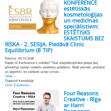
KONFERENCE
estētiskās
kosmetoloģijas
un medicīnas
speciālistiem:
ESTĒTISKS
SKAISTUMS BEZ
RISKA - 2. SESIJA. Piedāvā Clinic
Equilibrium (8 TIP)
Datums: 03.10.2026
Kāpēc šī konference ir unikāla? Tikai starpdisciplināra pieeja ļauj
pilnvērtīgi izprast noteiktu estētisku problēmu. Reāli piemēri, protokoli
un algoritmi, ko varēsiet uzreiz izman...
Tālāk »
Organizē kompānija:
Clinic Equilibrium
Four Reasons
Creative - Rīga
ar Harri
Paananen.