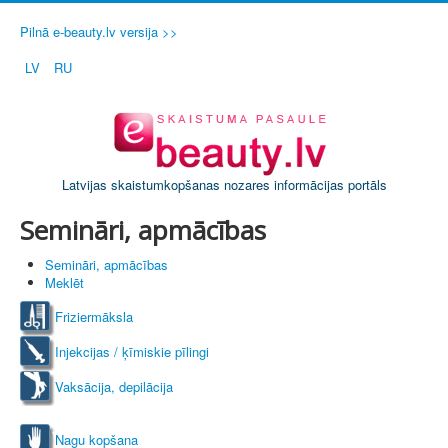
Pilnā e-beauty.lv versija >>
LV
RU
Latvijas skaistumkopšanas nozares informācijas portāls
Semināri, apmācības
Semināri, apmācības
Meklēt
Friziermāksla
Injekcijas / ķīmiskie pīlingi
Vaksācija, depilācija
Nagu kopšana