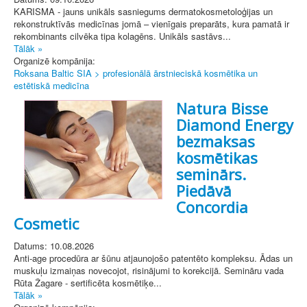
KARISMA - jauns unikāls sasniegums dermatokosmetoloģijas un
rekonstruktīvās medicīnas jomā – vienīgais preparāts, kura pamatā ir
rekombinants cilvēka tipa kolagēns. Unikāls sastāvs...
Tālāk »
Organizē kompānija:
Roksana Baltic SIA > profesionālā ārstnieciskā kosmētika un
estētiskā medicīna
Natura Bisse
Diamond Energy
bezmaksas
kosmētikas
seminārs.
Piedāvā
Concordia
Cosmetic
Datums: 10.08.2026
Anti-age procedūra ar šūnu atjaunojošo patentēto kompleksu. Ādas un
muskuļu izmaiņas novecojot, risinājumi to korekcijā. Semināru vada
Rūta Žagare - sertificēta kosmētiķe...
Tālāk »