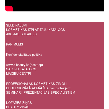
SLUDINĀJUMI
KOSMĒTIKAS IZPLATĪTĀJU KATALOGS
AKCIJAS, ATLAIDES
.
PAR MUMS
.
Konfidencialitātes politika
.
www.e-beauty.lv (desktop)
SALONU KATALOGS
MĀCĪBU CENTRI
.
PROFESIONĀLAS KOSMĒTIKAS ZĪMOLI
PROFESIONĀLĀ APMĀCĪBA pēc profesijām:
SEMINĀRI, PREZENTĀCIJAS SPECIĀLISTIEM
.
NOZARES ZIŅAS
BEAUTY ZIŅAS