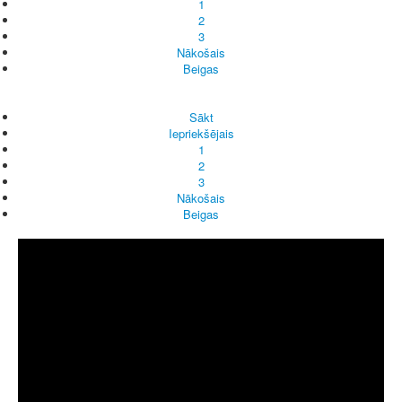
1
2
3
Nākošais
Beigas
Sākt
Iepriekšējais
1
2
3
Nākošais
Beigas