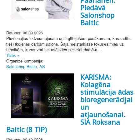
Piedāvā
Salonshop
Baltic
Datums: 08.09.2026
Pievienojies iedvesmojošam un izglītojošam pasākumam, kas radīts
tieši ikdienas darbam salonā. Šajā meistarklasē fokusēsimies uz
tehnikām, kuras vari nekavējoties pielietot darbā a...
Tālāk »
Organizē kompānija:
Salonshop Baltic, AS
KARISMA:
Kolagēna
stimulācija ādas
bioregenerācijai
un
atjaunošanai.
SIA Roksana
Baltic (8 TIP)
Datums: 09.10.2026