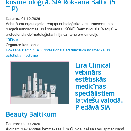
kosmetoloģijā. SIA Roksana Baltic (5
TIP)
Datums: 01.10.2026
Ādas šūnu atjaunojoša terapija ar bioloģisko vielu transdermālo
piegādi nanosomās un liposomās. KOKO Dermaviduals (Vācija) –
profesionālā dermatoloģiskā līnija uz lamelāro emulsiju...
Tālāk »
Organizē kompānija:
Roksana Baltic SIA > profesionālā ārstnieciskā kosmētika un
estētiskā medicīna
Lira Clinical
vebinārs
estētiskās
medicīnas
speciālistiem
latviešu valodā.
Piedāvā SIA
Beauty Baltikum
Datums: 02.09.2026
Aicinām pievienoties bezmaksas Lira Clinical tiešsaistes apmācībām!