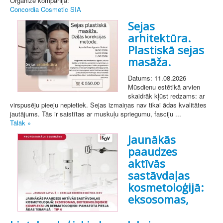
Organizē kompānija:
Concordia Cosmetic SIA
Sejas
arhitektūra.
Plastiskā sejas
masāža.
Datums: 11.08.2026
Mūsdienu estētikā arvien
skaidrāk kļūst redzams: ar
virspusēju pieeju nepietiek. Sejas izmaiņas nav tikai ādas kvalitātes
jautājums. Tās ir saistītas ar muskuļu spriegumu, fasciju ...
Tālāk »
Jaunākās
paaudzes
aktīvās
sastāvdaļas
kosmetoloģijā:
eksosomas,