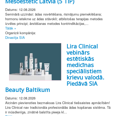
Mesoestetic Latvia (5 TIP)
Datums: 12.08.2026
Seminārā uzzināsi: ādas novērtēšana, risinājumu piemeklēšana;
hormonu ietekme uz ādas stāvokli; atbilstošas terapijas metodes
izvēles principi; ārstēšanas metodes kontrindikācijas,...
Tālāk »
Organizē kompānija:
Dinastija SIA
Lira Clinical
vebinārs
estētiskās
medicīnas
speciālistiem
krievu valodā.
Piedāvā SIA
Beauty Baltikum
Datums: 12.08.2026
Aicinām pievienoties bezmaksas Lira Clinical tiešsaistes apmācībām!
Lira Clinical nav tradicionāla profesionālās ādas kopšanas sistēma. Tā
ir mūsdienīga, zinātnē balstīta pieeja kl...