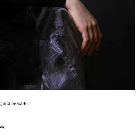
g and beautiful"
ova