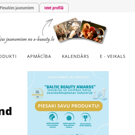
Piesakies jaunumiem
Ieiet profilā
ODUKTI
APMĀCĪBA
KALENDĀRS
E - VEIKALS
and