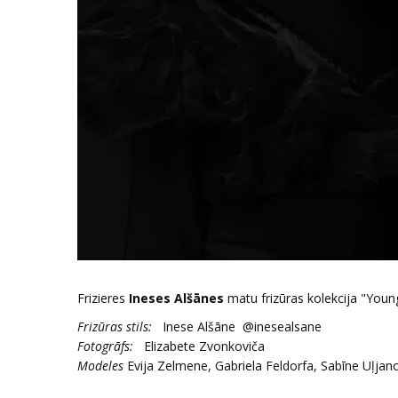
Frizieres
Ineses Alšānes
matu frizūras kolekcija "Youn
Frizūras stils:
Inese Alšāne @inesealsane
Fotogrāfs:
Elizabete Zvonkoviča
Modeles
Evija Zelmene, Gabriela Feldorfa, Sabīne Uļjan