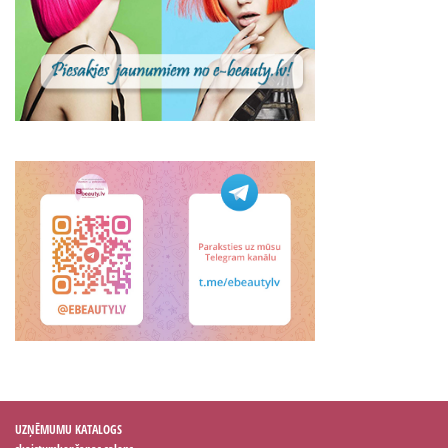
UZŅĒMUMU KATALOGS