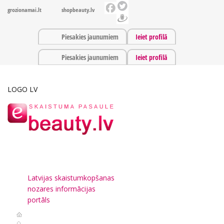
grozionamai.lt
shopbeauty.lv
Piesakies jaunumiem
Ieiet profilā
Piesakies jaunumiem
Ieiet profilā
LOGO LV
Latvijas skaistumkopšanas
nozares informācijas
portāls