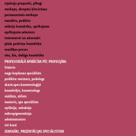
injekciju preparāti, pīlingi
meikaps, skropstu ķīm.krāsas
permanentais meikaps
manikīrs, pedikīrs
solāriju kosmētika, aprīkojums
aprīkojums saloniem
instrumenti un aksesuāri
plaša patēriņa kosmētika
veselības preces
eko, bio, dabīga kosmētika
PROFESIONĀLĀ APMĀCĪBA PĒC PROFESIJĀM:
frizieris
nagu kopšanas speciālists
pedikīra meistars, podologs
skaist.spec.kosmetoloģijā
kosmētiķis, kosmetologs
vizāžists, stilists
masieris, spa speciālists
epilācija, vaksācija
mikropigmentācija
administrators
citi kursi
SEMINĀRI, PREZENTĀCIJAS SPECIĀLISTIEM