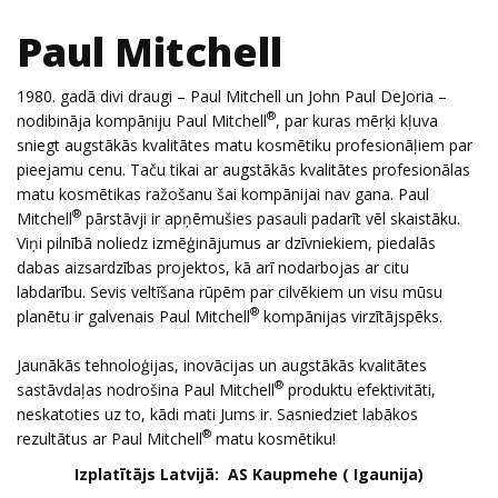
Paul Mitchell
1980. gadā divi draugi – Paul Mitchell un John Paul DeJoria –
®
nodibināja kompāniju Paul Mitchell
, par kuras mērķi kļuva
sniegt augstākās kvalitātes matu kosmētiku profesionāļiem par
pieejamu cenu. Taču tikai ar augstākās kvalitātes profesionālas
matu kosmētikas ražošanu šai kompānijai nav gana. Paul
®
Mitchell
pārstāvji ir apņēmušies pasauli padarīt vēl skaistāku.
Viņi pilnībā noliedz izmēģinājumus ar dzīvniekiem, piedalās
dabas aizsardzības projektos, kā arī nodarbojas ar citu
labdarību. Sevis veltīšana rūpēm par cilvēkiem un visu mūsu
®
planētu ir galvenais Paul Mitchell
kompānijas virzītājspēks.
Jaunākās tehnoloģijas, inovācijas un augstākās kvalitātes
®
sastāvdaļas nodrošina Paul Mitchell
produktu efektivitāti,
neskatoties uz to, kādi mati Jums ir. Sasniedziet labākos
®
rezultātus ar Paul Mitchell
matu kosmētiku!
Izplatītājs Latvijā: AS Kaupmehe ( Igaunija)