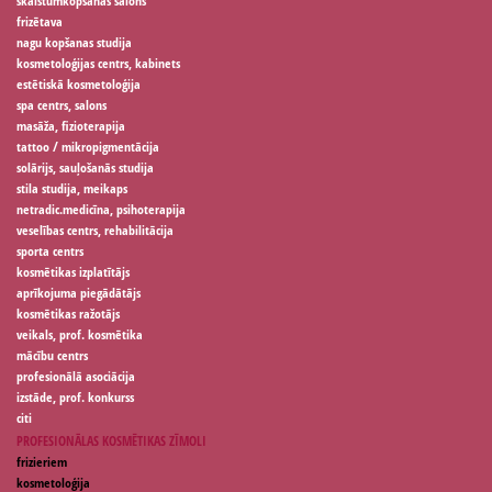
skaistumkopšanas salons
frizētava
nagu kopšanas studija
kosmetoloģijas centrs, kabinets
estētiskā kosmetoloģija
spa centrs, salons
masāža, fizioterapija
tattoo / mikropigmentācija
solārijs, sauļošanās studija
stila studija, meikaps
netradic.medicīna, psihoterapija
veselības centrs, rehabilitācija
sporta centrs
kosmētikas izplatītājs
aprīkojuma piegādātājs
kosmētikas ražotājs
veikals, prof. kosmētika
mācību centrs
profesionālā asociācija
izstāde, prof. konkurss
citi
PROFESIONĀLAS KOSMĒTIKAS ZĪMOLI
frizieriem
kosmetoloģija