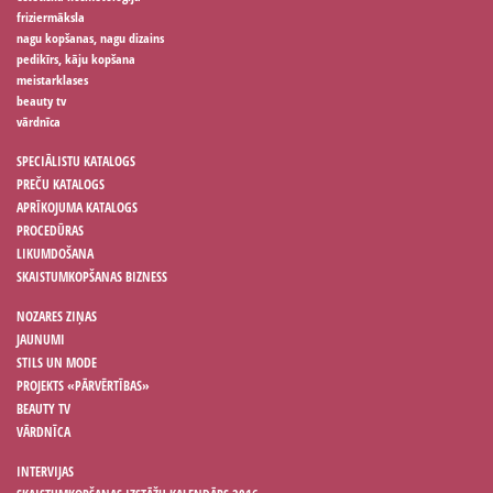
friziermāksla
nagu kopšanas, nagu dizains
pedikīrs, kāju kopšana
meistarklases
beauty tv
vārdnīca
SPECIĀLISTU KATALOGS
PREČU KATALOGS
APRĪKOJUMA KATALOGS
PROCEDŪRAS
LIKUMDOŠANA
SKAISTUMKOPŠANAS BIZNESS
NOZARES ZIŅAS
JAUNUMI
STILS UN MODE
PROJEKTS «PĀRVĒRTĪBAS»
BEAUTY TV
VĀRDNĪCA
INTERVIJAS