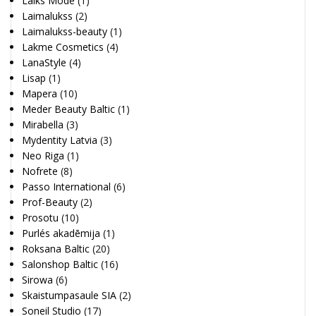
Laiks Mode
(1)
Laimalukss
(2)
Laimalukss-beauty
(1)
Lakme Cosmetics
(4)
LanaStyle
(4)
Lisap
(1)
Mapera
(10)
Meder Beauty Baltic
(1)
Mirabella
(3)
Mydentity Latvia
(3)
Neo Riga
(1)
Nofrete
(8)
Passo International
(6)
Prof-Beauty
(2)
Prosotu
(10)
Purlés akadēmija
(1)
Roksana Baltic
(20)
Salonshop Baltic
(16)
Sirowa
(6)
Skaistumpasaule SIA
(2)
Soneil Studio
(17)