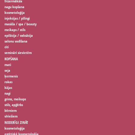
frizermāksla
nagu kopšana
kosmetoloģija
injekcijas / pīlingi
masāža / spa / beauty
meikaps / stils
epilācija / vaksācija
salonu vadīšana
citi
semināri sievietēm
KOPŠANA
mati
seja
ķermenis
rokas
kājas
nagi
grims, meikaps
stils, apģērbs
bērniem
vīriešiem
NODERĪGI ZINĀT
kosmetoloģija
estētiskā kosmetoloģija