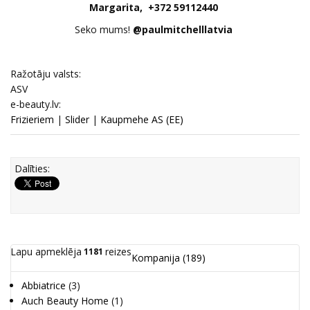
Margarita, +372 59112440
Seko mums!
@paulmitchelllatvia
Ražotāju valsts:
ASV
e-beauty.lv:
Frizieriem
|
Slider
|
Kaupmehe AS (EE)
Dalīties:
Lapu apmeklēja
reizes
1181
Kompanija
(189)
Abbiatrice
(3)
Auch Beauty Home
(1)