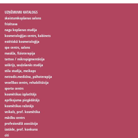
UZŅĒMUMU KATALOGS
skaistumkopšanas salons
frizētava
nagu kopšanas studija
kosmetoloģijas centrs, kabinets
estētiskā kosmetoloģija
spa centrs, salons
masāža, fizioterapija
tattoo / mikropigmentācija
solārijs, sauļošanās studija
stila studija, meikaps
netradic.medicīna, psihoterapija
veselības centrs, rehabilitācija
sporta centrs
kosmētikas izplatītājs
aprīkojuma piegādātājs
kosmētikas ražotājs
veikals, prof. kosmētika
mācību centrs
profesionālā asociācija
izstāde, prof. konkurss
citi