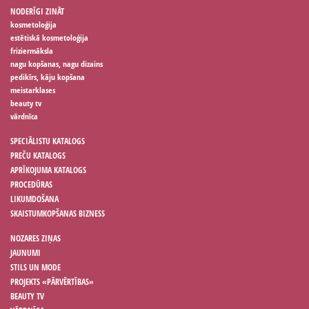
NODERĪGI ZINĀT
kosmetoloģija
estētiskā kosmetoloģija
friziermāksla
nagu kopšanas, nagu dizains
pedikīrs, kāju kopšana
meistarklases
beauty tv
vārdnīca
SPECIĀLISTU KATALOGS
PREČU KATALOGS
APRĪKOJUMA KATALOGS
PROCEDŪRAS
LIKUMDOŠANA
SKAISTUMKOPŠANAS BIZNESS
NOZARES ZIŅAS
JAUNUMI
STILS UN MODE
PROJEKTS «PĀRVĒRTĪBAS»
BEAUTY TV