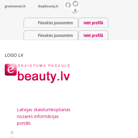
grozionamai.lt
shopbeauty.lv
Piesakies jaunumiem
Ieiet profilā
Piesakies jaunumiem
Ieiet profilā
LOGO LV
Latvijas skaistumkopšanas
nozares informācijas
portāls