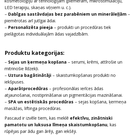
kosmetoloģiju ar tehnoloģijām (piemēram, mikrostimulāciju,
LED terapiju, skaņas viļņiem u. c.).
–
Dabīgas sastāvdaļas bez parabēniem un minerāleļļām
–
piemērotas arī jutīgai ādai.
–
Personalizēta pieeja
– produkti un procedūras tiek
pielāgotas individuālajām ādas vajadzībām.
Produktu kategorijas:
–
Sejas un ķermeņa kopšana
– serumi, krēmi, attīrošie un
mitrinošie līdzekļi.
–
Uztura bagātinātāji
– skaistumkopšanas produkti no
iekšpuses.
–
Aparātprocedūras
– profesionālas ierīces ādas
atjaunošanai, nostiprināšanai un pigmentācijas mazināšanai.
–
SPA un estētiskās procedūras
– sejas kopšana, ķermeņa
masāžas, liftinga procedūras.
Pascaud ir izvēle tiem, kas meklē
efektīvu, zinātniski
pamatotu un luksusa līmeņa skaistumkopšanu
, kas
rūpējas par ādu gan ārēji, gan iekšēji.