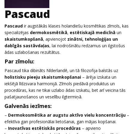
Pascaud
Pascaud
ir augstākās klases holandiešu kosmētikas zīmols, kas
specializējas
dermokosmētikā
,
estētiskajā medicīnā
un
skaistumkopšanā
, apvienojot
zinātni, tehnoloģijas un
dabīgās sastāvdaļas
, lai nodrošinātu redzamus un ilgstošus
ādas uzlabošanas rezultātus.
Par zīmolu:
Pascaud tika dibināts Nīderlandē, un tā filozofija balstās uz
holistisku pieeju skaistumkopšanai
– ārēja izskata un
iekšējā līdzsvara harmonijā. Zīmols piedāvā produktus un
procedūras, kas ne tikai uzlabo ādas izskatu, bet arī veicina tās
pašatjaunošanos un veselību ilgtermiņā.
Galvenās iezīmes:
–
Dermokosmētika ar augstu aktīvo vielu koncentrāciju
–
efektīva gan profesionālai lietošanai, gan mājas kopšanai.
–
Inovatīvas estētiskās procedūras
– apvieno