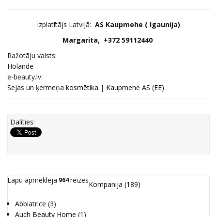
Izplatītājs Latvijā:
AS Kaupmehe ( Igaunija)
Margarita, +372 59112440
Ražotāju valsts:
Holande
e-beauty.lv:
Sejas un ķermeņa kosmētika
|
Kaupmehe AS (EE)
Dalīties:
Lapu apmeklēja
reizes
964
Kompanija
(189)
Abbiatrice
(3)
Auch Beauty Home
(1)