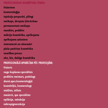
PROFESIONĀLAS KOSMĒTIKAS ZĪMOLI
frizieriem
kosmetoloģija
injekciju preparāti, pīlingi
meikaps, skropstu ķīm.krāsas
permanentais meikaps
manikīrs, pedikīrs
solāriju kosmētika, aprīkojums
aprīkojums saloniem
instrumenti un aksesuāri
plaša patēriņa kosmētika
veselības preces
eko, bio, dabīga kosmētika
PROFESIONĀLĀ APMĀCĪBA PĒC PROFESIJĀM:
frizieris
nagu kopšanas speciālists
pedikīra meistars, podologs
skaist.spec.kosmetoloģijā
kosmētiķis, kosmetologs
vizāžists, stilists
masieris, spa speciālists
epilācija, vaksācija
mikropigmentācija