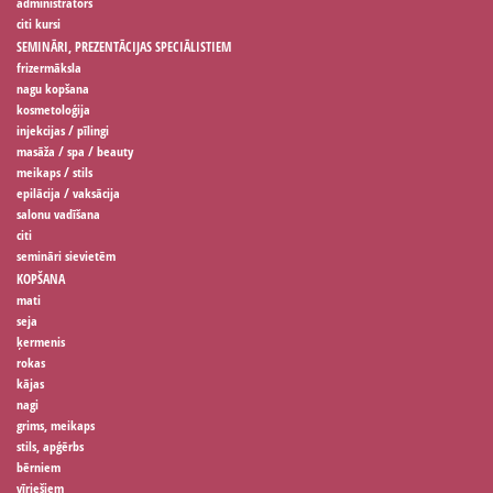
administrators
citi kursi
SEMINĀRI, PREZENTĀCIJAS SPECIĀLISTIEM
frizermāksla
nagu kopšana
kosmetoloģija
injekcijas / pīlingi
masāža / spa / beauty
meikaps / stils
epilācija / vaksācija
salonu vadīšana
citi
semināri sievietēm
KOPŠANA
mati
seja
ķermenis
rokas
kājas
nagi
grims, meikaps
stils, apģērbs
bērniem
vīriešiem