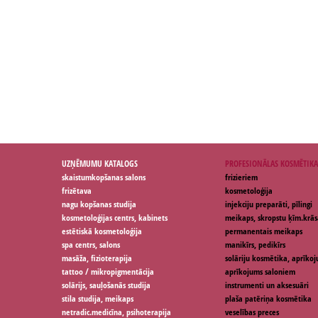
UZŅĒMUMU KATALOGS
PROFESIONĀLAS KOSMĒTIKA
skaistumkopšanas salons
frizieriem
frizētava
kosmetoloģija
nagu kopšanas studija
injekciju preparāti, pīlingi
kosmetoloģijas centrs, kabinets
meikaps, skropstu ķīm.krās
estētiskā kosmetoloģija
permanentais meikaps
spa centrs, salons
manikīrs, pedikīrs
masāža, fizioterapija
solāriju kosmētika, aprīko
tattoo / mikropigmentācija
aprīkojums saloniem
solārijs, sauļošanās studija
instrumenti un aksesuāri
stila studija, meikaps
plaša patēriņa kosmētika
netradic.medicīna, psihoterapija
veselības preces