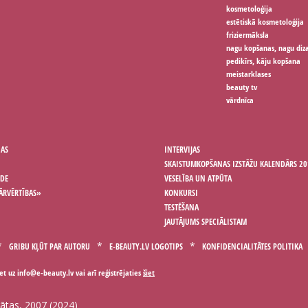
kosmetoloģija
estētiskā kosmetoloģija
friziermāksla
nagu kopšanas, nagu diz
pedikīrs, kāju kopšana
meistarklases
beauty tv
vārdnīca
ŅAS
INTERVIJAS
SKAISTUMKOPŠANAS IZSTĀŽU KALENDĀRS 20
ODE
VESELĪBA UN ATPŪTA
ĀRVĒRTĪBAS»
KONKURSI
TESTĒŠANA
JAUTĀJUMS SPECIĀLISTAM
GRIBU KĻŪT PAR AUTORU
E-BEAUTY.LV LOGOTIPS
KONFIDENCIALITĀTES POLITIKA
iet uz
vai arī reģistrējaties
šiet
gātas, 2007 (2024)