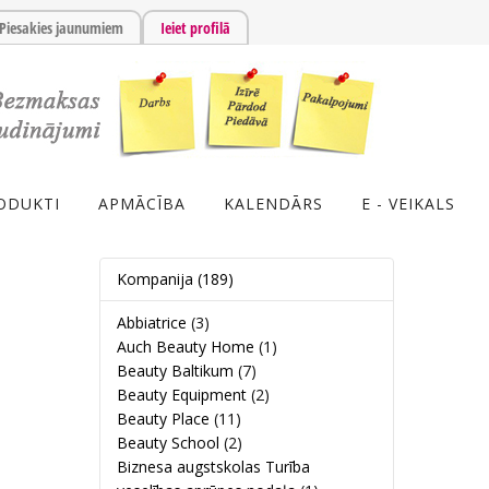
Piesakies jaunumiem
Ieiet profilā
ODUKTI
APMĀCĪBA
KALENDĀRS
E - VEIKALS
Kompanija
(189)
Abbiatrice
(3)
Auch Beauty Home
(1)
Beauty Baltikum
(7)
Beauty Equipment
(2)
Beauty Place
(11)
Beauty School
(2)
Biznesa augstskolas Turība