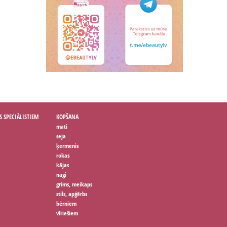
S SPECIĀLISTIEM
KOPŠANA
mati
seja
ķermenis
rokas
kājas
nagi
grims, meikaps
stils, apģērbs
bērniem
vīriešiem