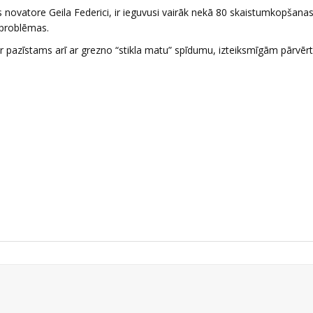
novatore Geila Federici, ir ieguvusi vairāk nekā 80 skaistumkopšanas
 problēmas.
 ir pazīstams arī ar grezno “stikla matu” spīdumu, izteiksmīgām pārvē