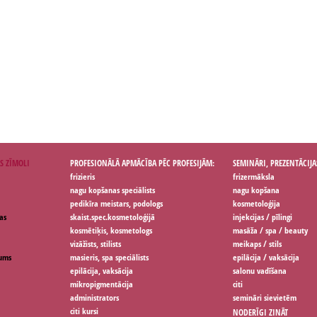
S ZĪMOLI
PROFESIONĀLĀ APMĀCĪBA PĒC PROFESIJĀM:
SEMINĀRI, PREZENTĀCIJA
frizieris
frizermāksla
nagu kopšanas speciālists
nagu kopšana
pedikīra meistars, podologs
kosmetoloģija
as
skaist.spec.kosmetoloģijā
injekcijas / pīlingi
kosmētiķis, kosmetologs
masāža / spa / beauty
vizāžists, stilists
meikaps / stils
jums
masieris, spa speciālists
epilācija / vaksācija
epilācija, vaksācija
salonu vadīšana
mikropigmentācija
citi
administrators
semināri sievietēm
citi kursi
NODERĪGI ZINĀT