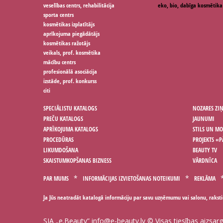
veselības centrs, rehabilitācija
eko, bio, dabīga kosmētika
sporta centrs
kosmētikas izplatītājs
aprīkojuma piegādātājs
kosmētikas ražotājs
veikals, prof. kosmētika
mācību centrs
profesionālā asociācija
izstāde, prof. konkurss
citi
SPECIĀLISTU KATALOGS
NOZARES ZI
PREČU KATALOGS
JAUNUMI
APRĪKOJUMA KATALOGS
STILS UN M
PROCEDŪRAS
PROJEKTS «P
LIKUMDOŠANA
BEAUTY TV
SKAISTUMKOPŠANAS BIZNESS
VĀRDNĪCA
PAR MUMS
INFORMĀCIJAS IZVIETOŠANAS NOTEIKUMI
REKLĀMA
Ja Jūs neatradāt katalogā informāciju par savu uzņēmumu vai salonu, rakst
SIA „e.Beauty”
info@e-beauty.lv
© Visas tiesības aizsar