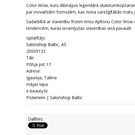
Color Wow, kuru dibinājusi leģendārā skaistumkopšanas 
par inovatīvām formulām, kas risina sarežģītākās matu
Sadarbībā ar slavenību frizieri Krisu Apltonu Color Wow
tendencēm, kuras iecienījušas slavenības visā pasaulē.
Izplatītājs:
Salonshop Baltic, AS
20009132
Tālr:
Põhja pst 17
Adrese:
Igaunija, Tallina
mājas lapa:
e-beauty.lv:
Frizieriem
|
Salonshop Baltic
Dalīties: