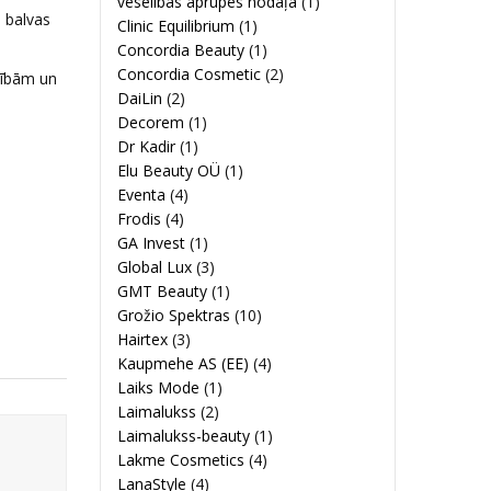
veselības aprūpes nodaļa
(1)
 balvas
Clinic Equilibrium
(1)
Concordia Beauty
(1)
Concordia Cosmetic
(2)
rtībām un
DaiLin
(2)
Decorem
(1)
Dr Kadir
(1)
Elu Beauty OÜ
(1)
Eventa
(4)
Frodis
(4)
GA Invest
(1)
Global Lux
(3)
GMT Beauty
(1)
Grožio Spektras
(10)
Hairtex
(3)
Kaupmehe AS (EE)
(4)
Laiks Mode
(1)
Laimalukss
(2)
Laimalukss-beauty
(1)
Lakme Cosmetics
(4)
LanaStyle
(4)