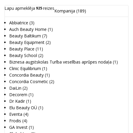
Lapu apmeklēja
reizes
925
Kompanija
(189)
Abbiatrice
(3)
Auch Beauty Home
(1)
Beauty Baltikum
(7)
Beauty Equipment
(2)
Beauty Place
(11)
Beauty School
(2)
Biznesa augstskolas Turība veselības aprūpes nodaļa
(1)
Clinic Equilibrium
(1)
Concordia Beauty
(1)
Concordia Cosmetic
(2)
DaiLin
(2)
Decorem
(1)
Dr Kadir
(1)
Elu Beauty OÜ
(1)
Eventa
(4)
Frodis
(4)
GA Invest
(1)