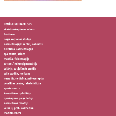
UZŅĒMUMU KATALOGS
skaistumkopšanas salons
frizētava
nagu kopšanas studija
kosmetoloģijas centrs, kabinets
estētiskā kosmetoloģija
spa centrs, salons
masāža, fizioterapija
tattoo / mikropigmentācija
solārijs, sauļošanās studija
stila studija, meikaps
netradic.medicīna, psihoterapija
veselības centrs, rehabilitācija
sporta centrs
kosmētikas izplatītājs
aprīkojuma piegādātājs
kosmētikas ražotājs
veikals, prof. kosmētika
mācību centrs