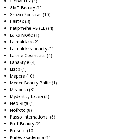
Global Lux
(3)
GMT Beauty
(1)
Grožio Spektras
(10)
Hairtex
(3)
Kaupmehe AS (EE)
(4)
Laiks Mode
(1)
Laimalukss
(2)
Laimalukss-beauty
(1)
Lakme Cosmetics
(4)
LanaStyle
(4)
Lisap
(1)
Mapera
(10)
Meder Beauty Baltic
(1)
Mirabella
(3)
Mydentity Latvia
(3)
Neo Riga
(1)
Nofrete
(8)
Passo International
(6)
Prof-Beauty
(2)
Prosotu
(10)
Purlés akadēmija
(1)