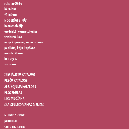
stils, apģērbs
bērniem
vīriešiem
NODERĪGI ZINĀT
kosmetoloģija
estētiskā kosmetoloģija
friziermāksla
nagu kopšanas, nagu dizains
pedikīrs, kāju kopšana
meistarklases
beauty tv
vārdnīca
SPECIĀLISTU KATALOGS
PREČU KATALOGS
APRĪKOJUMA KATALOGS
PROCEDŪRAS
LIKUMDOŠANA
SKAISTUMKOPŠANAS BIZNESS
NOZARES ZIŅAS
JAUNUMI
STILS UN MODE