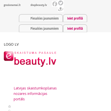
grozionamai.lt
shopbeauty.lv
Piesakies jaunumiem
Ieiet profilā
Piesakies jaunumiem
Ieiet profilā
LOGO LV
Latvijas skaistumkopšanas
nozares informācijas
portāls