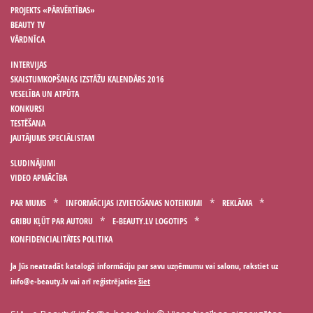
PROJEKTS «PĀRVĒRTĪBAS»
BEAUTY TV
VĀRDNĪCA
INTERVIJAS
SKAISTUMKOPŠANAS IZSTĀŽU KALENDĀRS 2016
VESELĪBA UN ATPŪTA
KONKURSI
TESTĒŠANA
JAUTĀJUMS SPECIĀLISTAM
SLUDINĀJUMI
VIDEO APMĀCĪBA
PAR MUMS
INFORMĀCIJAS IZVIETOŠANAS NOTEIKUMI
REKLĀMA
GRIBU KĻŪT PAR AUTORU
E-BEAUTY.LV LOGOTIPS
KONFIDENCIALITĀTES POLITIKA
Ja Jūs neatradāt katalogā informāciju par savu uzņēmumu vai salonu, rakstiet uz
vai arī reģistrējaties
šiet