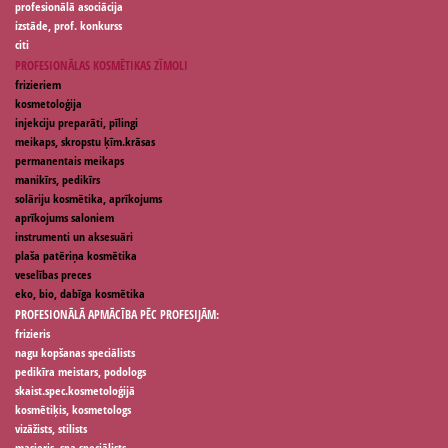
profesionālā asociācija
izstāde, prof. konkurss
citi
PROFESIONĀLAS KOSMĒTIKAS ZĪMOLI
frizieriem
kosmetoloģija
injekciju preparāti, pīlingi
meikaps, skropstu ķīm.krāsas
permanentais meikaps
manikīrs, pedikīrs
solāriju kosmētika, aprīkojums
aprīkojums saloniem
instrumenti un aksesuāri
plaša patēriņa kosmētika
veselības preces
eko, bio, dabīga kosmētika
PROFESIONĀLĀ APMĀCĪBA PĒC PROFESIJĀM:
frizieris
nagu kopšanas speciālists
pedikīra meistars, podologs
skaist.spec.kosmetoloģijā
kosmētiķis, kosmetologs
vizāžists, stilists
masieris, spa speciālists