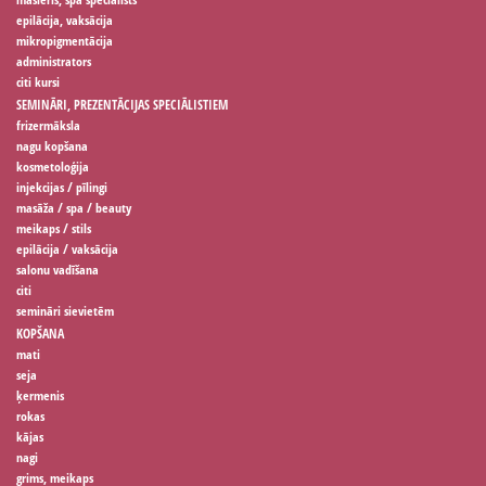
epilācija, vaksācija
mikropigmentācija
administrators
citi kursi
SEMINĀRI, PREZENTĀCIJAS SPECIĀLISTIEM
frizermāksla
nagu kopšana
kosmetoloģija
injekcijas / pīlingi
masāža / spa / beauty
meikaps / stils
epilācija / vaksācija
salonu vadīšana
citi
semināri sievietēm
KOPŠANA
mati
seja
ķermenis
rokas
kājas
nagi
grims, meikaps