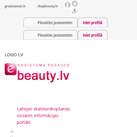
grozionamai.lt
shopbeauty.lv
Piesakies jaunumiem
Ieiet profilā
Piesakies jaunumiem
Ieiet profilā
LOGO LV
Latvijas skaistumkopšanas
nozares informācijas
portāls