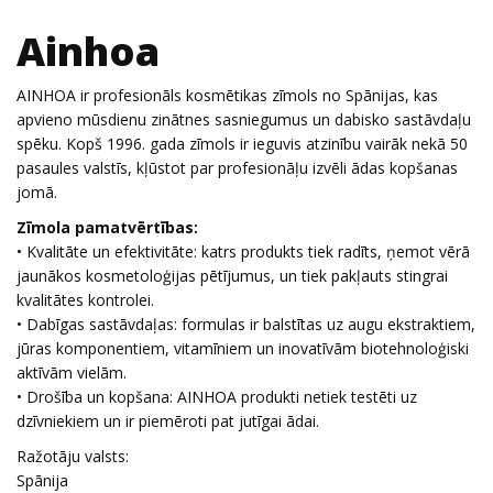
Ainhoa
AINHOA ir profesionāls kosmētikas zīmols no Spānijas, kas
apvieno mūsdienu zinātnes sasniegumus un dabisko sastāvdaļu
spēku. Kopš 1996. gada zīmols ir ieguvis atzinību vairāk nekā 50
pasaules valstīs, kļūstot par profesionāļu izvēli ādas kopšanas
jomā.
Zīmola pamatvērtības:
• Kvalitāte un efektivitāte: katrs produkts tiek radīts, ņemot vērā
jaunākos kosmetoloģijas pētījumus, un tiek pakļauts stingrai
kvalitātes kontrolei.
• Dabīgas sastāvdaļas: formulas ir balstītas uz augu ekstraktiem,
jūras komponentiem, vitamīniem un inovatīvām biotehnoloģiski
aktīvām vielām.
• Drošība un kopšana: AINHOA produkti netiek testēti uz
dzīvniekiem un ir piemēroti pat jutīgai ādai.
Ražotāju valsts:
Spānija