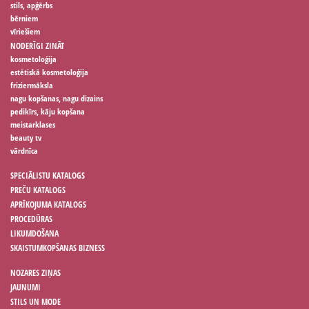
stils, apģērbs
bērniem
vīriešiem
NODERĪGI ZINĀT
kosmetoloģija
estētiskā kosmetoloģija
friziermāksla
nagu kopšanas, nagu dizains
pedikīrs, kāju kopšana
meistarklases
beauty tv
vārdnīca
SPECIĀLISTU KATALOGS
PREČU KATALOGS
APRĪKOJUMA KATALOGS
PROCEDŪRAS
LIKUMDOŠANA
SKAISTUMKOPŠANAS BIZNESS
NOZARES ZIŅAS
JAUNUMI
STILS UN MODE