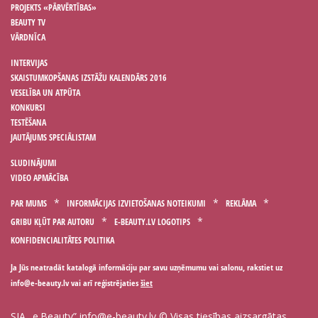
PROJEKTS «PĀRVĒRTĪBAS»
BEAUTY TV
VĀRDNĪCA
INTERVIJAS
SKAISTUMKOPŠANAS IZSTĀŽU KALENDĀRS 2016
VESELĪBA UN ATPŪTA
KONKURSI
TESTĒŠANA
JAUTĀJUMS SPECIĀLISTAM
SLUDINĀJUMI
VIDEO APMĀCĪBA
PAR MUMS
INFORMĀCIJAS IZVIETOŠANAS NOTEIKUMI
REKLĀMA
GRIBU KĻŪT PAR AUTORU
E-BEAUTY.LV LOGOTIPS
KONFIDENCIALITĀTES POLITIKA
Ja Jūs neatradāt katalogā informāciju par savu uzņēmumu vai salonu, rakstiet uz
vai arī reģistrējaties
šiet
SIA „e.Beauty”
info@e-beauty.lv
© Visas tiesības aizsargātas,