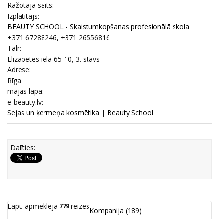
Ražotāja saits:
Izplatītājs:
BEAUTY SCHOOL - Skaistumkopšanas profesionālā skola
+371 67288246, +371 26556816
Tālr:
Elizabetes iela 65-10, 3. stāvs
Adrese:
Rīga
mājas lapa:
e-beauty.lv:
Sejas un ķermeņa kosmētika
|
Beauty School
Dalīties:
Lapu apmeklēja
reizes
779
Kompanija
(189)