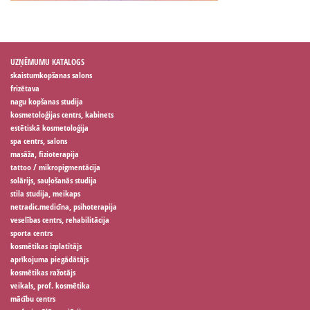
UZŅĒMUMU KATALOGS
skaistumkopšanas salons
frizētava
nagu kopšanas studija
kosmetoloģijas centrs, kabinets
estētiskā kosmetoloģija
spa centrs, salons
masāža, fizioterapija
tattoo / mikropigmentācija
solārijs, sauļošanās studija
stila studija, meikaps
netradic.medicīna, psihoterapija
veselības centrs, rehabilitācija
sporta centrs
kosmētikas izplatītājs
aprīkojuma piegādātājs
kosmētikas ražotājs
veikals, prof. kosmētika
mācību centrs