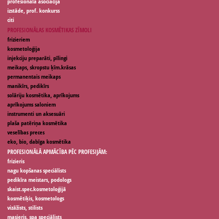
profesionālā asociācija
izstāde, prof. konkurss
citi
PROFESIONĀLAS KOSMĒTIKAS ZĪMOLI
frizieriem
kosmetoloģija
injekciju preparāti, pīlingi
meikaps, skropstu ķīm.krāsas
permanentais meikaps
manikīrs, pedikīrs
solāriju kosmētika, aprīkojums
aprīkojums saloniem
instrumenti un aksesuāri
plaša patēriņa kosmētika
veselības preces
eko, bio, dabīga kosmētika
PROFESIONĀLĀ APMĀCĪBA PĒC PROFESIJĀM:
frizieris
nagu kopšanas speciālists
pedikīra meistars, podologs
skaist.spec.kosmetoloģijā
kosmētiķis, kosmetologs
vizāžists, stilists
masieris, spa speciālists