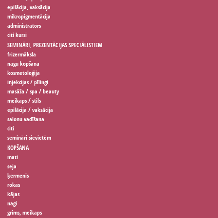
epilācija, vaksācija
mikropigmentācija
administrators
citi kursi
SEMINĀRI, PREZENTĀCIJAS SPECIĀLISTIEM
frizermāksla
nagu kopšana
kosmetoloģija
injekcijas / pīlingi
masāža / spa / beauty
meikaps / stils
epilācija / vaksācija
salonu vadīšana
citi
semināri sievietēm
KOPŠANA
mati
seja
ķermenis
rokas
kājas
nagi
grims, meikaps