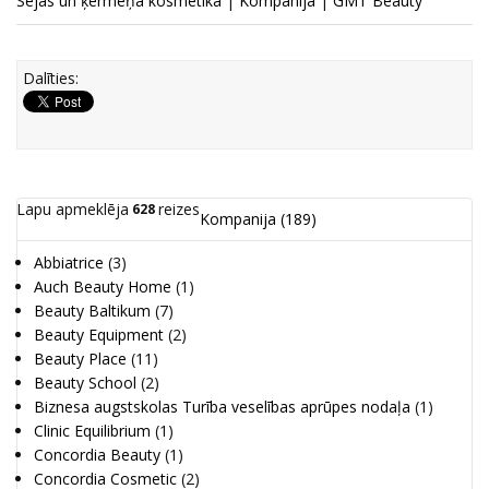
Sejas un ķermeņa kosmētika
|
Kompanija
|
GMT Beauty
Dalīties:
Lapu apmeklēja
reizes
628
Kompanija
(189)
Abbiatrice
(3)
Auch Beauty Home
(1)
Beauty Baltikum
(7)
Beauty Equipment
(2)
Beauty Place
(11)
Beauty School
(2)
Biznesa augstskolas Turība veselības aprūpes nodaļa
(1)
Clinic Equilibrium
(1)
Concordia Beauty
(1)
Concordia Cosmetic
(2)