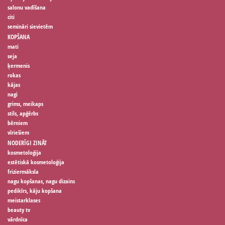
salonu vadīšana
citi
semināri sievietēm
KOPŠANA
mati
seja
ķermenis
rokas
kājas
nagi
grims, meikaps
stils, apģērbs
bērniem
vīriešiem
NODERĪGI ZINĀT
kosmetoloģija
estētiskā kosmetoloģija
friziermāksla
nagu kopšanas, nagu dizains
pedikīrs, kāju kopšana
meistarklases
beauty tv
vārdnīca