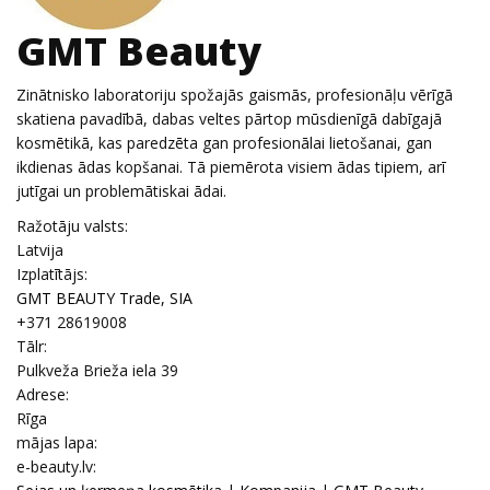
GMT Beauty
Zinātnisko laboratoriju spožajās gaismās, profesionāļu vērīgā
skatiena pavadībā, dabas veltes pārtop mūsdienīgā dabīgajā
kosmētikā, kas paredzēta gan profesionālai lietošanai, gan
ikdienas ādas kopšanai. Tā piemērota visiem ādas tipiem, arī
jutīgai un problemātiskai ādai.
Ražotāju valsts:
Latvija
Izplatītājs:
GMT BEAUTY Trade, SIA
+371 28619008
Tālr:
Pulkveža Brieža iela 39
Adrese:
Rīga
mājas lapa:
e-beauty.lv: