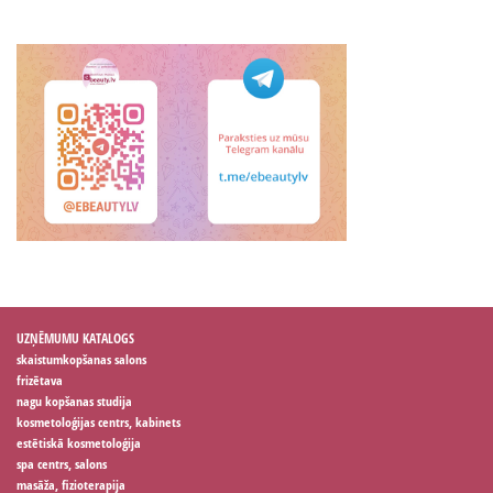
UZŅĒMUMU KATALOGS
skaistumkopšanas salons
frizētava
nagu kopšanas studija
kosmetoloģijas centrs, kabinets
estētiskā kosmetoloģija
spa centrs, salons
masāža, fizioterapija