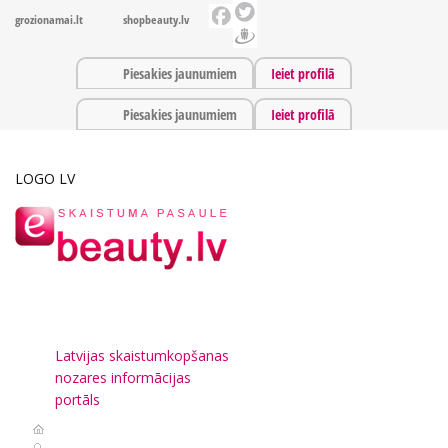
grozionamai.lt
shopbeauty.lv
Piesakies jaunumiem
Ieiet profilā
Piesakies jaunumiem
Ieiet profilā
LOGO LV
Latvijas skaistumkopšanas
nozares informācijas
portāls