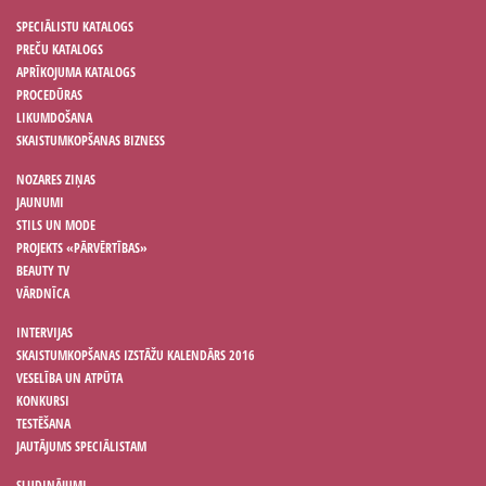
SPECIĀLISTU KATALOGS
PREČU KATALOGS
APRĪKOJUMA KATALOGS
PROCEDŪRAS
LIKUMDOŠANA
SKAISTUMKOPŠANAS BIZNESS
NOZARES ZIŅAS
JAUNUMI
STILS UN MODE
PROJEKTS «PĀRVĒRTĪBAS»
BEAUTY TV
VĀRDNĪCA
INTERVIJAS
SKAISTUMKOPŠANAS IZSTĀŽU KALENDĀRS 2016
VESELĪBA UN ATPŪTA
KONKURSI
TESTĒŠANA
JAUTĀJUMS SPECIĀLISTAM
SLUDINĀJUMI