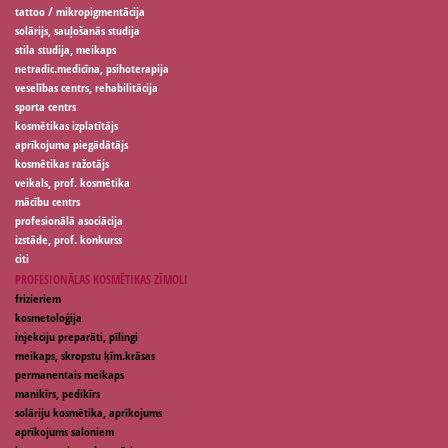
tattoo / mikropigmentācija
solārijs, sauļošanās studija
stila studija, meikaps
netradic.medicīna, psihoterapija
veselības centrs, rehabilitācija
sporta centrs
kosmētikas izplatītājs
aprīkojuma piegādātājs
kosmētikas ražotājs
veikals, prof. kosmētika
mācību centrs
profesionālā asociācija
izstāde, prof. konkurss
citi
PROFESIONĀLAS KOSMĒTIKAS ZĪMOLI
frizieriem
kosmetoloģija
injekciju preparāti, pīlingi
meikaps, skropstu ķīm.krāsas
permanentais meikaps
manikīrs, pedikīrs
solāriju kosmētika, aprīkojums
aprīkojums saloniem