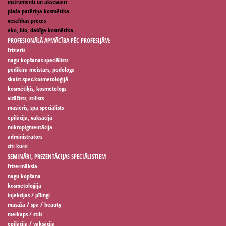
instrumenti un aksesuāri
plaša patēriņa kosmētika
veselības preces
eko, bio, dabīga kosmētika
PROFESIONĀLĀ APMĀCĪBA PĒC PROFESIJĀM:
frizieris
nagu kopšanas speciālists
pedikīra meistars, podologs
skaist.spec.kosmetoloģijā
kosmētiķis, kosmetologs
vizāžists, stilists
masieris, spa speciālists
epilācija, vaksācija
mikropigmentācija
administrators
citi kursi
SEMINĀRI, PREZENTĀCIJAS SPECIĀLISTIEM
frizermāksla
nagu kopšana
kosmetoloģija
injekcijas / pīlingi
masāža / spa / beauty
meikaps / stils
epilācija / vaksācija