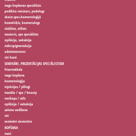
nagu kopšanas speciālists
pedikīra meistars, podologs
skaist.spec.kosmetoloģijā
kosmētiķis, kosmetologs
vizāžists, stilists
masieris, spa speciālists
epilācija, vaksācija
mikropigmentācija
administrators
citi kursi
SEMINĀRI, PREZENTĀCIJAS SPECIĀLISTIEM
frizermāksla
nagu kopšana
kosmetoloģija
injekcijas / pīlingi
masāža / spa / beauty
meikaps / stils
epilācija / vaksācija
salonu vadīšana
citi
semināri sievietēm
KOPŠANA
mati