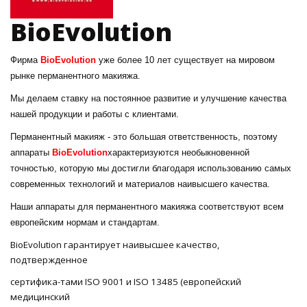
BioEvolution
Фирма
BioEvolution
уже более 10 лет существует на мировом
рынке перманентного макияжа.
Мы делаем ставку на постоянное развитие и улучшение качества
нашей продукции и работы с клиентами.
Перманентный макияж - это большая ответственность, поэтому
аппараты
BioEvolution
характеризуются необыкновенной
точностью, которую мы достигли благодаря использованию самых
современных технологий и материалов наивысшего качества.
Наши аппараты для перманентного макияжа соответствуют всем
европейским нормам и стандартам.
BioEvolution гарантирует наивысшее качество,
подтвержденное
сертифика-тами ISO 9001 и ISO 13485 (европейский
медицинский