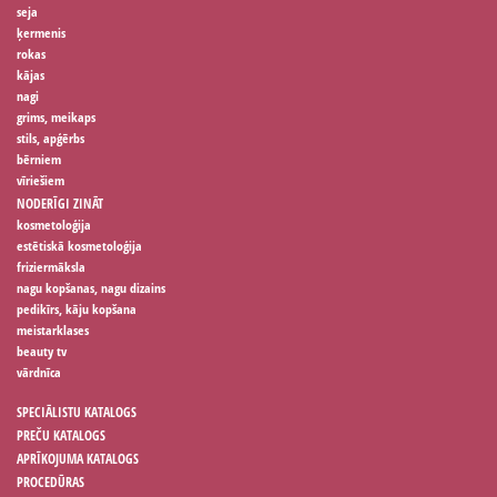
seja
ķermenis
rokas
kājas
nagi
grims, meikaps
stils, apģērbs
bērniem
vīriešiem
NODERĪGI ZINĀT
kosmetoloģija
estētiskā kosmetoloģija
friziermāksla
nagu kopšanas, nagu dizains
pedikīrs, kāju kopšana
meistarklases
beauty tv
vārdnīca
SPECIĀLISTU KATALOGS
PREČU KATALOGS
APRĪKOJUMA KATALOGS
PROCEDŪRAS