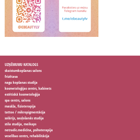
UZŅĒMUMU KATALOGS
skaistumkopšanas salons
frizētava
nagu kopšanas studija
kosmetoloģijas centrs, kabinets
estētiskā kosmetoloģija
spa centrs, salons
masāža, fizioterapija
tattoo / mikropigmentācija
solārijs, sauļošanās studija
stila studija, meikaps
netradic.medicīna, psihoterapija
veselības centrs, rehabilitācija