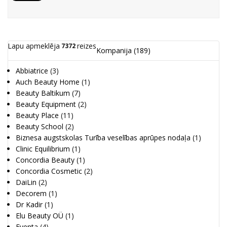
Lapu apmeklēja
reizes
7372
Kompanija
(189)
Abbiatrice
(3)
Auch Beauty Home
(1)
Beauty Baltikum
(7)
Beauty Equipment
(2)
Beauty Place
(11)
Beauty School
(2)
Biznesa augstskolas Turība veselības aprūpes nodaļa
(1)
Clinic Equilibrium
(1)
Concordia Beauty
(1)
Concordia Cosmetic
(2)
DaiLin
(2)
Decorem
(1)
Dr Kadir
(1)
Elu Beauty OÜ
(1)
Eventa
(4)