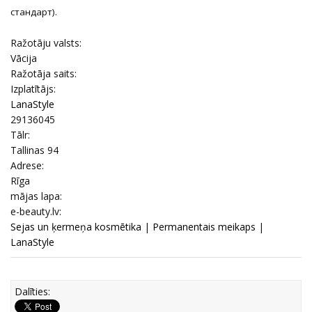
стандарт).
Ražotāju valsts:
Vācija
Ražotāja saits:
Izplatītājs:
LanaStyle
29136045
Tālr:
Tallinas 94
Adrese:
Rīga
mājas lapa:
e-beauty.lv:
Sejas un ķermeņa kosmētika
|
Permanentais meikaps
|
LanaStyle
Dalīties: