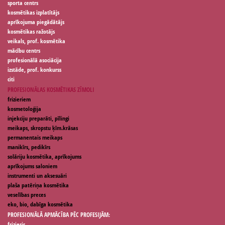
sporta centrs
kosmētikas izplatītājs
aprīkojuma piegādātājs
kosmētikas ražotājs
veikals, prof. kosmētika
mācību centrs
profesionālā asociācija
izstāde, prof. konkurss
citi
PROFESIONĀLAS KOSMĒTIKAS ZĪMOLI
frizieriem
kosmetoloģija
injekciju preparāti, pīlingi
meikaps, skropstu ķīm.krāsas
permanentais meikaps
manikīrs, pedikīrs
solāriju kosmētika, aprīkojums
aprīkojums saloniem
instrumenti un aksesuāri
plaša patēriņa kosmētika
veselības preces
eko, bio, dabīga kosmētika
PROFESIONĀLĀ APMĀCĪBA PĒC PROFESIJĀM:
frizieris