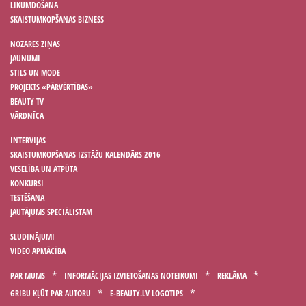
LIKUMDOŠANA
SKAISTUMKOPŠANAS BIZNESS
NOZARES ZIŅAS
JAUNUMI
STILS UN MODE
PROJEKTS «PĀRVĒRTĪBAS»
BEAUTY TV
VĀRDNĪCA
INTERVIJAS
SKAISTUMKOPŠANAS IZSTĀŽU KALENDĀRS 2016
VESELĪBA UN ATPŪTA
KONKURSI
TESTĒŠANA
JAUTĀJUMS SPECIĀLISTAM
SLUDINĀJUMI
VIDEO APMĀCĪBA
PAR MUMS
INFORMĀCIJAS IZVIETOŠANAS NOTEIKUMI
REKLĀMA
GRIBU KĻŪT PAR AUTORU
E-BEAUTY.LV LOGOTIPS