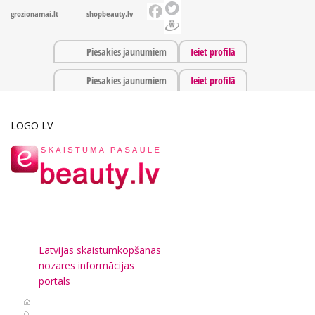
grozionamai.lt
shopbeauty.lv
Piesakies jaunumiem
Ieiet profilā
Piesakies jaunumiem
Ieiet profilā
LOGO LV
Latvijas skaistumkopšanas
nozares informācijas
portāls