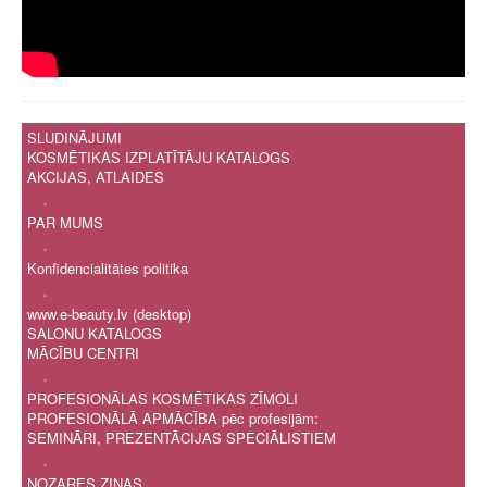
SLUDINĀJUMI
KOSMĒTIKAS IZPLATĪTĀJU KATALOGS
AKCIJAS, ATLAIDES
.
PAR MUMS
.
Konfidencialitātes politika
.
www.e-beauty.lv (desktop)
SALONU KATALOGS
MĀCĪBU CENTRI
.
PROFESIONĀLAS KOSMĒTIKAS ZĪMOLI
PROFESIONĀLĀ APMĀCĪBA pēc profesijām:
SEMINĀRI, PREZENTĀCIJAS SPECIĀLISTIEM
.
NOZARES ZIŅAS