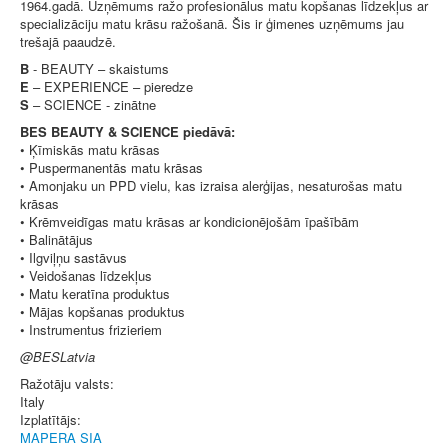
1964.gadā. Uzņēmums ražo profesionālus matu kopšanas līdzekļus ar
specializāciju matu krāsu ražošanā. Šis ir ģimenes uzņēmums jau
trešajā paaudzē.
B
- BEAUTY – skaistums
E
– EXPERIENCE – pieredze
S
– SCIENCE - zinātne
BES BEAUTY & SCIENCE piedāvā:
• Ķīmiskās matu krāsas
• Puspermanentās matu krāsas
• Amonjaku un PPD vielu, kas izraisa alerģijas, nesaturošas matu
krāsas
• Krēmveidīgas matu krāsas ar kondicionējošām īpašībām
• Balinātājus
• Ilgviļņu sastāvus
• Veidošanas līdzekļus
• Matu keratīna produktus
• Mājas kopšanas produktus
• Instrumentus frizieriem
@BESLatvia
Ražotāju valsts:
Italy
Izplatītājs:
MAPERA SIA