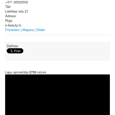
+371 26322502
Tālr:
Lielirbes iela 27
Adrese:
Rīga
e-beauty.lv:
Frizieriem
|
Mapera
|
Slider
Dalīties:
Lapu apmeklēja
reizes
2735