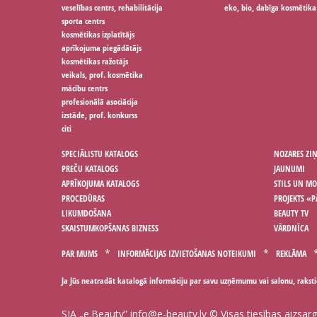
veselības centrs, rehabilitācija
eko, bio, dabīga kosmētika
sporta centrs
kosmētikas izplatītājs
aprīkojuma piegādātājs
kosmētikas ražotājs
veikals, prof. kosmētika
mācību centrs
profesionālā asociācija
izstāde, prof. konkurss
citi
SPECIĀLISTU KATALOGS
NOZARES ZI
PREČU KATALOGS
JAUNUMI
APRĪKOJUMA KATALOGS
STILS UN M
PROCEDŪRAS
PROJEKTS «P
LIKUMDOŠANA
BEAUTY TV
SKAISTUMKOPŠANAS BIZNESS
VĀRDNĪCA
PAR MUMS
INFORMĀCIJAS IZVIETOŠANAS NOTEIKUMI
REKLĀMA
Ja Jūs neatradāt katalogā informāciju par savu uzņēmumu vai salonu, rakst
SIA „e.Beauty”
info@e-beauty.lv
© Visas tiesības aizsar