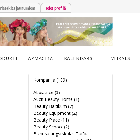
Piesakies jaunumiem
Ieiet profilā
ODUKTI
APMĀCĪBA
KALENDĀRS
E - VEIKALS
Kompanija
(189)
Abbiatrice
(3)
Auch Beauty Home
(1)
Beauty Baltikum
(7)
Beauty Equipment
(2)
Beauty Place
(11)
Beauty School
(2)
Biznesa augstskolas Turība