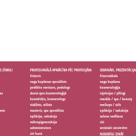
S ZĪMOLI
PROFESIONĀLĀ APMĀCĪBA PĒC PROFESIJĀM:
SEMINĀRI, PREZENTĀCIJA
frizieris
frizermāksla
nagu kopšanas speciālists
nagu kopšana
pedikīra meistars, podologs
kosmetoloģija
as
skaist.spec.kosmetoloģijā
injekcijas / pīlingi
kosmētiķis, kosmetologs
masāža / spa / beauty
vizāžists, stilists
meikaps / stils
jums
masieris, spa speciālists
epilācija / vaksācija
epilācija, vaksācija
salonu vadīšana
mikropigmentācija
citi
administrators
semināri sievietēm
citi kursi
NODERĪGI ZINĀT