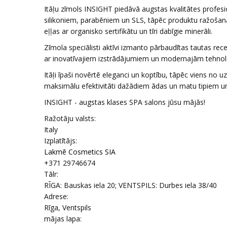
Itāļu zīmols INSIGHT piedāvā augstas kvalitātes profe
silikoniem, parabēniem un SLS, tāpēc produktu ražošanā 
eļļas ar organisko sertifikātu un tīri dabīgie minerāli.
Zīmola speciālisti aktīvi izmanto pārbaudītas tautas re
ar inovatīvajiem izstrādājumiem un modernajām tehnol
Itāļi īpaši novērtē eleganci un koptību, tāpēc viens 
maksimālu efektivitāti dažādiem ādas un matu tipiem u
INSIGHT - augstas klases SPA salons jūsu mājās!
Ražotāju valsts:
Italy
Izplatītājs:
Lakmē Cosmetics SIA
+371 29746674
Tālr:
RĪGA: Bauskas iela 20; VENTSPILS: Durbes iela 38/40
Adrese:
Rīga, Ventspils
mājas lapa: