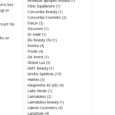
veselības aprūpes nodaļa
(1)
tums bez
Clinic Equilibrium
(1)
ugi un
Concordia Beauty
(1)
Concordia Cosmetic
(2)
DaiLin
(2)
nojot tās
Decorem
(1)
Dr Kadir
(1)
ību un
Elu Beauty OÜ
(1)
Eventa
(4)
Frodis
(4)
GA Invest
(1)
Global Lux
(3)
GMT Beauty
(1)
Grožio Spektras
(10)
Hairtex
(3)
Kaupmehe AS (EE)
(4)
Laiks Mode
(1)
Laimalukss
(2)
Laimalukss-beauty
(1)
Lakme Cosmetics
(4)
LanaStyle
(4)