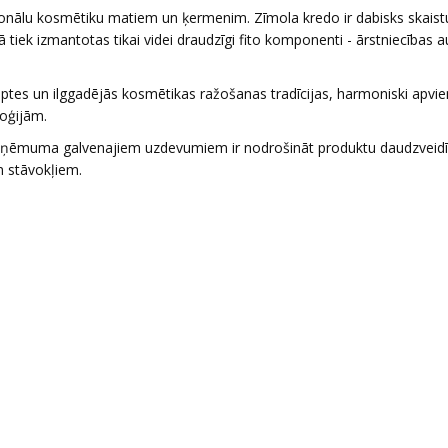
sionālu kosmētiku matiem un ķermenim. Zīmola kredo ir dabisks skais
tiek izmantotas tikai videi draudzīgi fito komponenti - ārstniecības a
ceptes un ilggadējās kosmētikas ražošanas tradīcijas, harmoniski apvie
oģijām.
no uzņēmuma galvenajiem uzdevumiem ir nodrošināt produktu daudzveid
n stāvokļiem.