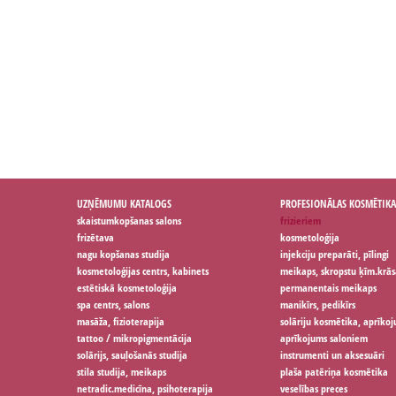
UZŅĒMUMU KATALOGS
PROFESIONĀLAS KOSMĒTIKA
skaistumkopšanas salons
frizieriem
frizētava
kosmetoloģija
nagu kopšanas studija
injekciju preparāti, pīlingi
kosmetoloģijas centrs, kabinets
meikaps, skropstu ķīm.krās
estētiskā kosmetoloģija
permanentais meikaps
spa centrs, salons
manikīrs, pedikīrs
masāža, fizioterapija
solāriju kosmētika, aprīko
tattoo / mikropigmentācija
aprīkojums saloniem
solārijs, sauļošanās studija
instrumenti un aksesuāri
stila studija, meikaps
plaša patēriņa kosmētika
netradic.medicīna, psihoterapija
veselības preces