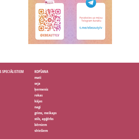
S SPECIĀLISTIEM
KOPŠANA
mati
seja
ķermenis
rokas
kājas
nagi
grims, meikaps
stils, apģērbs
bērniem
vīriešiem