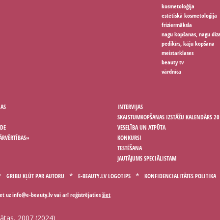
kosmetoloģija
estētiskā kosmetoloģija
friziermāksla
nagu kopšanas, nagu diz
pedikīrs, kāju kopšana
meistarklases
beauty tv
vārdnīca
ŅAS
INTERVIJAS
SKAISTUMKOPŠANAS IZSTĀŽU KALENDĀRS 20
ODE
VESELĪBA UN ATPŪTA
ĀRVĒRTĪBAS»
KONKURSI
TESTĒŠANA
JAUTĀJUMS SPECIĀLISTAM
GRIBU KĻŪT PAR AUTORU
E-BEAUTY.LV LOGOTIPS
KONFIDENCIALITĀTES POLITIKA
iet uz
vai arī reģistrējaties
šiet
gātas, 2007 (2024)