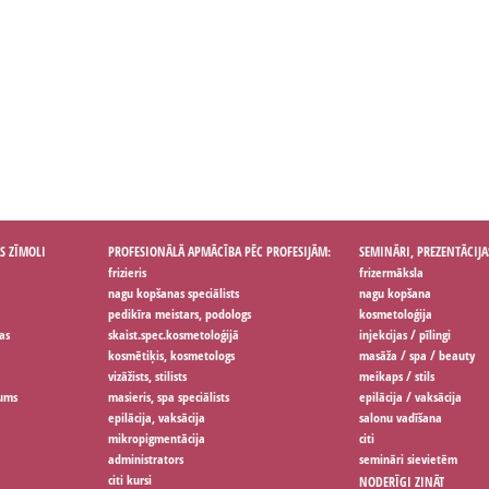
S ZĪMOLI
PROFESIONĀLĀ APMĀCĪBA PĒC PROFESIJĀM:
SEMINĀRI, PREZENTĀCIJA
frizieris
frizermāksla
nagu kopšanas speciālists
nagu kopšana
pedikīra meistars, podologs
kosmetoloģija
as
skaist.spec.kosmetoloģijā
injekcijas / pīlingi
kosmētiķis, kosmetologs
masāža / spa / beauty
vizāžists, stilists
meikaps / stils
jums
masieris, spa speciālists
epilācija / vaksācija
epilācija, vaksācija
salonu vadīšana
mikropigmentācija
citi
administrators
semināri sievietēm
citi kursi
NODERĪGI ZINĀT