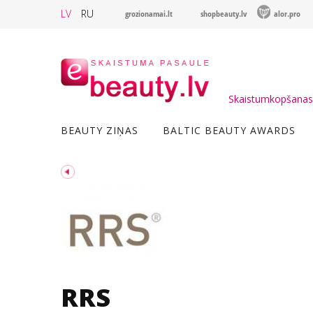
LV
RU
grozionamai.lt
shopbeauty.lv
alor.pro
Skaistumkopšanas 
BEAUTY ZIŅAS
BALTIC BEAUTY AWARDS
RRS