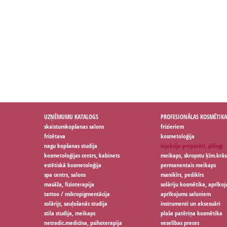
UZŅĒMUMU KATALOGS
PROFESIONĀLAS KOSMĒTIKA
skaistumkopšanas salons
frizieriem
frizētava
kosmetoloģija
nagu kopšanas studija
injekciju preparāti, pīlingi
kosmetoloģijas centrs, kabinets
meikaps, skropstu ķīm.krās
estētiskā kosmetoloģija
permanentais meikaps
spa centrs, salons
manikīrs, pedikīrs
masāža, fizioterapija
solāriju kosmētika, aprīko
tattoo / mikropigmentācija
aprīkojums saloniem
solārijs, sauļošanās studija
instrumenti un aksesuāri
stila studija, meikaps
plaša patēriņa kosmētika
netradic.medicīna, psihoterapija
veselības preces