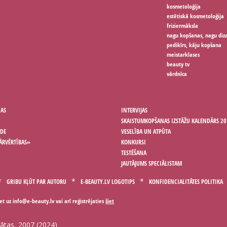
kosmetoloģija
estētiskā kosmetoloģija
friziermāksla
nagu kopšanas, nagu diz
pedikīrs, kāju kopšana
meistarklases
beauty tv
vārdnīca
ŅAS
INTERVIJAS
SKAISTUMKOPŠANAS IZSTĀŽU KALENDĀRS 20
ODE
VESELĪBA UN ATPŪTA
ĀRVĒRTĪBAS»
KONKURSI
TESTĒŠANA
JAUTĀJUMS SPECIĀLISTAM
GRIBU KĻŪT PAR AUTORU
E-BEAUTY.LV LOGOTIPS
KONFIDENCIALITĀTES POLITIKA
iet uz
vai arī reģistrējaties
šiet
gātas, 2007 (2024)