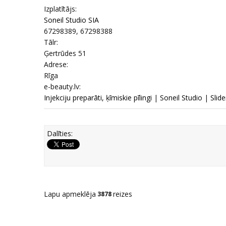
Izplatītājs:
Soneil Studio SIA
67298389, 67298388
Tālr:
Ģertrūdes 51
Adrese:
Rīga
e-beauty.lv:
Injekciju preparāti, ķīmiskie pīlingi
|
Soneil Studio
|
Slide
Dalīties:
Lapu apmeklēja
reizes
3878