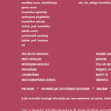
veselības centrs, rehabilitācija
eko, bio, dabīga kosmētika
sporta centrs
kosmētikas izplatītājs
aprīkojuma piegādātājs
kosmētikas ražotājs
veikals, prof. kosmētika
mācību centrs
profesionālā asociācija
izstāde, prof. konkurss
citi
SPECIĀLISTU KATALOGS
NOZARES ZI
PREČU KATALOGS
JAUNUMI
APRĪKOJUMA KATALOGS
STILS UN M
PROCEDŪRAS
PROJEKTS «P
LIKUMDOŠANA
BEAUTY TV
SKAISTUMKOPŠANAS BIZNESS
VĀRDNĪCA
PAR MUMS
INFORMĀCIJAS IZVIETOŠANAS NOTEIKUMI
REKLĀMA
Ja Jūs neatradāt katalogā informāciju par savu uzņēmumu vai salonu, rakst
SIA „e.Beauty”
info@e-beauty.lv
© Visas tiesības aizsar