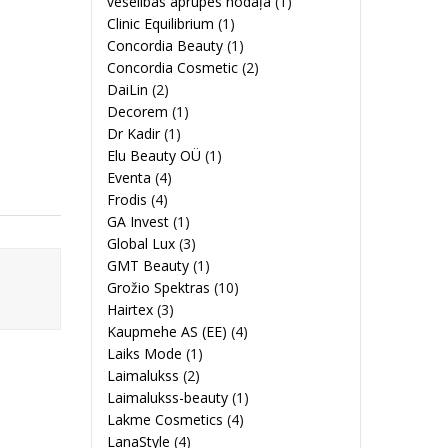
veselības aprūpes nodaļa
(1)
Clinic Equilibrium
(1)
Concordia Beauty
(1)
Concordia Cosmetic
(2)
DaiLin
(2)
Decorem
(1)
Dr Kadir
(1)
Elu Beauty OÜ
(1)
Eventa
(4)
Frodis
(4)
GA Invest
(1)
Global Lux
(3)
GMT Beauty
(1)
Grožio Spektras
(10)
Hairtex
(3)
Kaupmehe AS (EE)
(4)
Laiks Mode
(1)
Laimalukss
(2)
Laimalukss-beauty
(1)
Lakme Cosmetics
(4)
LanaStyle
(4)