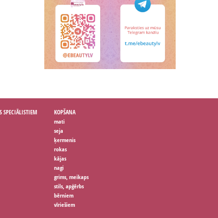
S SPECIĀLISTIEM
KOPŠANA
mati
seja
ķermenis
rokas
kājas
nagi
grims, meikaps
stils, apģērbs
bērniem
vīriešiem