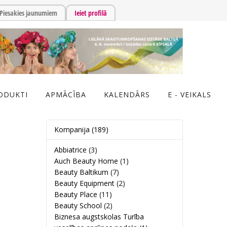
Piesakies jaunumiem
Ieiet profilā
ODUKTI
APMĀCĪBA
KALENDĀRS
E - VEIKALS
Kompanija
(189)
Abbiatrice
(3)
Auch Beauty Home
(1)
Beauty Baltikum
(7)
Beauty Equipment
(2)
Beauty Place
(11)
Beauty School
(2)
Biznesa augstskolas Turība