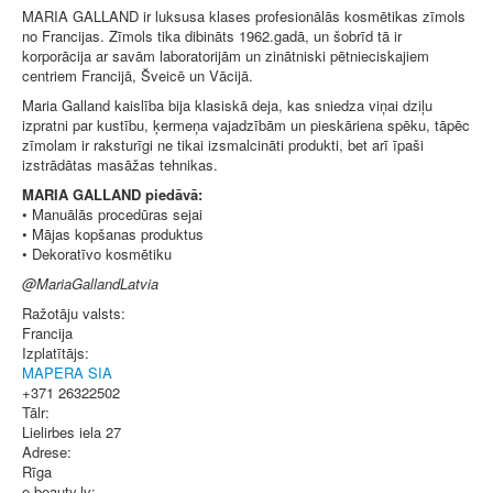
MARIA GALLAND ir luksusa klases profesionālās kosmētikas zīmols
no Francijas. Zīmols tika dibināts 1962.gadā, un šobrīd tā ir
korporācija ar savām laboratorijām un zinātniski pētnieciskajiem
centriem Francijā, Šveicē un Vācijā.
Maria Galland kaislība bija klasiskā deja, kas sniedza viņai dziļu
izpratni par kustību, ķermeņa vajadzībām un pieskāriena spēku, tāpēc
zīmolam ir raksturīgi ne tikai izsmalcināti produkti, bet arī īpaši
izstrādātas masāžas tehnikas.
MARIA GALLAND piedāvā:
• Manuālās procedūras sejai
• Mājas kopšanas produktus
• Dekoratīvo kosmētiku
@MariaGallandLatvia
Ražotāju valsts:
Francija
Izplatītājs:
MAPERA SIA
+371 26322502
Tālr:
Lielirbes iela 27
Adrese:
Rīga
e-beauty.lv: