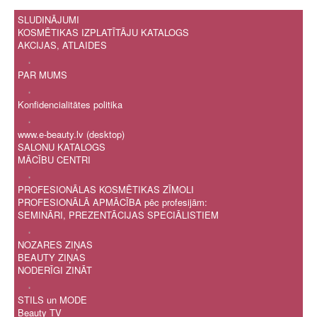
SLUDINĀJUMI
KOSMĒTIKAS IZPLATĪTĀJU KATALOGS
AKCIJAS, ATLAIDES
.
PAR MUMS
.
Konfidencialitātes politika
.
www.e-beauty.lv (desktop)
SALONU KATALOGS
MĀCĪBU CENTRI
.
PROFESIONĀLAS KOSMĒTIKAS ZĪMOLI
PROFESIONĀLĀ APMĀCĪBA pēc profesijām:
SEMINĀRI, PREZENTĀCIJAS SPECIĀLISTIEM
.
NOZARES ZIŅAS
BEAUTY ZIŅAS
NODERĪGI ZINĀT
.
STILS un MODE
Beauty TV