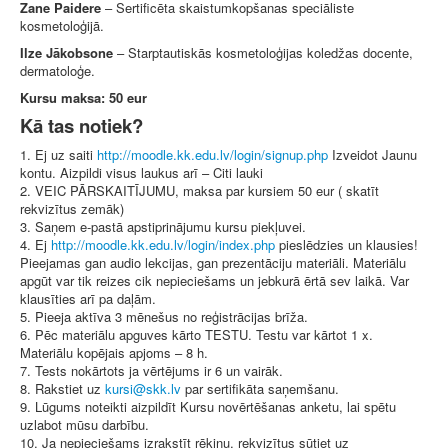
Zane Paidere
– Sertificēta skaistumkopšanas speciāliste
kosmetoloģijā.
Ilze Jākobsone
– Starptautiskās kosmetoloģijas koledžas docente,
dermatoloģe.
Kursu maksa: 50 eur
Kā tas notiek?
1. Ej uz saiti
http://moodle.kk.edu.lv/login/signup.php
Izveidot Jaunu
kontu. Aizpildi visus laukus arī – Citi lauki
2. VEIC PĀRSKAITĪJUMU, maksa par kursiem 50 eur ( skatīt
rekvizītus zemāk)
3. Saņem e-pastā apstiprinājumu kursu piekļuvei.
4. Ej
http://moodle.kk.edu.lv/login/index.php
pieslēdzies un klausies!
Pieejamas gan audio lekcijas, gan prezentāciju materiāli. Materiālu
apgūt var tik reizes cik nepieciešams un jebkurā ērtā sev laikā. Var
klausīties arī pa daļām.
5. Pieeja aktīva 3 mēnešus no reģistrācijas brīža.
6. Pēc materiālu apguves kārto TESTU. Testu var kārtot 1 x.
Materiālu kopējais apjoms – 8 h.
7. Tests nokārtots ja vērtējums ir 6 un vairāk.
8. Rakstiet uz
par sertifikāta saņemšanu.
9. Lūgums noteikti aizpildīt Kursu novērtēšanas anketu, lai spētu
uzlabot mūsu darbību.
10. Ja nepieciešams izrakstīt rēķinu, rekvizītus sūtiet uz