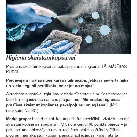
Higiēna skaistumkopšanai
Prasības skaistumkopšanas pakalpojumu sniegšanai TĀLMĀCĪBAS
KURSI
Piedāvājam noklausīties kursus tālmācībā, jebkurā sev ērtā laikā
un vietā. Iegūsti sertifikātu, neizejot no mājas!
Akreditēta augstākā izglītības iestāde “Starptautiskā Kosmetoloģijas
koledža” organizē apmācības programmu
“Minimālās higiēnas
prasības skaistumkopšanas pakalpojumu sniegšanai”
(MK
noteikumi Nr. 631).
Mērķa grupa:
frizieri, manikīra un pedikīra speciālisti, vizāžisti un citi
skaistumkopšanas speciālisti. MK noteikumu 46. punkts paredz – ja
pakalpojuma sniedzējam nav akreditētas profesionālās izglītības
programmas skaistumkopšanā apguvi apliecinoša, valstī atzīta