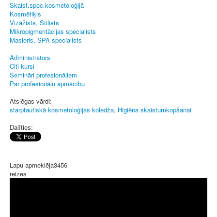
Skaist.spec.kosmetoloģijā
Kosmētiķis
Vizāžists, Stilists
Mikropigmentācijas specialists
Masieris, SPA specialists
Administrators
Citi kursi
Semināri profesionāļiem
Par profesionālu apmācību
Atslēgas vārdi:
starptautiskā kosmetoloģijas koledža
,
Higiēna skaistumkopšanai
Dalīties:
Lapu apmeklēja
3456
reizes