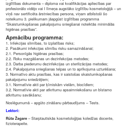
izglītības dokumenta – diploma vai kvalifikācijas apliecības par
profesionālo vidējo vai I līmeņa augstāko izglītību kosmetoloģijā – un
viņš nav sertificēta ārstniecības persona, viņam atbilstoši šo
noteikumu 3. pielikumam jāapgūst izglītības programma
“Skaistumkopšanas pakalpojumu sniegšanai noteiktās minimālās
higiēnas prasības”.
Apmācību programma:
1. Infekcijas slimības, to izplatības risks;
2. Pasākumi infekcijas slimību risku samazināšanai;
2.1. Personīgās higiēnas prasības;
2.2. Roku mazgāšanas un dezinfekcijas metodes;
2.3. Darba piederumu dezinfekcijas un sterilizācijas metodes;
2.4. Pakalpojuma sniegšanas telpas un to aprīkojuma uzturēšana;
3. Normatīvo aktu prasības, kas ir saistošas skaistumkopšanas
pakalpojumu sniedzējiem;
3.1. Normatīvie akti par ķīmiskām vielām, biocīdiem;
3.2. Normatīvie akti par atkritumu apsaimniekošanu un bīstamo
atkritumu savākšanu;
Noslēgumumā – apgūto zināšanu pārbaudījums – Tests.
Lektori:
Rūta Žagare
– Starptautiskās kosmetoloģijas koledžas docente,
fizioterapeite.