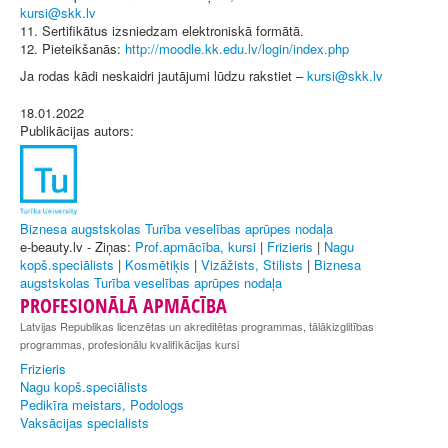
11. Sertifikātus izsniedzam elektroniskā formātā.
12. Pieteikšanās:
http://moodle.kk.edu.lv/login/index.php
Ja rodas kādi neskaidri jautājumi lūdzu rakstiet –
18.01.2022
Publikācijas autors:
Biznesa augstskolas Turība veselības aprūpes nodaļa
e-beauty.lv - Ziņas:
Prof.apmācība, kursi
|
Frizieris
|
Nagu
kopš.speciālists
|
Kosmētiķis
|
Vizāžists, Stilists
|
Biznesa
augstskolas Turība veselības aprūpes nodaļa
PROFESIONĀLĀ APMĀCĪBA
Latvijas Republikas licenzētas un akreditētas programmas, tālākizglitības
programmas, profesionālu kvalifikācijas kursi
Frizieris
Nagu kopš.speciālists
Pedikīra meistars, Podologs
Vaksācijas specialists