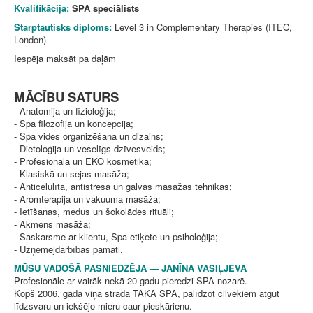
Kvalifikācija:
SPA speciālists
Starptautisks diploms:
Level 3 in Complementary Therapies (ITEC,
London)
Iespēja maksāt pa daļām
MĀCĪBU SATURS
- Anatomija un fizioloģija;
- Spa filozofija un koncepcija;
- Spa vides organizēšana un dizains;
- Dietoloģija un veselīgs dzīvesveids;
- Profesionāla un EKO kosmētika;
- Klasiskā un sejas masāža;
- Anticelulīta, antistresa un galvas masāžas tehnikas;
- Aromterapija un vakuuma masāža;
- Ietīšanas, medus un šokolādes rituāli;
- Akmens masāža;
- Saskarsme ar klientu, Spa etiķete un psiholoģija;
- Uzņēmējdarbības pamati.
MŪSU VADOŠĀ PASNIEDZĒJA — JANĪNA VASIĻJEVA
Profesionāle ar vairāk nekā 20 gadu pieredzi SPA nozarē.
Kopš 2006. gada viņa strādā TAKA SPA, palīdzot cilvēkiem atgūt
līdzsvaru un iekšējo mieru caur pieskārienu.