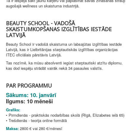
Tā ir iespēja sākt jaunu karjeru vai paplašināt savas zināšanas strauji
augošajā wellness un skaistuma industrijā.
BEAUTY SCHOOL - VADOŠĀ
SKAISTUMKOPŠANAS IZGLĪTĪBAS IESTĀDE
LATVIJĀ
Beauty School ir vadošā skaistuma un labsajūtas izglītības iestāde
Latvijā, kas ir Lielbritānijas starptautiskās izglītības organizācijas
ITEC oficiālais pārstāvis Latvijā.
Tas nozīmē, ka mūsu absolventi iegūst starptautiski atzītu diplomu,
kas dod iespēju strādāt vairāk nekā 34 pasaules valstīs.
PAR PROGRAMMU
Sākums: 10. janvārī
Ilgums: 10 mēneši
Grafiks:
• Pirmdienās - praktiskās nodarbības skolā (Rīgā, Elizabetes ielā 65)
• Trešdienās - teorija online formātā
Maksa:
2800 € vai 280 €/mēnesī