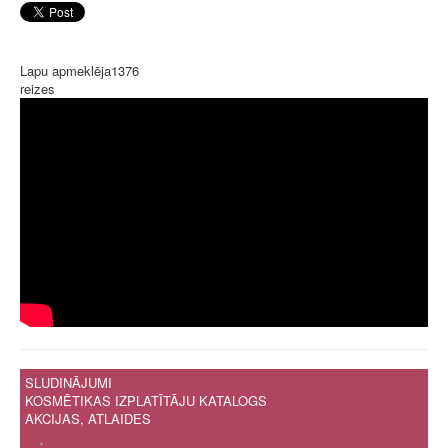
Lapu apmeklēja
1376
reizes
SLUDINĀJUMI
KOSMĒTIKAS IZPLATĪTĀJU KATALOGS
AKCIJAS, ATLAIDES
.