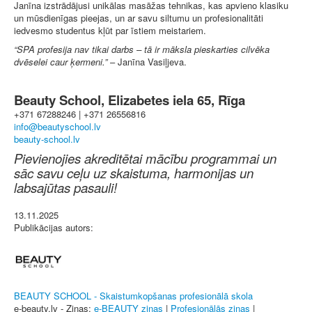
Janīna izstrādājusi unikālas masāžas tehnikas, kas apvieno klasiku
un mūsdienīgas pieejas, un ar savu siltumu un profesionalitāti
iedvesmo studentus kļūt par īstiem meistariem.
“SPA profesija nav tikai darbs – tā ir māksla pieskarties cilvēka
dvēselei caur ķermeni.”
– Janīna Vasiļjeva.
Beauty School, Elizabetes iela 65, Rīga
+371 67288246 | +371 26556816
beauty-school.lv
Pievienojies akreditētai mācību programmai un
sāc savu ceļu uz skaistuma, harmonijas un
labsajūtas pasauli!
13.11.2025
Publikācijas autors:
BEAUTY SCHOOL - Skaistumkopšanas profesionālā skola
e-beauty.lv - Ziņas:
e-BEAUTY ziņas
|
Profesionālās ziņas
|