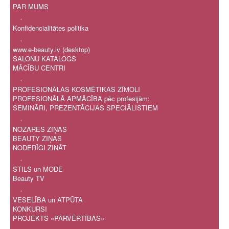
PAR MUMS
.
Konfidencialitātes politika
.
www.e-beauty.lv (desktop)
SALONU KATALOGS
MĀCĪBU CENTRI
.
PROFESIONĀLAS KOSMĒTIKAS ZĪMOLI
PROFESIONĀLĀ APMĀCĪBA pēc profesijām:
SEMINĀRI, PREZENTĀCIJAS SPECIĀLISTIEM
.
NOZARES ZIŅAS
BEAUTY ZIŅAS
NODERĪGI ZINĀT
.
STILS un MODE
Beauty TV
.
VESELĪBA un ATPŪTA
KONKURSI
PROJEKTS «PĀRVĒRTĪBAS»
.