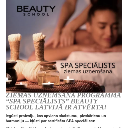
ZIEMAS UZŅEMŠANA PROGRAMMĀ
“SPA SPECIĀLISTS” BEAUTY
SCHOOL LATVIJĀ IR ATVĒRTA!
Iegūsti profesiju, kas apvieno skaistumu, pieskārienu un
harmoniju — kļūsti par sertificētu SPA speciālistu!