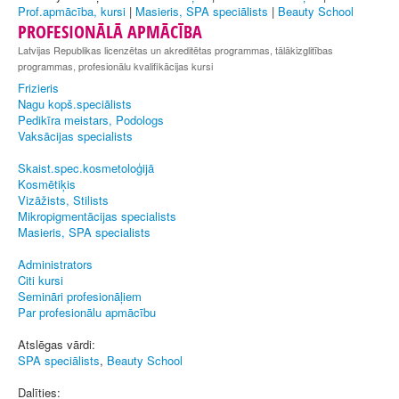
Prof.apmācība, kursi
|
Masieris, SPA speciālists
|
Beauty School
PROFESIONĀLĀ APMĀCĪBA
Latvijas Republikas licenzētas un akreditētas programmas, tālākizglitības
programmas, profesionālu kvalifikācijas kursi
Frizieris
Nagu kopš.speciālists
Pedikīra meistars, Podologs
Vaksācijas specialists
Skaist.spec.kosmetoloģijā
Kosmētiķis
Vizāžists, Stilists
Mikropigmentācijas specialists
Masieris, SPA specialists
Administrators
Citi kursi
Semināri profesionāļiem
Par profesionālu apmācību
Atslēgas vārdi:
SPA speciālists
,
Beauty School
Dalīties: