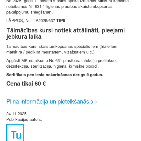
No 2026. gada 1. janvāra stāsies spēkā izmaiņas Ministru kabineta
noteikumos Nr. 631 "Higiēnas prasības skaistumkopšanas
pakalpojumu sniegšanai".
LĀPPOS, Nr. TIP2025/637
TIP8
Tālmācības kursi notiek attālināti, pieejami
jebkurā laikā.
Tālmācības kursi skaistumkopšanas speciālistiem (frizieriem,
manikīra / pedikīra meistariem, vizāžistiem u.c.).
Apgūsti MK noteikumu Nr. 631 prasības: infekciju profilakse,
dezinfekcija, sterilizācija, higiēna, ķīmiskie biocīdi.
Sertifikāts pēc testa nokārtošanas derīgs 5 gadus.
Cena tikai 60 €
Pilna informācija un pieteikšanās >>
24.11.2025
Publikācijas autors: