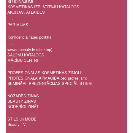
SLUDINĀJUMI
KOSMĒTIKAS IZPLATĪTĀJU KATALOGS
AKCIJAS, ATLAIDES
.
PAR MUMS
.
Konfidencialitātes politika
.
www.e-beauty.lv (desktop)
SALONU KATALOGS
MĀCĪBU CENTRI
.
PROFESIONĀLAS KOSMĒTIKAS ZĪMOLI
PROFESIONĀLĀ APMĀCĪBA pēc profesijām:
SEMINĀRI, PREZENTĀCIJAS SPECIĀLISTIEM
.
NOZARES ZIŅAS
BEAUTY ZIŅAS
NODERĪGI ZINĀT
.
STILS un MODE
Beauty TV
.