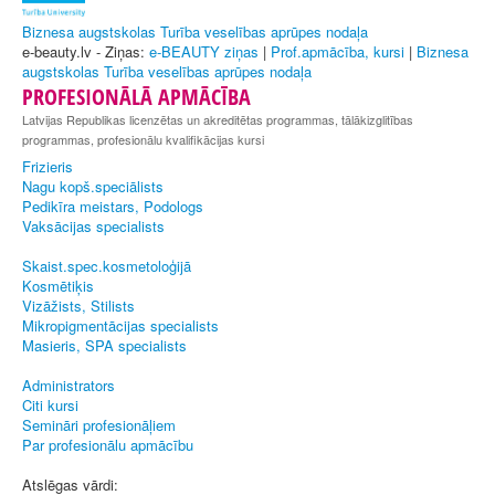
Biznesa augstskolas Turība veselības aprūpes nodaļa
e-beauty.lv - Ziņas:
e-BEAUTY ziņas
|
Prof.apmācība, kursi
|
Biznesa
augstskolas Turība veselības aprūpes nodaļa
PROFESIONĀLĀ APMĀCĪBA
Latvijas Republikas licenzētas un akreditētas programmas, tālākizglitības
programmas, profesionālu kvalifikācijas kursi
Frizieris
Nagu kopš.speciālists
Pedikīra meistars, Podologs
Vaksācijas specialists
Skaist.spec.kosmetoloģijā
Kosmētiķis
Vizāžists, Stilists
Mikropigmentācijas specialists
Masieris, SPA specialists
Administrators
Citi kursi
Semināri profesionāļiem
Par profesionālu apmācību
Atslēgas vārdi: