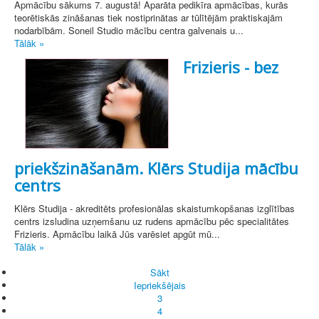
Apmācību sākums 7. augustā! Aparāta pedikīra apmācības, kurās
teorētiskās zināšanas tiek nostiprinātas ar tūlītējām praktiskajām
nodarbībām. Soneil Studio mācību centra galvenais u...
Tālāk »
Frizieris - bez
priekšzināšanām. Klērs Studija mācību
centrs
Klērs Studija - akreditēts profesionālas skaistumkopšanas izglītības
centrs izsludina uzņemšanu uz rudens apmācību pēc specialitātes
Frizieris. Apmācību laikā Jūs varēsiet apgūt mū...
Tālāk »
Sākt
Iepriekšējais
3
4