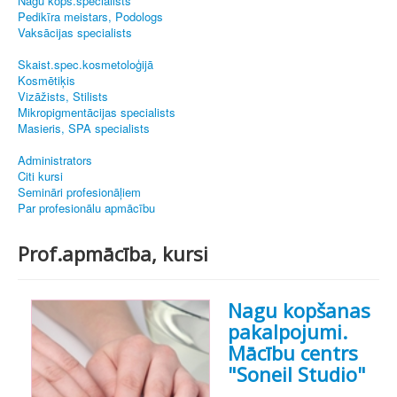
Nagu kopš.speciālists
Pedikīra meistars, Podologs
Vaksācijas specialists
Skaist.spec.kosmetoloģijā
Kosmētiķis
Vizāžists, Stilists
Mikropigmentācijas specialists
Masieris, SPA specialists
Administrators
Citi kursi
Semināri profesionāļiem
Par profesionālu apmācību
Prof.apmācība, kursi
Nagu kopšanas
pakalpojumi.
Mācību centrs
"Soneil Studio"