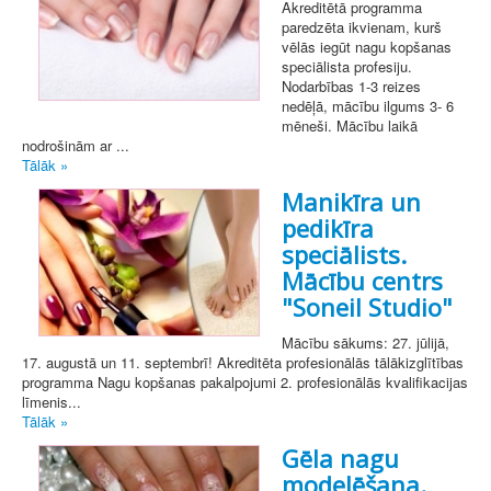
Akreditētā programma
paredzēta ikvienam, kurš
vēlās iegūt nagu kopšanas
speciālista profesiju.
Nodarbības 1-3 reizes
nedēļā, mācību ilgums 3- 6
mēneši. Mācību laikā
nodrošinām ar ...
Tālāk »
Manikīra un
pedikīra
speciālists.
Mācību centrs
"Soneil Studio"
Mācību sākums: 27. jūlijā,
17. augustā un 11. septembrī! Akreditēta profesionālās tālākizglītības
programma Nagu kopšanas pakalpojumi 2. profesionālās kvalifikacijas
līmenis...
Tālāk »
Gēla nagu
modelēšana.