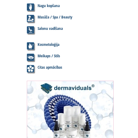
Nagu kopšana
Masāža / Spa / Beauty
Salonu vadīšana
Kosmetoloģija
Meikaps / Stils
Citas apmācības