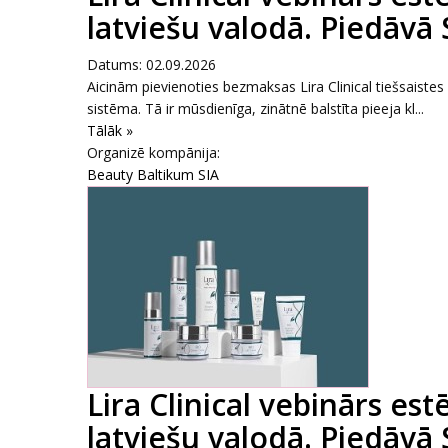
latviešu valodā. Piedāvā
Datums: 02.09.2026
Aicinām pievienoties bezmaksas Lira Clinical tiešsaiste
sistēma. Tā ir mūsdienīga, zinātnē balstīta pieeja kl...
Tālāk »
Organizē kompānija:
Beauty Baltikum SIA
Lira Clinical vebinārs es
latviešu valodā. Piedāvā