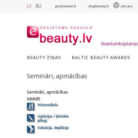
LV
RU
grozionamai.lt
shopbeauty.lv
alor.pro
Skaistumkopšanas 
BEAUTY ZIŅAS
BALTIC BEAUTY AWARDS
Semināri, apmācības
Semināri, apmācības
Meklēt
Friziermāksla
Injekcijas / ķīmiskie
pīlingi
Vaksācija, depilācija