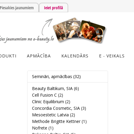
Piesakies jaunumiem
Ieiet profilā
ODUKTI
APMĀCĪBA
KALENDĀRS
E - VEIKALS
Semināri, apmācības
(32)
Beauty Baltikum, SIA
(6)
Cell Fusion C
(2)
Clinic Equilibrium
(2)
Concordia Cosmetic, SIA
(3)
Mesoestetic Latvia
(2)
Methode Brigitte Kettner
(1)
Nofrete
(1)