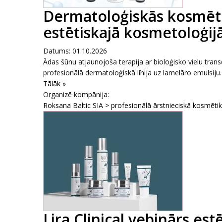
Dermatoloģiskās kosmēti
estētiskajā kosmetoloģijā
Datums: 01.10.2026
Ādas šūnu atjaunojoša terapija ar bioloģisko vielu tr
profesionālā dermatoloģiskā līnija uz lamelāro emulsiju..
Tālāk »
Organizē kompānija:
Roksana Baltic SIA > profesionālā ārstnieciskā kosmēti
Lira Clinical vebinārs es