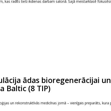
 kas radīts tieši ikdienas darbam salonā. Šajā meistarklasē fokusēs
ācija ādas bioregenerācijai un
 Baltic (8 TIP)
jas un rekonstruktīvās medicīnas jomā – vienīgais preparāts, kura 