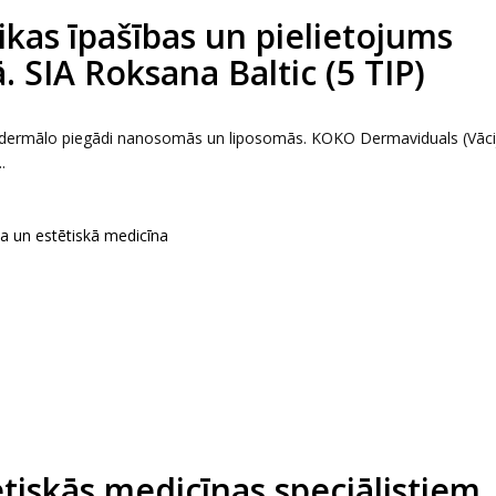
kas īpašības un pielietojums
. SIA Roksana Baltic (5 TIP)
ansdermālo piegādi nanosomās un liposomās. KOKO Dermaviduals (Vāci
.
ka un estētiskā medicīna
tētiskās medicīnas speciālistiem