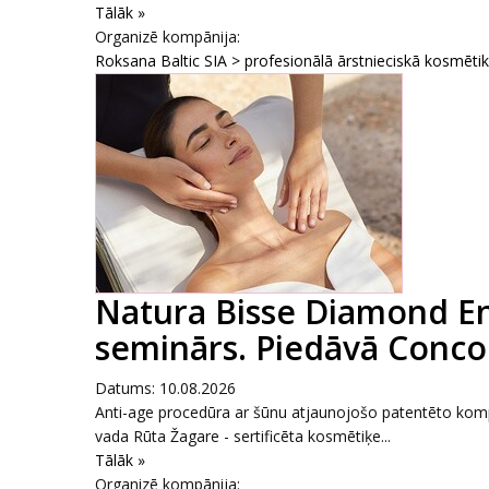
Tālāk »
Organizē kompānija:
Roksana Baltic SIA > profesionālā ārstnieciskā kosmēti
Natura Bisse Diamond E
seminārs. Piedāvā Conco
Datums: 10.08.2026
Anti-age procedūra ar šūnu atjaunojošo patentēto komp
vada Rūta Žagare - sertificēta kosmētiķe...
Tālāk »
Organizē kompānija: