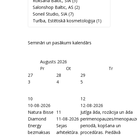
Roksana Baltic, SIA
(5)
Salonshop Baltic, AS
(2)
Soneil Studio, SIA
(7)
Turība, Estētiskā kosmetoloģija
(1)
Semināri un pasākumi kalendārs
Augusts
2026
Pr
Ot
Tr
27
28
29
3
4
5
10
12
10-08-2026
12-08-2026
Natura Bisse
11
Jutīga āda, rozācija un āda
Diamond
11-08-2026
perimenopauzes/menopauz
Energy
Sejas
periodā, kopšana un
bezmaksas
arhitektūra.
procedūras. Piedāvā