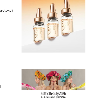
protokoli
ā