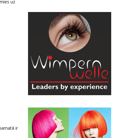
imies uz
pamatā ir