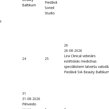
Piedāvā
Baltikum
Soneil
Studio
s
26
26-08-2026
Lira Clinical vebinārs
24
25
estētiskās medicīnas
speciālistiem latviešu valodā
Piedāvā SIA Beauty Baltiku
31
31-08-2026
Pilnveido