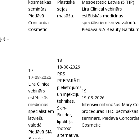
kosmētikas
Plastiskā
Mesoestetic Latvia (5 TIP)
seminārs.
sejas
Lira Clinical vebinārs
Piedāvā
masāža.
estētiskās medicīnas
Concordia
speciālistiem krievu valodā.
Cosmetic
Piedāvā SIA Beauty Baltiku
ja) –
18
18-08-2026
17
RRS
17-08-2026
PREPARĀTI:
Lira Clinical
pielietojums
vebinārs
19
un injekciju
estētiskās
19-08-2026
tehnikas,
medicīnas
Intensīvi mitrinošās Mary Co
Skin-
speciālistiem
procedūras I.H.C bezmaksas
Builder,
latviešu
seminārs. Piedāvā Concordi
lipolītiķi,
valodā.
Cosmetic
’’botox’’
Piedāvā SIA
alternatīva.
Beauty