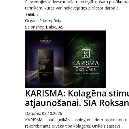
Pievienojies iedvesmojošam un izglītojošam pasākumam,
tehnikām, kuras vari nekavējoties pielietot darbā a...
Tālāk »
Organizē kompānija:
Salonshop Baltic, AS
KARISMA: Kolagēna stimul
atjaunošanai. SIA Roksana
Datums: 09.10.2026
KARISMA - jauns unikāls sasniegums dermatokosmetoloģi
rekombinants cilvēka tipa kolagēns. Unikāls sastāvs...