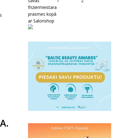
savas
1
2
friziermeistara
prasmes kopā
s
ar Salonshop
A.