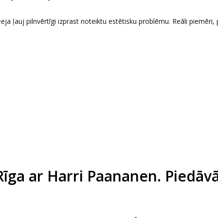
eeja ļauj pilnvērtīgi izprast noteiktu estētisku problēmu. Reāli piemēri, 
Rīga ar Harri Paananen. Piedāv