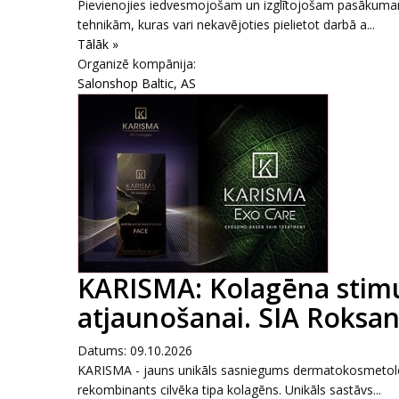
Pievienojies iedvesmojošam un izglītojošam pasākumam,
tehnikām, kuras vari nekavējoties pielietot darbā a...
Tālāk »
Organizē kompānija:
Salonshop Baltic, AS
KARISMA: Kolagēna stimul
atjaunošanai. SIA Roksana
Datums: 09.10.2026
KARISMA - jauns unikāls sasniegums dermatokosmetoloģi
rekombinants cilvēka tipa kolagēns. Unikāls sastāvs...