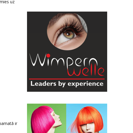
imies uz
pamatā ir