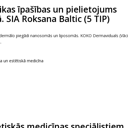
kas īpašības un pielietojums
. SIA Roksana Baltic (5 TIP)
ansdermālo piegādi nanosomās un liposomās. KOKO Dermaviduals (Vāci
.
ka un estētiskā medicīna
tētiskās medicīnas speciālistiem