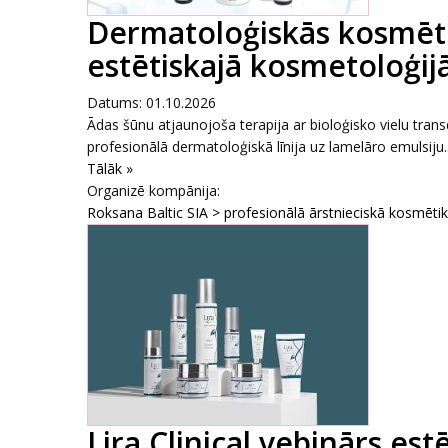
Dermatoloģiskās kosmēti
estētiskajā kosmetoloģijā
Datums: 01.10.2026
Ādas šūnu atjaunojoša terapija ar bioloģisko vielu tr
profesionālā dermatoloģiskā līnija uz lamelāro emulsiju..
Tālāk »
Organizē kompānija:
Roksana Baltic SIA > profesionālā ārstnieciskā kosmēti
Lira Clinical vebinārs es