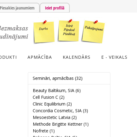
Piesakies jaunumiem
Ieiet profilā
ODUKTI
APMĀCĪBA
KALENDĀRS
E - VEIKALS
Semināri, apmācības
(32)
Beauty Baltikum, SIA
(6)
Cell Fusion C
(2)
Clinic Equilibrium
(2)
Concordia Cosmetic, SIA
(3)
Mesoestetic Latvia
(2)
Methode Brigitte Kettner
(1)
Nofrete
(1)