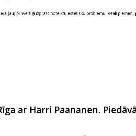
eeja ļauj pilnvērtīgi izprast noteiktu estētisku problēmu. Reāli piemēri, 
Rīga ar Harri Paananen. Piedāv