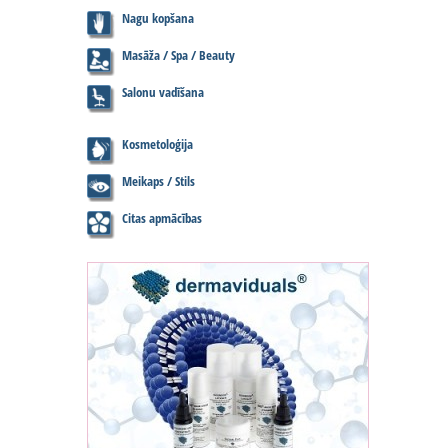
Nagu kopšana
Masāža / Spa / Beauty
Salonu vadīšana
Kosmetoloģija
Meikaps / Stils
Citas apmācības