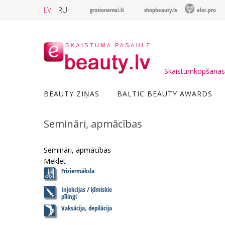
LV
RU
grozionamai.lt
shopbeauty.lv
alor.pro
Skaistumkopšanas 
BEAUTY ZIŅAS
BALTIC BEAUTY AWARDS
Semināri, apmācības
Semināri, apmācības
Meklēt
Friziermāksla
Injekcijas / ķīmiskie
pīlingi
Vaksācija, depilācija