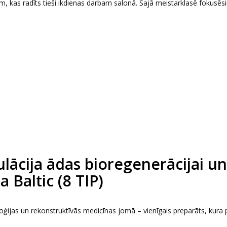
 kas radīts tieši ikdienas darbam salonā. Šajā meistarklasē fokusēs
ācija ādas bioregenerācijai un
 Baltic (8 TIP)
jas un rekonstruktīvās medicīnas jomā – vienīgais preparāts, kura 