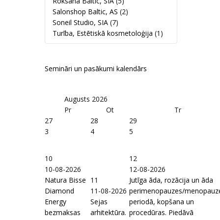
Roksana Baltic, SIA
(5)
Salonshop Baltic, AS
(2)
Soneil Studio, SIA
(7)
Turība, Estētiskā kosmetoloģija
(1)
Semināri un pasākumi kalendārs
Augusts
2026
Pr
Ot
Tr
27
28
29
3
4
5
10
12
10-08-2026
12-08-2026
Natura Bisse
11
Jutīga āda, rozācija un āda
Diamond
11-08-2026
perimenopauzes/menopauz
Energy
Sejas
periodā, kopšana un
bezmaksas
arhitektūra.
procedūras. Piedāvā