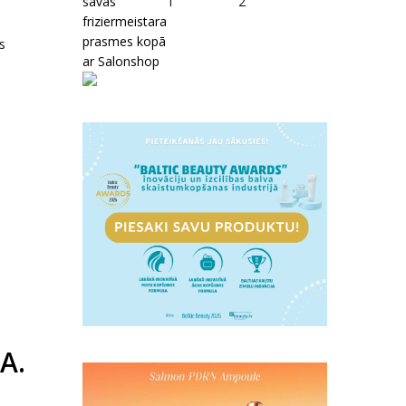
savas
1
2
friziermeistara
prasmes kopā
s
ar Salonshop
A.