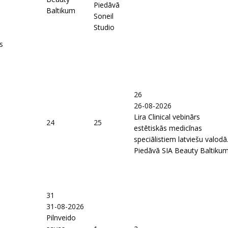
Piedāvā
Baltikum
Soneil
Studio
s
26
26-08-2026
Lira Clinical vebinārs
24
25
estētiskās medicīnas
speciālistiem latviešu valodā
Piedāvā SIA Beauty Baltiku
31
31-08-2026
Pilnveido