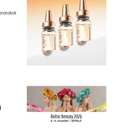
protokoli
ā