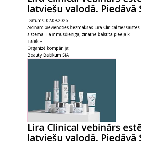
latviešu valodā. Piedāvā
Datums: 02.09.2026
Aicinām pievienoties bezmaksas Lira Clinical tiešsaiste
sistēma. Tā ir mūsdienīga, zinātnē balstīta pieeja kl...
Tālāk »
Organizē kompānija:
Beauty Baltikum SIA
Lira Clinical vebinārs es
latviešu valodā. Piedāvā