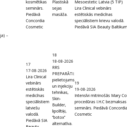
kosmētikas
Plastiskā
Mesoestetic Latvia (5 TIP)
seminārs.
sejas
Lira Clinical vebinārs
Piedāvā
masāža.
estētiskās medicīnas
Concordia
speciālistiem krievu valodā.
Cosmetic
Piedāvā SIA Beauty Baltiku
ja) –
18
18-08-2026
17
RRS
17-08-2026
PREPARĀTI:
Lira Clinical
pielietojums
vebinārs
19
un injekciju
estētiskās
19-08-2026
tehnikas,
medicīnas
Intensīvi mitrinošās Mary Co
Skin-
speciālistiem
procedūras I.H.C bezmaksas
Builder,
latviešu
seminārs. Piedāvā Concordi
lipolītiķi,
valodā.
Cosmetic
’’botox’’
Piedāvā SIA
alternatīva.
Beauty