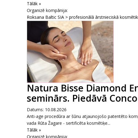
Tālāk »
Organizē kompānija:
Roksana Baltic SIA > profesionālā ārstnieciskā kosmēti
Natura Bisse Diamond E
seminārs. Piedāvā Conco
Datums: 10.08.2026
Anti-age procedūra ar šūnu atjaunojošo patentēto komp
vada Rūta Žagare - sertificēta kosmētiķe...
Tālāk »
Organizē kompānija: