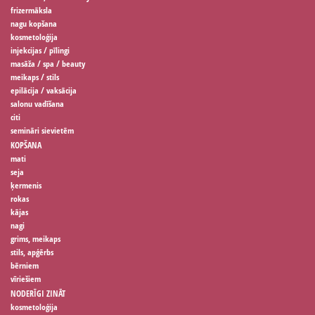
frizermāksla
nagu kopšana
kosmetoloģija
injekcijas / pīlingi
masāža / spa / beauty
meikaps / stils
epilācija / vaksācija
salonu vadīšana
citi
semināri sievietēm
KOPŠANA
mati
seja
ķermenis
rokas
kājas
nagi
grims, meikaps
stils, apģērbs
bērniem
vīriešiem
NODERĪGI ZINĀT
kosmetoloģija