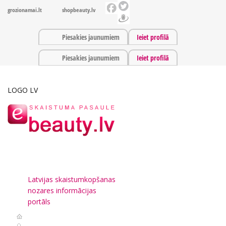
grozionamai.lt
shopbeauty.lv
Piesakies jaunumiem
Ieiet profilā
Piesakies jaunumiem
Ieiet profilā
LOGO LV
Latvijas skaistumkopšanas
nozares informācijas
portāls