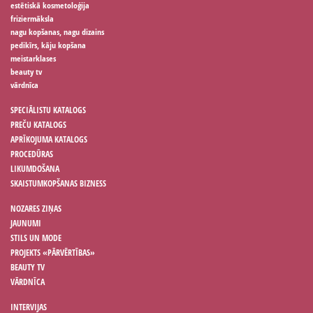
estētiskā kosmetoloģija
friziermāksla
nagu kopšanas, nagu dizains
pedikīrs, kāju kopšana
meistarklases
beauty tv
vārdnīca
SPECIĀLISTU KATALOGS
PREČU KATALOGS
APRĪKOJUMA KATALOGS
PROCEDŪRAS
LIKUMDOŠANA
SKAISTUMKOPŠANAS BIZNESS
NOZARES ZIŅAS
JAUNUMI
STILS UN MODE
PROJEKTS «PĀRVĒRTĪBAS»
BEAUTY TV
VĀRDNĪCA
INTERVIJAS