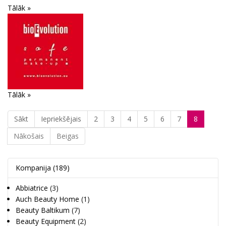
Tālāk »
Tālāk »
Sākt
Iepriekšējais
2
3
4
5
6
7
8
Nākošais
Beigas
Kompanija
(189)
Abbiatrice
(3)
Auch Beauty Home
(1)
Beauty Baltikum
(7)
Beauty Equipment
(2)