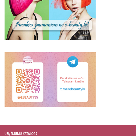
UZŅĒMUMU KATALOGS