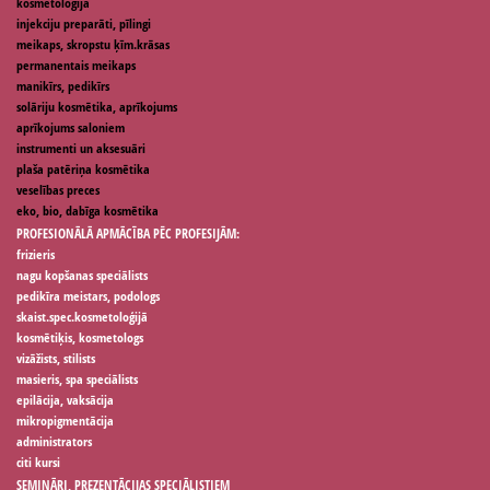
kosmetoloģija
injekciju preparāti, pīlingi
meikaps, skropstu ķīm.krāsas
permanentais meikaps
manikīrs, pedikīrs
solāriju kosmētika, aprīkojums
aprīkojums saloniem
instrumenti un aksesuāri
plaša patēriņa kosmētika
veselības preces
eko, bio, dabīga kosmētika
PROFESIONĀLĀ APMĀCĪBA PĒC PROFESIJĀM:
frizieris
nagu kopšanas speciālists
pedikīra meistars, podologs
skaist.spec.kosmetoloģijā
kosmētiķis, kosmetologs
vizāžists, stilists
masieris, spa speciālists
epilācija, vaksācija
mikropigmentācija
administrators
citi kursi
SEMINĀRI, PREZENTĀCIJAS SPECIĀLISTIEM