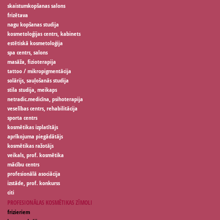
skaistumkopšanas salons
frizētava
nagu kopšanas studija
kosmetoloģijas centrs, kabinets
estētiskā kosmetoloģija
spa centrs, salons
masāža, fizioterapija
tattoo / mikropigmentācija
solārijs, sauļošanās studija
stila studija, meikaps
netradic.medicīna, psihoterapija
veselības centrs, rehabilitācija
sporta centrs
kosmētikas izplatītājs
aprīkojuma piegādātājs
kosmētikas ražotājs
veikals, prof. kosmētika
mācību centrs
profesionālā asociācija
izstāde, prof. konkurss
citi
PROFESIONĀLAS KOSMĒTIKAS ZĪMOLI
frizieriem