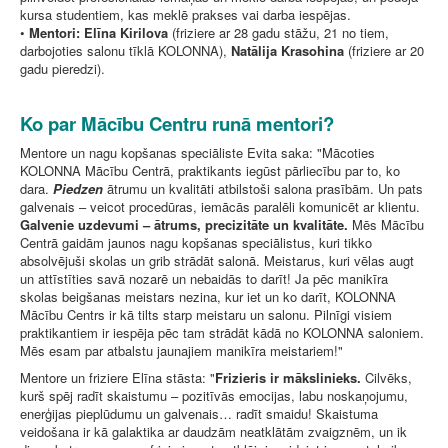
kursa studentiem, kas meklē prakses vai darba iespējas.
•
Mentori: Elīna Kirilova
(friziere ar 28 gadu stāžu, 21 no tiem,
darbojoties salonu tīklā KOLONNA),
Natālija Krasohina
(friziere ar 20
gadu pieredzi).
Ko par Mācību Centru runā mentori?
Mentore un nagu kopšanas speciāliste Evita saka: "Mācoties
KOLONNA Mācību Centrā, praktikants iegūst pārliecību par to, ko
dara.
Piedzen
ātrumu un kvalitāti atbilstoši salona prasībām. Un pats
galvenais – veicot procedūras, iemācās paralēli komunicēt ar klientu.
Galvenie uzdevumi – ātrums, precizitāte un kvalitāte.
Mēs Mācību
Centrā gaidām jaunos nagu kopšanas speciālistus, kuri tikko
absolvējuši skolas un grib strādāt salonā. Meistarus, kuri vēlas augt
un attīstīties savā nozarē un nebaidās to darīt! Ja pēc manikīra
skolas beigšanas meistars nezina, kur iet un ko darīt, KOLONNA
Mācību Centrs ir kā tilts starp meistaru un salonu. Pilnīgi visiem
praktikantiem ir iespēja pēc tam strādāt kādā no KOLONNA saloniem.
Mēs esam par atbalstu jaunajiem manikīra meistariem!"
Mentore un friziere Elīna stāsta: "
Frizieris ir mākslinieks.
Cilvēks,
kurš spēj radīt skaistumu – pozitīvās emocijas, labu noskaņojumu,
enerģijas pieplūdumu un galvenais… radīt smaidu! Skaistuma
veidošana ir kā galaktika ar daudzām neatklātām zvaigznēm, un ik