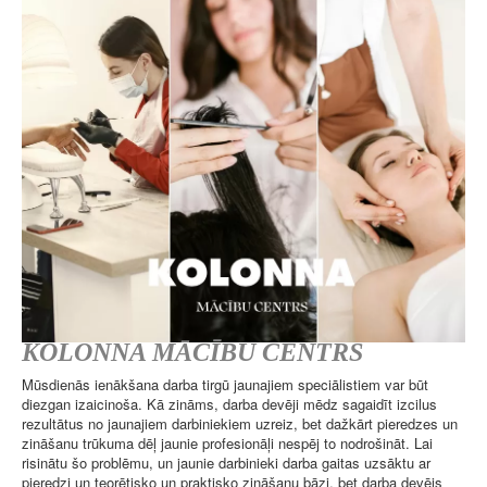
KOLONNA MĀCĪBU CENTRS
Mūsdienās ienākšana darba tirgū jaunajiem speciālistiem var būt
diezgan izaicinoša. Kā zināms, darba devēji mēdz sagaidīt izcilus
rezultātus no jaunajiem darbiniekiem uzreiz, bet dažkārt pieredzes un
zināšanu trūkuma dēļ jaunie profesionāļi nespēj to nodrošināt. Lai
risinātu šo problēmu, un jaunie darbinieki darba gaitas uzsāktu ar
pieredzi un teorētisko un praktisko zināšanu bāzi, bet darba devējs