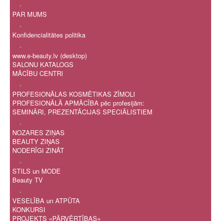
.
PAR MUMS
.
Konfidencialitātes politika
.
www.e-beauty.lv (desktop)
SALONU KATALOGS
MĀCĪBU CENTRI
.
PROFESIONĀLAS KOSMĒTIKAS ZĪMOLI
PROFESIONĀLĀ APMĀCĪBA pēc profesijām:
SEMINĀRI, PREZENTĀCIJAS SPECIĀLISTIEM
.
NOZARES ZIŅAS
BEAUTY ZIŅAS
NODERĪGI ZINĀT
.
STILS un MODE
Beauty TV
.
VESELĪBA un ATPŪTA
KONKURSI
PROJEKTS «PĀRVĒRTĪBAS»