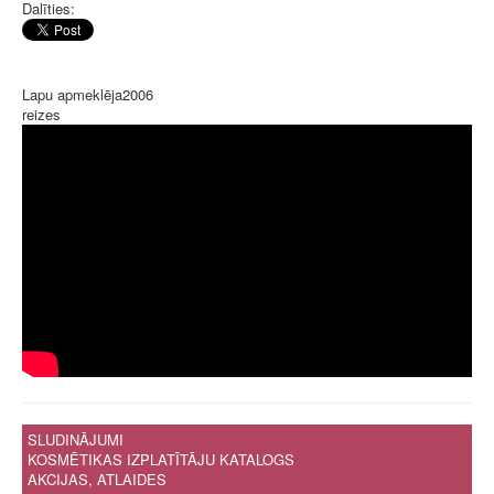
Dalīties:
Lapu apmeklēja
2006
reizes
SLUDINĀJUMI
KOSMĒTIKAS IZPLATĪTĀJU KATALOGS
AKCIJAS, ATLAIDES