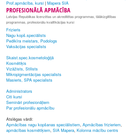
Prof.apmācība, kursi
|
Mapera SIA
PROFESIONĀLĀ APMĀCĪBA
Latvijas Republikas licenzētas un akreditētas programmas, tālākizglitības
programmas, profesionālu kvalifikācijas kursi
Frizieris
Nagu kopš.speciālists
Pedikīra meistars, Podologs
Vaksācijas specialists
Skaist.spec.kosmetoloģijā
Kosmētiķis
Vizāžists, Stilists
Mikropigmentācijas specialists
Masieris, SPA specialists
Administrators
Citi kursi
Semināri profesionāļiem
Par profesionālu apmācību
Atslēgas vārdi:
Apmācības nagu kopšanas speciālistiem
,
Apmācības frizieriem
,
apmācības kosmētiķiem
,
SIA Mapera
,
Kolonna mācību centrs