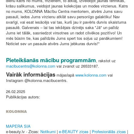
dienu katrs no mums, frizieriem, to atklāj, izveidojot jaunas tehnikas,
krāsu salikumus, veidojot jaunas kolekcijas un modes virzienus. Katrs
no mums, KOLONNA Mācību Centra mentoriem, atvērs Jums savu
pasauli, iedos Jums virzienu atklāt savu personīgo galaktiku! Nav
svarīgi, vai esat iesācējs vai tas, kurš jau ir pavēris durvis skaistuma
pasaulē. Galvenais – lai tas iekšējais dzinējs saka "Jā" un palīdz
Jums iet tālāk, sasniedzot virsotnes un radot cilvēkos pozitīvo! Un
mēs būsim tie, kas palīdzēs Jums spert tos soļus uz panākumiem!
Noticiet sev un pasaule atvērs Jums jebkuras durvis!"
Pieteikšanās mācību programmām
, rakstot uz
vai zvanot uz 26533187.
Vairāk informācijas
mājaslapā
www.kolonna.com
vai
Instagram @kolonna.macibucentrs.
26.02.2025
Publikācijas autors:
MAPERA SIA
e-beauty.lv - Ziņas:
Notikumi
|
e-BEAUTY ziņas
|
Profesionālās ziņas
|