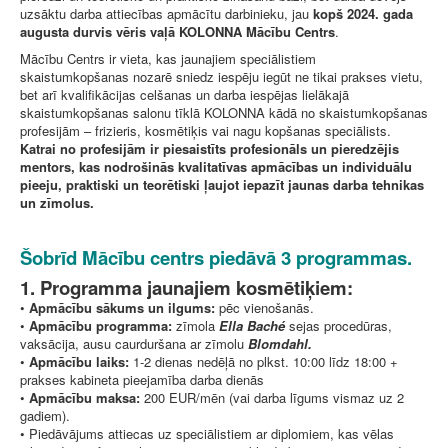
uzsāktu darba attiecības apmācītu darbinieku, jau
kopš 2024. gada
augusta durvis vēris vaļā KOLONNA Mācību Centrs
.
Mācību Centrs ir vieta, kas jaunajiem speciālistiem
skaistumkopšanas nozarē sniedz iespēju iegūt ne tikai prakses vietu,
bet arī kvalifikācijas celšanas un darba iespējas lielākajā
skaistumkopšanas salonu tīklā KOLONNA kādā no skaistumkopšanas
profesijām – frizieris, kosmētiķis vai nagu kopšanas speciālists.
Katrai no profesijām ir piesaistīts profesionāls un pieredzējis
mentors, kas nodrošinās kvalitatīvas apmācības un individuālu
pieeju, praktiski un teorētiski ļaujot iepazīt jaunas darba tehnikas
un zīmolus.
Šobrīd Mācību centrs piedāvā 3 programmas.
1. Programma jaunajiem kosmētiķiem:
•
Apmācību sākums un ilgums:
pēc vienošanās.
•
Apmācību programma:
zīmola
Ella Baché
sejas procedūras,
vaksācija, ausu caurduršana ar zīmolu
Blomdahl.
•
Apmācību laiks:
1-2 dienas nedēļā no plkst. 10:00 līdz 18:00 +
prakses kabineta pieejamība darba dienās
•
Apmācību maksa:
200 EUR/mēn (vai darba līgums vismaz uz 2
gadiem).
• Piedāvājums attiecas uz speciālistiem ar diplomiem, kas vēlas