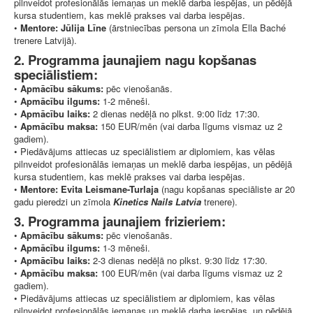
pilnveidot profesionālās iemaņas un meklē darba iespējas, un pēdējā
kursa studentiem, kas meklē prakses vai darba iespējas.
•
Mentore: Jūlija Līne
(ārstniecības persona un zīmola Ella Baché
trenere Latvijā).
2. Programma jaunajiem nagu kopšanas
speciālistiem:
•
Apmācību sākums:
pēc vienošanās.
•
Apmācību ilgums:
1-2 mēneši.
•
Apmācību laiks:
2 dienas nedēļā no plkst. 9:00 līdz 17:30.
•
Apmācību maksa:
150 EUR/mēn (vai darba līgums vismaz uz 2
gadiem).
• Piedāvājums attiecas uz speciālistiem ar diplomiem, kas vēlas
pilnveidot profesionālās iemaņas un meklē darba iespējas, un pēdējā
kursa studentiem, kas meklē prakses vai darba iespējas.
•
Mentore: Evita Leismane-Turlaja
(nagu kopšanas speciāliste ar 20
gadu pieredzi un zīmola
Kinetics Nails Latvia
trenere).
3. Programma jaunajiem frizieriem:
•
Apmācību sākums:
pēc vienošanās.
•
Apmācību ilgums:
1-3 mēneši.
•
Apmācību laiks:
2-3 dienas nedēļā no plkst. 9:30 līdz 17:30.
•
Apmācību maksa:
100 EUR/mēn (vai darba līgums vismaz uz 2
gadiem).
• Piedāvājums attiecas uz speciālistiem ar diplomiem, kas vēlas
pilnveidot profesionālās iemaņas un meklē darba iespējas, un pēdējā