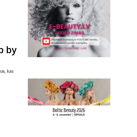
p by
mai, kas