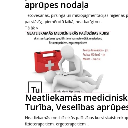
aprūpes nodaļa
Tetovēšanas, pīrsinga un mikropigmentācijas higiēnas pra
patstāvīgi, piemērotā laikā, neatkarīgi no ...
Tālāk »
Neatliekamās medicīniskā
Turība, Veselības aprūpe
Neatliekamās medicīniskās palīdzības kursi skaistumko
fizioterapeitiem, ergoterapeitiem....