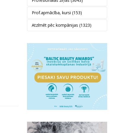
Profesionālās ziņas
(3643)
Prof.apmācība, kursi
(153)
Atzīmēt pēc kompānijas
(1323)