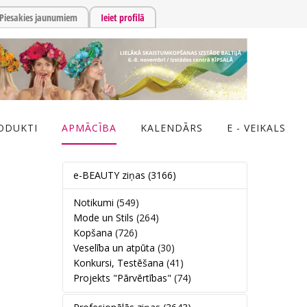
Piesakies jaunumiem
Ieiet profilā
ODUKTI
APMĀCĪBA
KALENDĀRS
E - VEIKALS
e-BEAUTY ziņas
(3166)
Notikumi
(549)
Mode un Stils
(264)
Kopšana
(726)
Veselība un atpūta
(30)
Konkursi, Testēšana
(41)
Projekts "Pārvērtības"
(74)