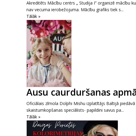
Akreditēts Mācību centrs „ Studija I” organizē mācību k
nav vecuma ierobežojuma. Mācību grafiks tiek s...
Tālāk »
Ausu caurduršanas apmā
Oficiālais zīmola Dolphi Mishu izplatītājs Baltijā piedāvā 
skaistumkopšanas speciālists- papildini savus pa...
Tālāk »