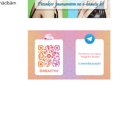
Apmācībām