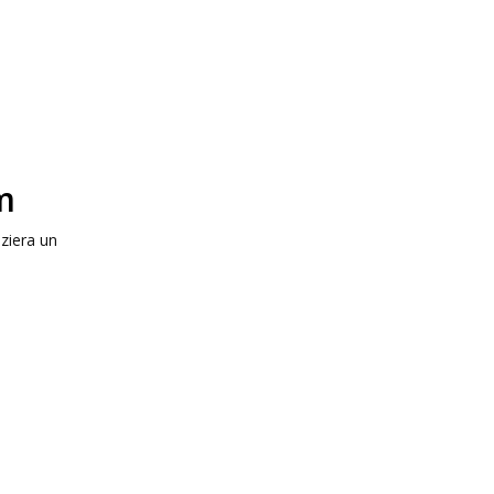
m
iziera un