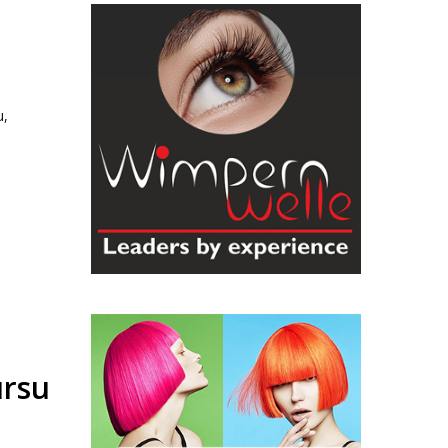
u,
ursu