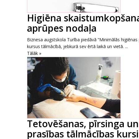
Higiēna skaistumkopšanai
aprūpes nodaļa
Biznesa augstskola Turība piedāvā “Minimālās higiēnas
kursus tālmācībā, jebkurā sev ērtā laikā un vietā. ...
Tālāk »
Tetovēšanas, pīrsinga un
prasības tālmācības kursi