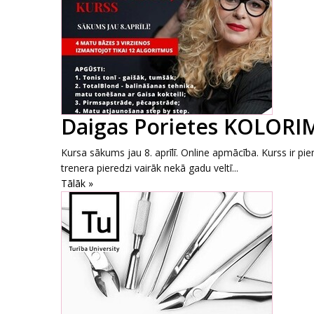
Daigas Porietes KOLORIM
Kursa sākums jau 8. aprīlī. Online apmācība. Kurss ir piem
trenera pieredzi vairāk nekā gadu veltī...
Tālāk »