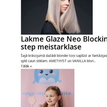
Lakme Glaze Neo Blockin
step meistarklase
Šajā krāsojumā dažādi blondie toņi saplūst ar fantāzijas 
spīd cauri stiklam. AMETHYST un VANILLA blon...
Tālāk »