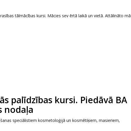
sības tālmācības kursi. Mācies sev ērtā laikā un vietā. Attālināto māc
s palīdzības kursi. Piedāvā BA
s nodaļa
pšanas speciālistiem kosmetoloģijā un kosmētiķiem, masieriem,