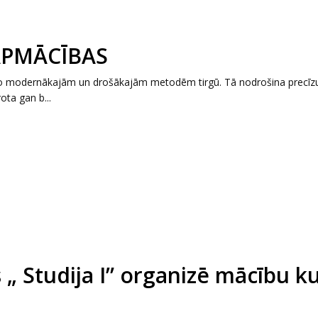
PMĀCĪBAS
o modernākajām un drošākajām metodēm tirgū. Tā nodrošina precīz
ota gan b...
 „ Studija I” organizē mācību k