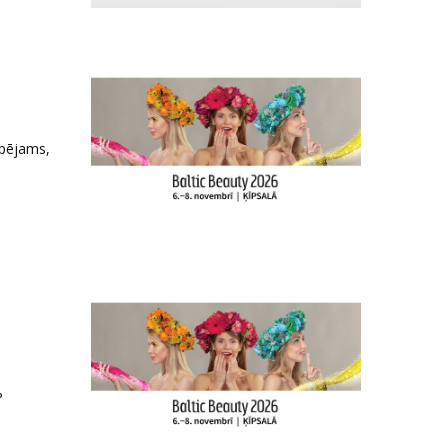
spējams,
ь