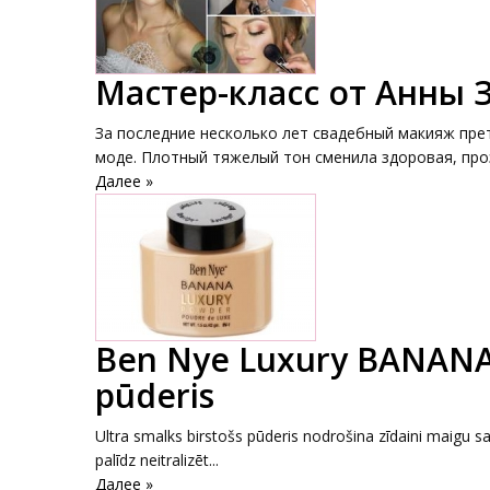
Мастер-класс от Анны
За последние несколько лет свадебный макияж пре
моде. Плотный тяжелый тон сменила здоровая, проз
Далее »
Ben Nye Luxury BANANA P
pūderis
Ultra smalks birstošs pūderis nodrošina zīdaini maigu 
palīdz neitralizēt...
Далее »