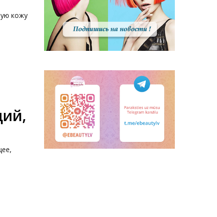
ную кожу
щий,
щее,