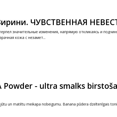
 Зирини. ЧУВСТВЕННАЯ НЕВЕС
терпел значительные изменения, напрямую откликаясь и подчин
рачная кожа с незамет...
owder - ultra smalks birstoša
sajūtu un matētu meikapa nobeigumu. Banana pūdera dzeltenīgais tonis