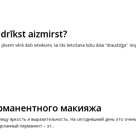
drīkst aizmirst?
 jāņem vērā daži ieteikumi, lai tās lietošana būtu ādai “draudzīga”. Ie
рманентного макияжа
ицу яркость и выразительность. На сегодняшний день это очен
еланный перманент – эт...