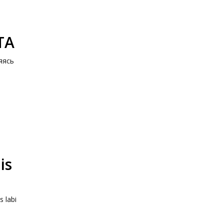
ТА
яясь
is
 labi