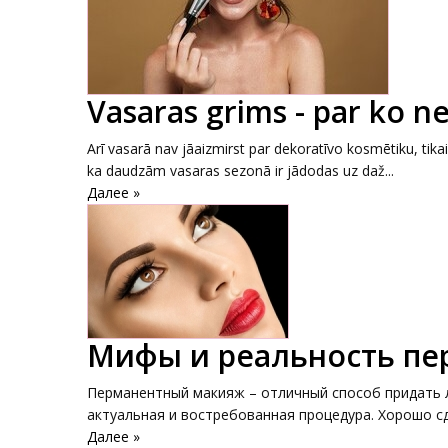
Vasaras grims - par ko ne
Arī vasarā nav jāaizmirst par dekoratīvo kosmētiku, tikai
ka daudzām vasaras sezonā ir jādodas uz daž...
Далее »
Мифы и реальность пе
Перманентный макияж – отличный способ придать л
актуальная и востребованная процедура. Хорошо сд
Далее »