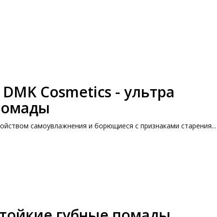
т DMK Cosmetics - ультра
помады
ойством самоувлажнения и борющиеся с признаками старения...
 стойкие губные помады