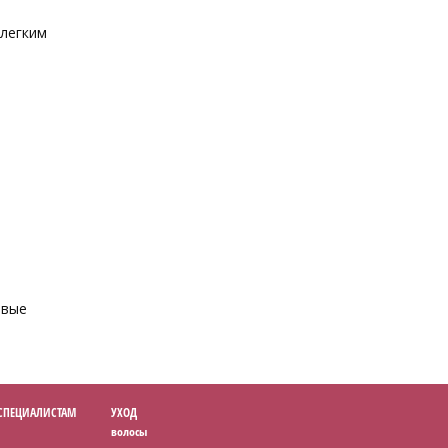
 легким
овые
 СПЕЦИАЛИСТАМ
УХОД
волосы