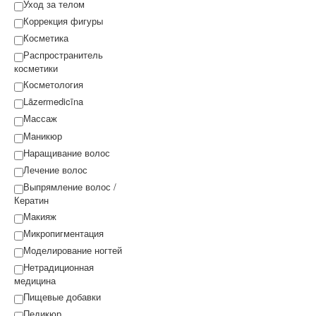
Уход за телом
Коррекция фигуры
Косметика
Распространитель
косметики
Косметология
Lāzermedicīna
Массаж
Маникюр
Наращивание волос
Лечение волос
Выпрямление волос /
Кератин
Макияж
Микропигментация
Моделирование ногтей
Нетрадиционная
медицина
Пищевые добавки
Педикюр