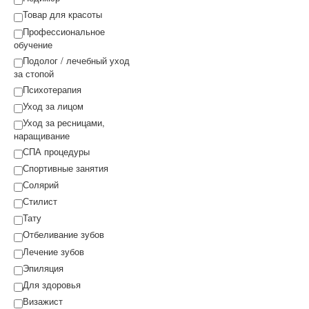
Товар для красоты
Профессиональное
обучение
Подолог / лечебный уход
за стопой
Психотерапия
Уход за лицом
Уход за ресницами,
наращивание
СПА процедуры
Спортивные занятия
Солярий
Стилист
Тату
Отбеливание зубов
Лечение зубов
Эпиляция
Для здоровья
Визажист