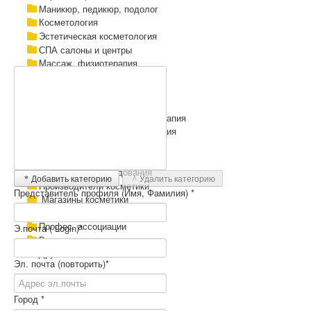
Маникюр, педикюр, подолог
Косметология
Эстетическая косметология
СПА салоны и центры
Массаж, физиотерапия
Тату / Микропигментация
Солярий, студия загара
Студия стиля, визажа
Нетрадиц.медицина, психотерапия
Центры здоровья, реабилитация
Спортивные центры
Распространители косметики
Поставщики оборудования
Добавить категорию
Удалить категорию
Производители косметики
Представитель профиля (Имя, Фамилия) *
Магазины косметики
Учебные и образов. центры
Профес. ассоциации
Э.почта ( Login)*
Выставки и конкурсы
Другое
Эл. почта (повторить)*
Город *