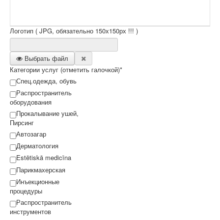
Логотип ( JPG, обязательно 150х150рх !!! )
Выбрать файл
Категории услуг (отметить галочкой)*
Спец.одежда, обувь
Распространитель
оборудования
Прокалывание ушей,
Пирсинг
Автозагар
Дерматология
Estētiskā medicīna
Парикмахерская
Инъекционные
процедуры
Распространитель
инструментов