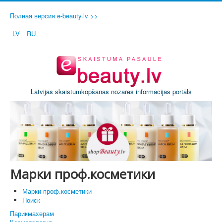
Полная версия e-beauty.lv >>
LV
RU
Latvijas skaistumkopšanas nozares informācijas portāls
Марки проф.косметики
Марки проф.косметики
Поиск
Парикмахерам