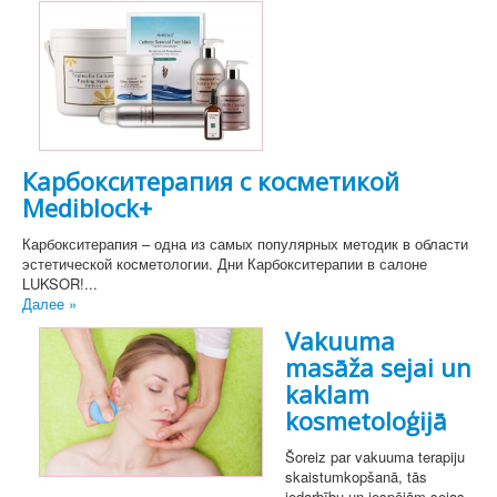
Карбокситерапия с косметикой
Mediblock+
Карбокситерапия – одна из самых популярных методик в области
эстетической косметологии. Дни Карбокситерапии в салоне
LUKSOR!...
Далее »
Vakuuma
masāža sejai un
kaklam
kosmetoloģijā
Šoreiz par vakuuma terapiju
skaistumkopšanā, tās
iedarbību un iespējām sejas