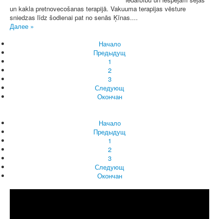
un kakla pretnovecošanas terapijā. Vakuuma terapijas vēsture
sniedzas līdz šodienai pat no senās Ķīnas....
Далее »
Начало
Предыдущ
1
2
3
Следующ
Окончан
Начало
Предыдущ
1
2
3
Следующ
Окончан