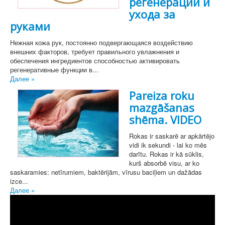
регенерации и
ухода за
руками
Нежная кожа рук, постоянно подвергающаяся воздействию
внешних факторов, требует правильного увлажнения и
обеспечения ингредиентов способностью активировать
регенеративные функции в...
Далее »
Pareiza roku
mazgāšanas
shēma. VIDEO
Rokas ir saskarē ar apkārtējo
vidi ik sekundi - lai ko mēs
darītu. Rokas ir kā sūklis,
kurš absorbē visu, ar ko
saskaramies: netīrumiem, baktērijām, vīrusu baciļiem un dažādas
izce...
Далее »