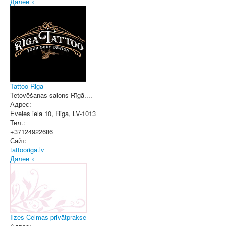
Далее »
Tattoo Riga
Tetovēšanas salons Rīgā....
Адрес:
Ēveles iela 10
,
Riga
, LV-1013
Тел.:
+37124922686
Сайт:
tattooriga.lv
Далее »
Ilzes Celmas privātprakse