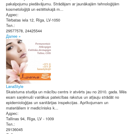
pakalpojumu piedāvājumu. Strādājam ar jaunākajām tehnoloģijām
kosmetoloģijā un estētiskajā m...
Адрес:
Tērbatas iela 12
,
Rīga
, LV-1050
Тел.:
29577578, 24425544
Далее »
LanaStyle
Skaistuma studija un mācību centrs ir atvērts jau no 2010. gada. Mēs
esam saņēmuši vairākus pateicības rakstus un atļauju strādāt no
epidemioloģijas un sanitārijas inspekcijas. Aprīkojumam un
materiāliem ir medicīnisks k...
Адрес:
Tallinas 94
,
Rīga
, LV - 1009
Тел.:
29136045