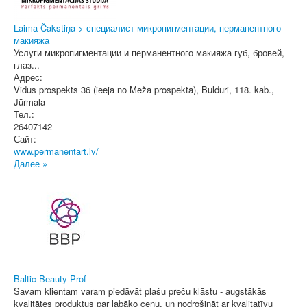
Laima Čakstiņa > специалист микропигментации, перманентного
макияжа
Услуги микропигментации и перманентного макияжа губ, бровей,
глаз...
Адрес:
Vidus prospekts 36 (ieeja no Meža prospekta), Bulduri, 118. kab.
,
Jūrmala
Тел.:
26407142
Сайт:
www.permanentart.lv/
Далее »
Baltic Beauty Prof
Savam klientam varam piedāvāt plašu preču klāstu - augstākās
kvalitātes produktus par labāko cenu, un nodrošināt ar kvalitatīvu