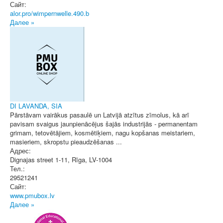
Сайт:
alor.pro/wimpernwelle.490.b
Далее »
DI LAVANDA, SIA
Pārstāvam vairākus pasaulē un Latvijā atzītus zīmolus, kā arī
pavisam svaigus jaunpienācējus šajās industrijās - permanentam
grimam, tetovētājiem, kosmētiķiem, nagu kopšanas meistariem,
masieriem, skropstu pieaudzēšanas ...
Адрес:
Dignajas street 1-11
,
Rīga
, LV-1004
Тел.:
29521241
Сайт:
www.pmubox.lv
Далее »