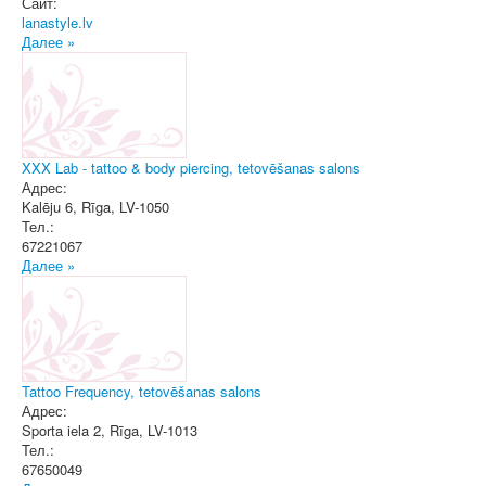
Сайт:
lanastyle.lv
Далее »
XXX Lab - tattoo & body piercing, tetovēšanas salons
Адрес:
Kalēju 6
,
Rīga
, LV-1050
Тел.:
67221067
Далее »
Tattoo Frequency, tetovēšanas salons
Адрес:
Sporta iela 2
,
Rīga
, LV-1013
Тел.:
67650049