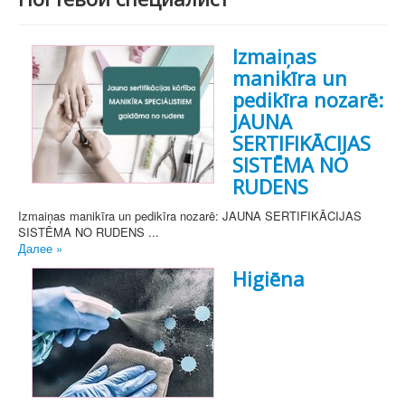
Izmaiņas
manikīra un
pedikīra nozarē:
JAUNA
SERTIFIKĀCIJAS
SISTĒMA NO
RUDENS
Izmaiņas manikīra un pedikīra nozarē: JAUNA SERTIFIKĀCIJAS
SISTĒMA NO RUDENS ...
Далее »
Higiēna