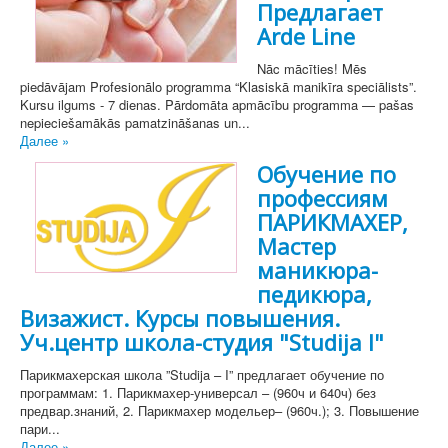
Предлагает
Arde Line
Nāc mācīties! Mēs
piedāvājam Profesionālo programma “Klasiskā manikīra speciālists”.
Kursu ilgums - 7 dienas. Pārdomāta apmācību programma — pašas
nepieciešamākās pamatzināšanas un...
Далее »
Обучение по
профессиям
ПАРИКМАХЕР,
Мастер
маникюра-
педикюра,
Визажист. Курсы повышения.
Уч.центр школа-студия "Studija I"
Парикмахерская школа ”Studija – I” предлагает обучение по
программам: 1. Парикмахер-универсал – (960ч и 640ч) без
предвар.знаний, 2. Парикмахер модельер– (960ч.); 3. Повышение
пари...
Далее »