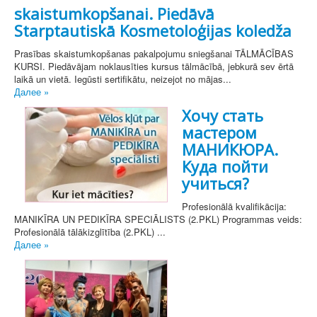
skaistumkopšanai. Piedāvā
Starptautiskā Kosmetoloģijas koledža
Prasības skaistumkopšanas pakalpojumu sniegšanai TĀLMĀCĪBAS
KURSI. Piedāvājam noklausīties kursus tālmācībā, jebkurā sev ērtā
laikā un vietā. Iegūsti sertifikātu, neizejot no mājas...
Далее »
Хочу стать
мастером
МАНИКЮРА.
Куда пойти
учиться?
Profesionālā kvalifikācija:
MANIKĪRA UN PEDIKĪRA SPECIĀLISTS (2.PKL) Programmas veids:
Profesionālā tālākizglītība (2.PKL) ...
Далее »