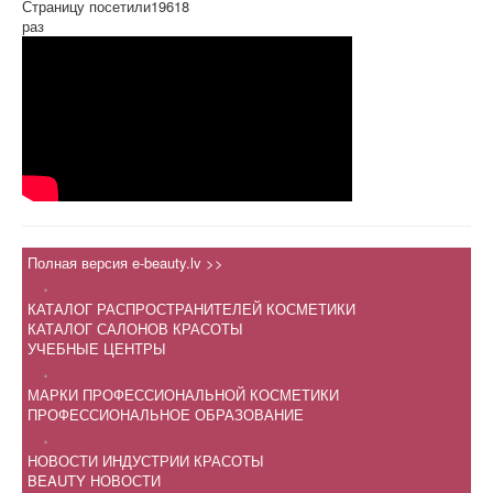
Страницу посетили
19618
раз
Полная версия e-beauty.lv >>
.
КАТАЛОГ РАСПРОСТРАНИТЕЛЕЙ КОСМЕТИКИ
КАТАЛОГ САЛОНОВ КРАСОТЫ
УЧЕБНЫЕ ЦЕНТРЫ
.
МАРКИ ПРОФЕССИОНАЛЬНОЙ КОСМЕТИКИ
ПРОФЕССИОНАЛЬНОЕ ОБРАЗОВАНИЕ
.
НОВОСТИ ИНДУСТРИИ КРАСОТЫ
BEAUTY НОВОСТИ