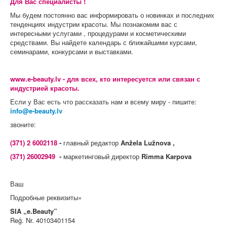
Для Вас специалисты !
Мы будем постоянно вас информировать о новинках и последних
тенденциях индустрии красоты. Мы познакомим вас с
интересными услугами , процедурами и косметическими
средствами. Вы найдете календарь с ближайшими курсами,
семинарами, конкурсами и выставками.
www.e-beauty.lv
- для всех, кто интересуется или связан с
индустрией красоты.
Если у Вас есть что рассказать нам и всему миру - пишите:
звоните:
(371) 2 6002118
-
главный редактор
Anžela Lužnova ,
(371) 26002949
-
маркетинговый директор
Rimma Karpova
Ваш
Подробные реквизиты»
SIA „e.Beauty”
Reģ. Nr. 40103401154