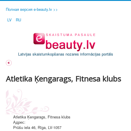
Полная версия e-beauty.lv >>
LV
RU
Latvijas skaistumkopšanas nozares informācijas portāls
Atletika Ķengarags, Fitnesa klubs
Atletika Ķengarags, Fitnesa klubs
Адрес:
Prūšu iela 46
,
Rīga
, LV-1057