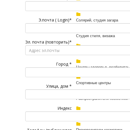
Тату / Микропигментация
Э.почта ( Login)*
Солярий, студия загара
Студия стиля, визажа
Эл. почта (повторить)*
Нетрадиц.медицина, психотер
Город *
Центры здоровья, реабилитац
Спортивные центры
Улица, дом *
Распространители косметики
Индекс
Поставщики оборудования
Производители косметики