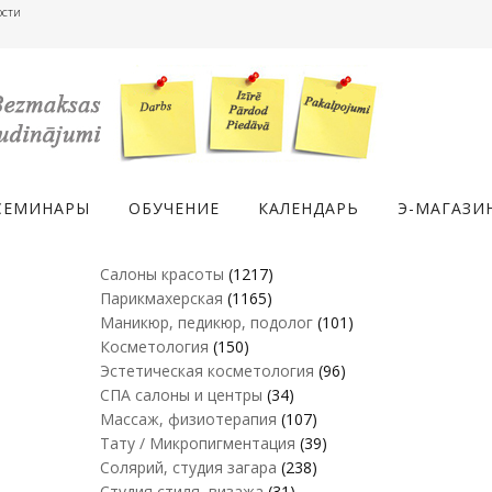
ости
СЕМИНАРЫ
ОБУЧЕНИЕ
КАЛЕНДАРЬ
Э-МАГАЗИ
Салоны красоты
(1217)
Парикмахерская
(1165)
Маникюр, педикюр, подолог
(101)
Косметология
(150)
Эстетическая косметология
(96)
СПА салоны и центры
(34)
Массаж, физиотерапия
(107)
Тату / Микропигментация
(39)
Солярий, студия загара
(238)
Студия стиля, визажа
(31)