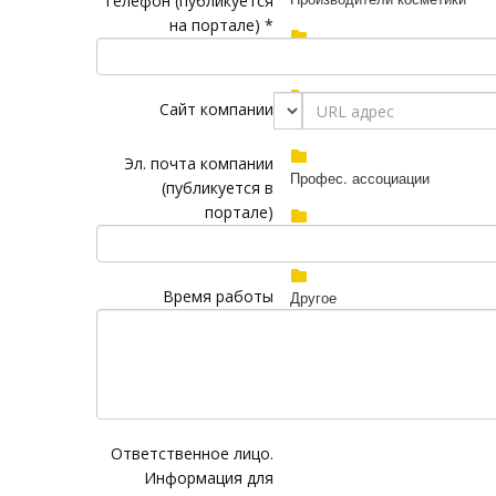
Телeфон (публикуется
на портале) *
Магазины косметики
Сайт компании
Учебные и образов. центры
Эл. почта компании
Профес. ассоциации
(публикуется в
портале)
Выставки и конкурсы
Время работы
Другое
Ответственное лицо.
Информация для