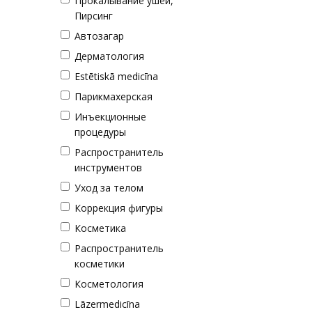
Прокалывание ушей,
Пирсинг
Автозагар
Дерматология
Estētiskā medicīna
Парикмахерская
Инъекционные
процедуры
Распространитель
инструментов
Уход за телом
Коррекция фигуры
Косметика
Распространитель
косметики
Косметология
Lāzermedicīna