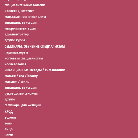
специалист косметологии
косметик, эстетист
массажист, спа специалист
эпиляция, ваксация
микропигментация
администратор
другие курсы
СЕМИНАРЫ, ОБУЧЕНИЕ СПЕЦИАЛИСТАМ
парикмахерам
ногтевым специалистам
косметология
инъекционные методы / хим.пилинги
массаж / спа / beauty
макияж / стиль
эпиляция, ваксация
руководство салоном
другие
семинары для женщин
УХОД
волосы
тело
лицо
ногти