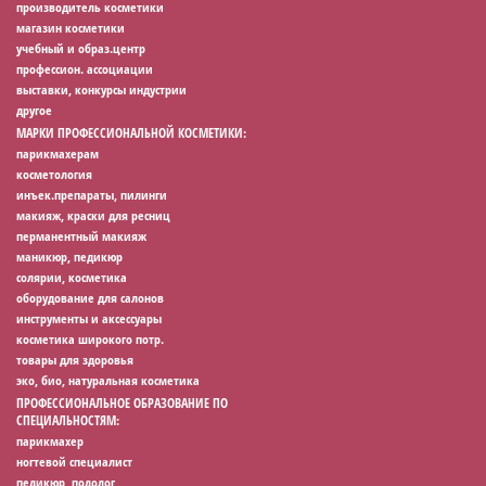
производитель косметики
магазин косметики
учебный и образ.центр
профессион. ассоциации
выставки, конкурсы индустрии
другое
МАРКИ ПРОФЕССИОНАЛЬНОЙ КОСМЕТИКИ:
парикмахерам
косметология
инъек.препараты, пилинги
макияж, краски для ресниц
перманентный макияж
маникюр, педикюр
солярии, косметика
оборудование для салонов
инструменты и аксессуары
косметика широкого потр.
товары для здоровья
эко, био, натуральная косметика
ПРОФЕССИОНАЛЬНОЕ ОБРАЗОВАНИЕ ПО
СПЕЦИАЛЬНОСТЯМ:
парикмахер
ногтевой специалист
педикюр, подолог