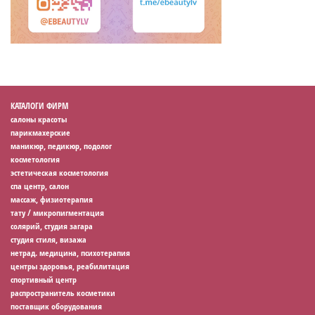
КАТАЛОГИ ФИРМ
салоны красоты
парикмахерские
маникюр, педикюр, подолог
косметология
эстетическая косметология
спа центр, салон
массаж, физиотерапия
тату / микропигментация
солярий, студия загара
студия стиля, визажа
нетрад. медицина, психотерапия
центры здоровья, реабилитация
спортивный центр
распространитель косметики
поставщик оборудования