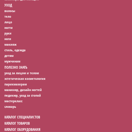
УХОД
волосы
тело
лицо
ногти
руки
ноги
макияж
стиль, одежда
детям
мужчинам
ПОЛЕЗНО ЗНАТЬ
уход за лицом и телом
эстетическая косметология
парикмахерам
маникюр, дизайн ногтей
педикюр, уход за стопой
мастеркласс
словарь
КАТАЛОГ СПЕЦИАЛИСТОВ
КАТАЛОГ ТОВАРОВ
КАТАЛОГ ОБОРУДОВАНИЯ