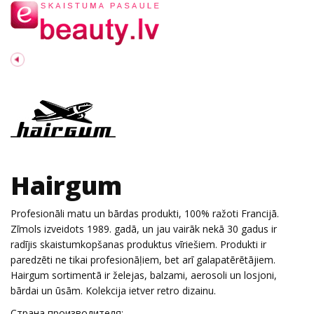
Hairgum
Profesionāli matu un bārdas produkti, 100% ražoti Francijā.
Zīmols izveidots 1989. gadā, un jau vairāk nekā 30 gadus ir
radījis skaistumkopšanas produktus vīriešiem. Produkti ir
paredzēti ne tikai profesionāļiem, bet arī galapatērētājiem.
Hairgum sortimentā ir želejas, balzami, aerosoli un losjoni,
bārdai un ūsām. Kolekcija ietver retro dizainu.
Страна производителя: