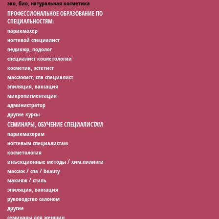
эко, био, натуральная косметика
ПРОФЕССИОНАЛЬНОЕ ОБРАЗОВАНИЕ ПО
СПЕЦИАЛЬНОСТЯМ:
парикмахер
ногтевой специалист
педикюр, подолог
специалист косметологии
косметик, эстетист
массажист, спа специалист
эпиляция, ваксация
микропигментация
администратор
другие курсы
СЕМИНАРЫ, ОБУЧЕНИЕ СПЕЦИАЛИСТАМ
парикмахерам
ногтевым специалистам
косметология
инъекционные методы / хим.пилинги
массаж / спа / beauty
макияж / стиль
эпиляция, ваксация
руководство салоном
другие
семинары для женщин