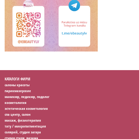
КАТАЛОГИ ФИРМ
салоны красоты
парикмахерские
маникюр, педикюр, подолог
косметология
эстетическая косметология
спа центр, салон
массаж, физиотерапия
тату / микропигментация
солярий, студия загара
студия стиля, визажа