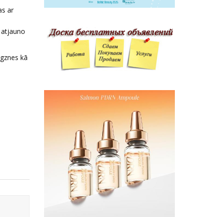
as ar
ī atjauno
igznes kā