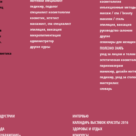
ногтевой специалист
ги
косметология
педикюр, подолог
иц
инъекционные методы
специалист косметологии
массаж / спа / beauty
косметик, эстетист
макияж / стиль
массажист, спа специалист
эпиляция, ваксация
эпиляция, ваксация
в
руководство салоном
микропигментация
ы
другие
администратор
.
семинары для женщин
другие курсы
ПОЛЕЗНО ЗНАТЬ
сметика
уход за лицом и телом
эстетическая косметол
парикмахерам
маникюр, дизайн ногт
педикюр, уход за стопо
мастеркласс
словарь
НДУСТРИИ
ИНТЕРВЬЮ
КАЛЕНДАРЬ ВЫСТАВОК КРАСОТЫ 2016
ОДА
ЗДОРОВЬЕ И ОТДЫХ
РЕОБРАЖЕНИЕ»
КОНКУРСЫ