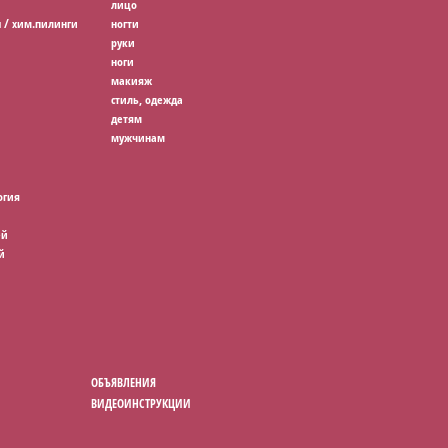
лицо
 / хим.пилинги
ногти
руки
ноги
макияж
стиль, одежда
детям
мужчинам
огия
ей
й
ОБЪЯВЛЕНИЯ
ВИДЕОИНСТРУКЦИИ