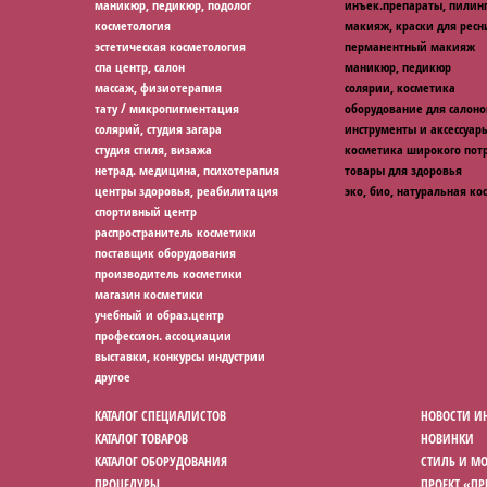
маникюр, педикюр, подолог
инъек.препараты, пилин
косметология
макияж, краски для ресн
эстетическая косметология
перманентный макияж
спа центр, салон
маникюр, педикюр
массаж, физиотерапия
солярии, косметика
тату / микропигментация
оборудование для салоно
солярий, студия загара
инструменты и аксессуар
студия стиля, визажа
косметика широкого потр
нетрад. медицина, психотерапия
товары для здоровья
центры здоровья, реабилитация
эко, био, натуральная ко
спортивный центр
распространитель косметики
поставщик оборудования
производитель косметики
магазин косметики
учебный и образ.центр
профессион. ассоциации
выставки, конкурсы индустрии
другое
КАТАЛОГ СПЕЦИАЛИСТОВ
НОВОСТИ И
КАТАЛОГ ТОВАРОВ
НОВИНКИ
КАТАЛОГ ОБОРУДОВАНИЯ
СТИЛЬ И М
ПРОЦЕДУРЫ
ПРОЕКТ «П