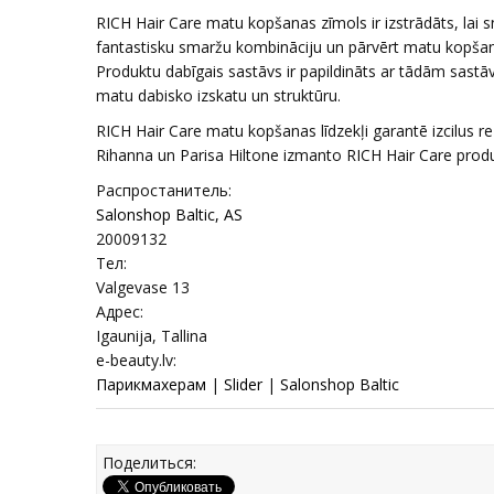
RICH Hair Care matu kopšanas zīmols ir izstrādāts, lai
fantastisku smaržu kombināciju un pārvērt matu kopšanu p
Produktu dabīgais sastāvs ir papildināts ar tādām sastāv
matu dabisko izskatu un struktūru.
RICH Hair Care matu kopšanas līdzekļi garantē izcilus r
Rihanna un Parisa Hiltone izmanto RICH Hair Care produkt
Распростанитель:
Salonshop Baltic, AS
20009132
Тел:
Valgevase 13
Адрес:
Igaunija, Tallina
e-beauty.lv:
Парикмахерам
|
Slider
|
Salonshop Baltic
Поделиться: