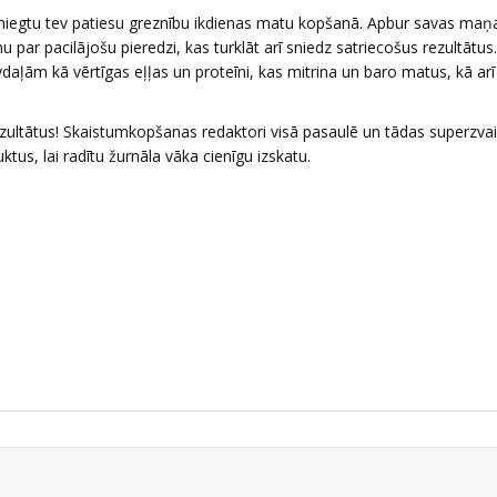
 sniegtu tev patiesu greznību ikdienas matu kopšanā. Apbur savas maņ
ar pacilājošu pieredzi, kas turklāt arī sniedz satriecošus rezultātus.
daļām kā vērtīgas eļļas un proteīni, kas mitrina un baro matus, kā ar
ezultātus! Skaistumkopšanas redaktori visā pasaulē un tādas superzva
us, lai radītu žurnāla vāka cienīgu izskatu.