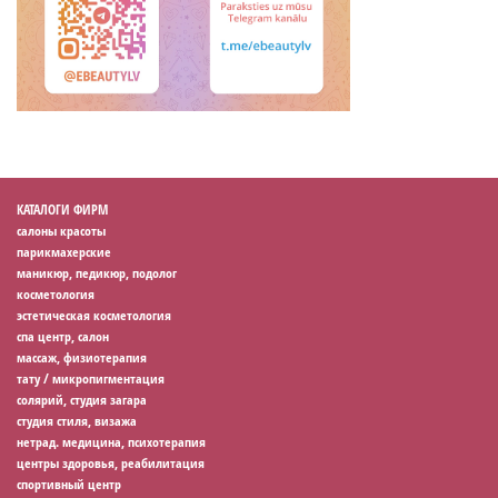
КАТАЛОГИ ФИРМ
салоны красоты
парикмахерские
маникюр, педикюр, подолог
косметология
эстетическая косметология
спа центр, салон
массаж, физиотерапия
тату / микропигментация
солярий, студия загара
студия стиля, визажа
нетрад. медицина, психотерапия
центры здоровья, реабилитация
спортивный центр