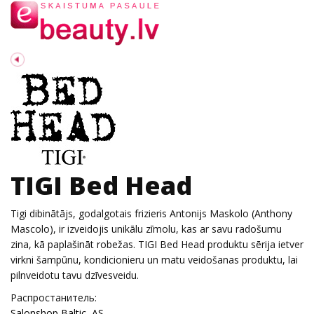
TIGI Bed Head
Tigi dibinātājs, godalgotais frizieris Antonijs Maskolo (Anthony
Mascolo), ir izveidojis unikālu zīmolu, kas ar savu radošumu
zina, kā paplašināt robežas. TIGI Bed Head produktu sērija ietver
virkni šampūnu, kondicionieru un matu veidošanas produktu, lai
pilnveidotu tavu dzīvesveidu.
Распростанитель:
Salonshop Baltic, AS