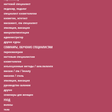
ногтевой специалист
педикюр, подолог
специалист косметологии
косметик, эстетист
массажист, спа специалист
эпиляция, ваксация
микропигментация
администратор
другие курсы
СЕМИНАРЫ, ОБУЧЕНИЕ СПЕЦИАЛИСТАМ
парикмахерам
ногтевым специалистам
косметология
инъекционные методы / хим.пилинги
массаж / спа / beauty
макияж / стиль
эпиляция, ваксация
руководство салоном
другие
семинары для женщин
УХОД
волосы
тело