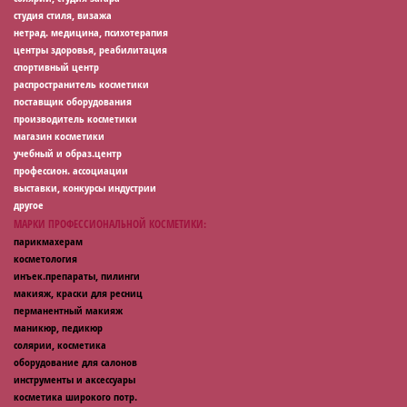
студия стиля, визажа
нетрад. медицина, психотерапия
центры здоровья, реабилитация
спортивный центр
распространитель косметики
поставщик оборудования
производитель косметики
магазин косметики
учебный и образ.центр
профессион. ассоциации
выставки, конкурсы индустрии
другое
МАРКИ ПРОФЕССИОНАЛЬНОЙ КОСМЕТИКИ:
парикмахерам
косметология
инъек.препараты, пилинги
макияж, краски для ресниц
перманентный макияж
маникюр, педикюр
солярии, косметика
оборудование для салонов
инструменты и аксессуары
косметика широкого потр.