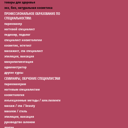
товары для здоровья
эко, био, натуральная косметика
ПРОФЕССИОНАЛЬНОЕ ОБРАЗОВАНИЕ ПО
СПЕЦИАЛЬНОСТЯМ:
парикмахер
ногтевой специалист
педикюр, подолог
специалист косметологии
косметик, эстетист
массажист, спа специалист
эпиляция, ваксация
микропигментация
администратор
другие курсы
СЕМИНАРЫ, ОБУЧЕНИЕ СПЕЦИАЛИСТАМ
парикмахерам
ногтевым специалистам
косметология
инъекционные методы / хим.пилинги
массаж / спа / beauty
макияж / стиль
эпиляция, ваксация
руководство салоном
другие