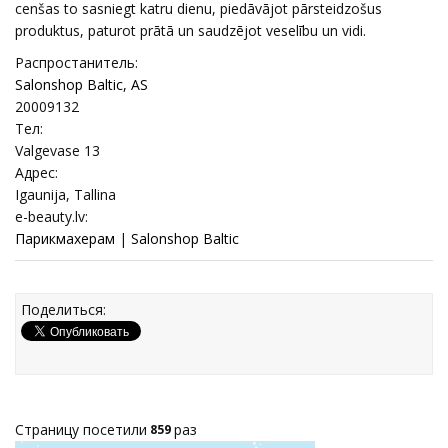
cenšas to sasniegt katru dienu, piedāvājot pārsteidzošus
produktus, paturot prātā un saudzējot veselību un vidi.
Распростанитель:
Salonshop Baltic, AS
20009132
Тел:
Valgevase 13
Адрес:
Igaunija, Tallina
e-beauty.lv:
Парикмахерам
|
Salonshop Baltic
Поделиться:
Страницу посетили
раз
859