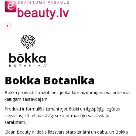
Bokka Botanika
Bokka produkti ir ražoti bez jebkādām aizdomīgām vai potenciāli
kaitīgām sastāvdaļām.
Produkti ir formulēti, izmantojot ētiski un ilgtspējīgi iegūtas
izejvielas, kā arī pastāvīgi sekojot mainīgo sastāvdaļu
sarakstam.
Clean Beauty ir ideāls līdzsvars starp zinātni un dabu, un Bokka