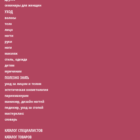
семинары для женщин
УХОД
волосы
тело
лицо
ногти
руки
ноги
макияж
стиль, одежда
детям
мужчинам
ПОЛЕЗНО ЗНАТЬ
уход за лицом и телом
эстетическая косметология
парикмахерам
маникюр, дизайн ногтей
педикюр, уход за стопой
мастеркласс
словарь
КАТАЛОГ СПЕЦИАЛИСТОВ
КАТАЛОГ ТОВАРОВ