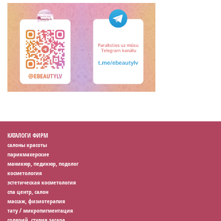
КАТАЛОГИ ФИРМ
салоны красоты
парикмахерские
маникюр, педикюр, подолог
косметология
эстетическая косметология
спа центр, салон
массаж, физиотерапия
тату / микропигментация
солярий, студия загара